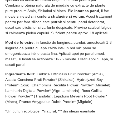
Combina proteina naturala de migdale cu extracte de plante
pure precum Amla, Shikakai si Maca. Ele
intaresc parul
, il fac
moale si neted si ii confera
stralucire si volum
. Acest tratament
pentru par fara silicon este potrivit si pentru parul deteriorat,
uscat sau plictisitor si varfurile despicate. Previne scalpul fulgios
si calmeaza pielea capului. Suficient pentru aprox. 18 aplicatii.
Mod de folosire:
in functie de lungimea parului, amestecati 1-3
lingurite de pudra cu apa calda intr-un bol mic pana se
omogenizeaza intr-o pasta fina. Aplicati apoi pe parul umed,
masati, si lasati sa actioneze 10-25 minute. Clatiti apoi cu apa, si
uscati parul.
Ingrediente INCI:
Emblica Officinalis Fruit Powder* (Amla),
Acacia Concinna Fruit Powder* (Shikakai), Hydrolyzed Soy
Protein* (Soia), Chamomilla Recutita Flower Powder* (Musetel),
Laminaria Digitata Powder* (Alge Laminaria), Rosa Gallica
Flower Powder** (Trandafir), Lepidium Meyenii Root Powder*
(Maca), Prunus Amygdalus Dulcis Protein* (Migdale)
*din culturi ecologice, **natural, *** din uleiuri esentiale