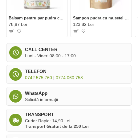
Balsam pentru par pudra cu amla si migdale bio (135 grame), Eliah Sahil
Sampon pudra cu musetel pentru copii bio refill (250 grame), Eliah Sahil
78,87 Lei
123,82 Lei
CALL CENTER
Luni - Vineri 08:00 - 17:00
TELEFON
0742.575.760
|
0774.060.758
WhatsApp
Solicită informații
TRANSPORT
Curier Rapid: 14,90 Lei
Transport Gratuit de la 250 Lei