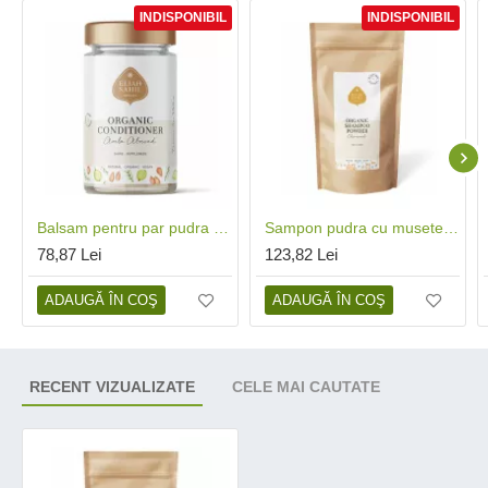
INDISPONIBIL
INDISPONIBIL
Balsam pentru par pudra cu amla si migdale bio (135 grame), Eliah Sahil
Sampon pudra cu musetel pentru copii bio refill (250 grame), Eliah Sahil
78,87 Lei
123,82 Lei
ADAUGĂ ÎN COŞ
ADAUGĂ ÎN COŞ
RECENT VIZUALIZATE
CELE MAI CAUTATE