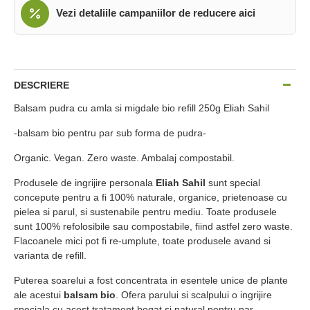
Vezi detaliile campaniilor de reducere aici
DESCRIERE
Balsam pudra cu amla si migdale bio refill 250g Eliah Sahil
-balsam bio pentru par sub forma de pudra-
Organic. Vegan. Zero waste. Ambalaj compostabil.
Produsele de ingrijire personala
Eliah Sahil
sunt special
concepute pentru a fi 100% naturale, organice, prietenoase cu
pielea si parul, si sustenabile pentru mediu. Toate produsele
sunt 100% refolosibile sau compostabile, fiind astfel zero waste.
Flacoanele mici pot fi re-umplute, toate produsele avand si
varianta de refill.
Puterea soarelui a fost concentrata in esentele unice de plante
ale acestui
balsam bio
. Ofera parului si scalpului o ingrijire
speciala cu acest tratament bogat si natural pentru par.