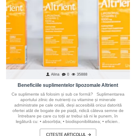
Alina
0
35888
Beneficiile suplimentelor lipozomale Altrient
Ce suplimente să folosim și sub ce formă? Suplimentarea
aportului zilnic de nutrienți cu vitamine și minerale
administrate pe cale orală, deși accesibilă oricui datorită
ofertei atât de bogate de pe piață, ridică câteva semne de
întrebare pe care cu toții ar trebui să ni le punem, în
legătură cu: • absorbția; • biodisponibilitatea; • eficien..
CITEȘTE ARTICOLUL