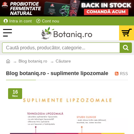
Intra in cont
Cont nou
Blog botaniq.ro
Căutare
Blog botaniq.ro - suplimente lipozomale
RSS
16
Nov