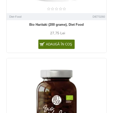
Diet-Food
DIET0260
Bio Haritaki (200 grame), Diet Food
27,75 Lei
ADAUGĂ ÎN COŞ