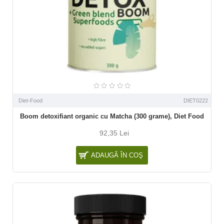
Diet-Food
DIET0222
Boom detoxifiant organic cu Matcha (300 grame), Diet Food
92,35 Lei
ADAUGĂ ÎN COŞ
NOU