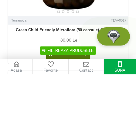
Terranova
TEVA0017
Green Child Friendly Microflora (50 capsule), Terranova
80,00 Lei
FILTREAZA PRODUSELE
ADAUGĂ ÎN COŞ
Acasa
Favorite
Contact
SUNA
NOU
INDISPONIBIL