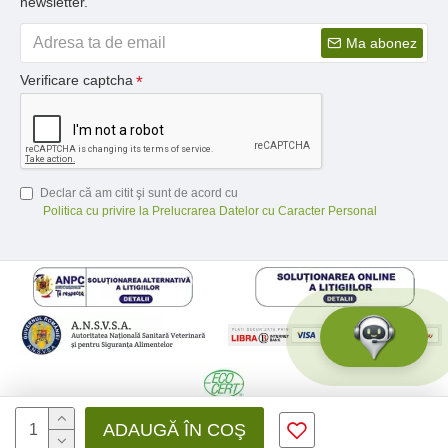
newsletter.
Ma abonez
Verificare captcha
Declar că am citit şi sunt de acord cu
Politica cu privire la Prelucrarea Datelor cu Caracter Personal
© 2026 Medfusion SRL, CIF: RO31041639 | Nr. reg.: J12/3428/2012 -
ADAUGĂ ÎN COŞ
Toate drepturile rezervate - by DevPro.ro