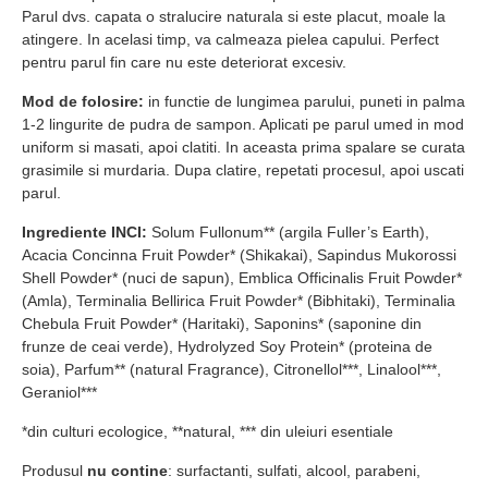
Parul dvs. capata o stralucire naturala si este placut, moale la
atingere. In acelasi timp, va calmeaza pielea capului. Perfect
pentru parul fin care nu este deteriorat excesiv.
Mod de folosire:
in functie de lungimea parului, puneti in palma
1-2 lingurite de pudra de sampon. Aplicati pe parul umed in mod
uniform si masati, apoi clatiti. In aceasta prima spalare se curata
grasimile si murdaria. Dupa clatire, repetati procesul, apoi uscati
parul.
Ingrediente INCI:
Solum Fullonum** (argila Fuller’s Earth),
Acacia Concinna Fruit Powder* (Shikakai), Sapindus Mukorossi
Shell Powder* (nuci de sapun), Emblica Officinalis Fruit Powder*
(Amla), Terminalia Bellirica Fruit Powder* (Bibhitaki), Terminalia
Chebula Fruit Powder* (Haritaki), Saponins* (saponine din
frunze de ceai verde), Hydrolyzed Soy Protein* (proteina de
soia), Parfum** (natural Fragrance), Citronellol***, Linalool***,
Geraniol***
*din culturi ecologice, **natural, *** din uleiuri esentiale
Produsul
nu contine
: surfactanti, sulfati, alcool, parabeni,