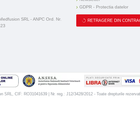
GDPR - Protectia datelor
 Medfusion SRL - ANPC Ord. Nr.
RETRAGERE DIN CONTRA
023
 SRL, CIF: RO31041639 | Nr. reg.: J12/3428/2012 - Toate drepturile rezerva