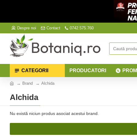
Despre noi
Contact
0742.575.760
CATEGORII
PRODUCATORI
PROM
Brand
Alchida
Alchida
Nu există niciun produs asociat acestui brand.