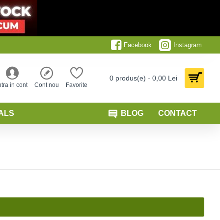
Facebook
Instagram
0 produs(e) - 0,00 Lei
ntra in cont
Cont nou
Favorite
ALS
BLOG
CONTACT