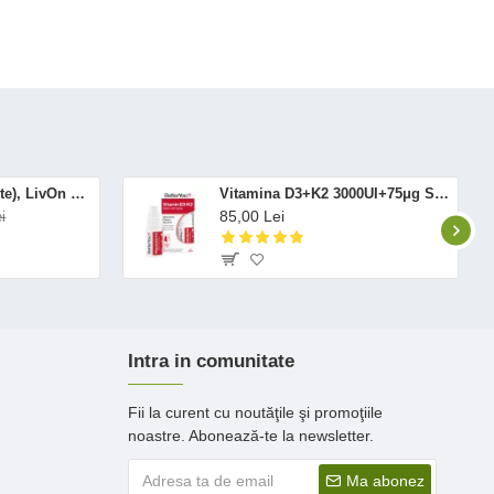
Altrient C (30 pliculete), LivOn Labs
Vitamina D3+K2 3000UI+75μg Spray Oral (12 ml), BetterYou
85,00 Lei
i
Intra in comunitate
Fii la curent cu noutăţile şi promoţiile
noastre. Abonează-te la newsletter.
Ma abonez