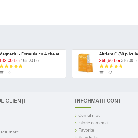
Magneziu - Formula cu 4 chelați (120 capsule), Neutrient
132,00 Lei
268,60 Lei
165,00 Lei
316,00 Le
L CLIENŢI
INFORMATII CONT
Contul meu
Istoric comenzi
Favorite
e returnare
Newsletter