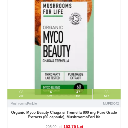
08
16
47
37
Zile
Ore
Min
Sec
MushroomsForLife
MUFE0042
Organic Myco Beauty Chaga si Tremella 800 mg Pure Grade
Extracts (60 capsule), MushroomsForLife
153,75 Lei
205,00 Lei