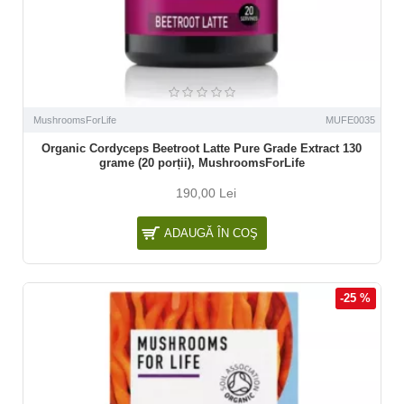
MushroomsForLife
MUFE0035
Organic Cordyceps Beetroot Latte Pure Grade Extract 130
grame (20 porții), MushroomsForLife
190,00 Lei
ADAUGĂ ÎN COŞ
-25 %