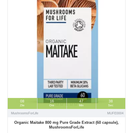
08
16
47
37
Zile
Ore
Min
Sec
MushroomsForLife
MUFE0004
Organic Maitake 800 mg Pure Grade Extract (60 capsule),
MushroomsForLife