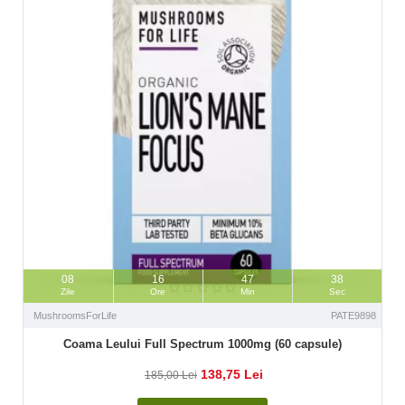
08
16
47
37
Zile
Ore
Min
Sec
MushroomsForLife
PATE9898
Coama Leului Full Spectrum 1000mg (60 capsule)
138,75 Lei
185,00 Lei