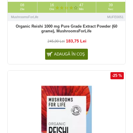
08
16
47
37
Zile
Ore
Min
Sec
MushroomsForLife
MUFE0051
Organic Reishi 1000 mg Pure Grade Extract Powder (60
grame), MushroomsForLife
183,75 Lei
245,00 Lei
ADAUGĂ ÎN COŞ
-25 %