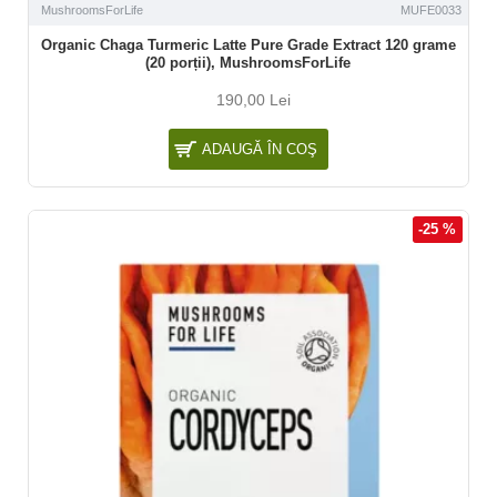
MushroomsForLife
MUFE0033
Organic Chaga Turmeric Latte Pure Grade Extract 120 grame
(20 porții), MushroomsForLife
190,00 Lei
ADAUGĂ ÎN COŞ
-25 %