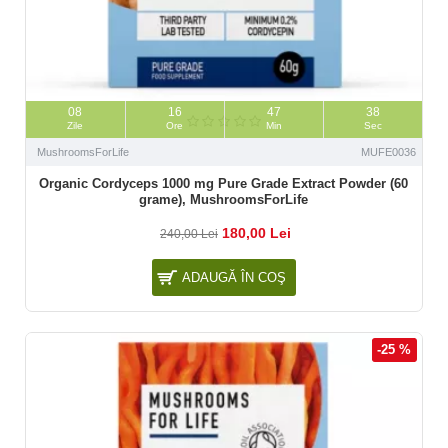
08
16
47
37
Zile
Ore
Min
Sec
MushroomsForLife
MUFE0036
Organic Cordyceps 1000 mg Pure Grade Extract Powder (60
grame), MushroomsForLife
180,00 Lei
240,00 Lei
ADAUGĂ ÎN COŞ
-25 %