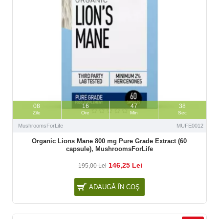
08
16
47
37
Zile
Ore
Min
Sec
MushroomsForLife
MUFE0012
Organic Lions Mane 800 mg Pure Grade Extract (60
capsule), MushroomsForLife
146,25 Lei
195,00 Lei
ADAUGĂ ÎN COŞ