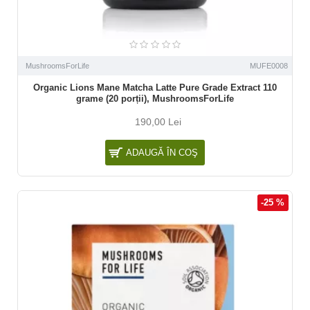
MushroomsForLife
MUFE0008
Organic Lions Mane Matcha Latte Pure Grade Extract 110
grame (20 porții), MushroomsForLife
190,00 Lei
ADAUGĂ ÎN COŞ
-25 %