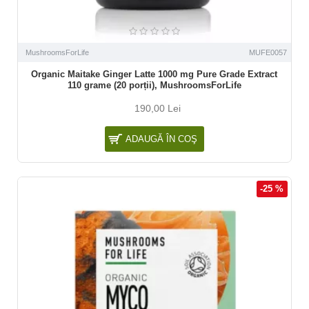
MushroomsForLife
MUFE0057
Organic Maitake Ginger Latte 1000 mg Pure Grade Extract
110 grame (20 porții), MushroomsForLife
190,00 Lei
ADAUGĂ ÎN COŞ
-25 %