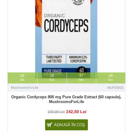
08
16
47
37
Zile
Ore
Min
Sec
MushroomsForLife
MUFE0002
Organic Cordyceps 800 mg Pure Grade Extract (60 capsule),
MushroomsForLife
142,50 Lei
190,00 Lei
ADAUGĂ ÎN COŞ