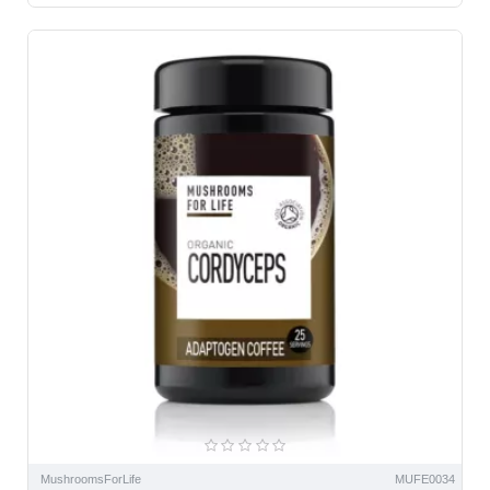
MushroomsForLife
MUFE0034