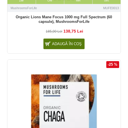
Zile
Ore
Min
Sec
MushroomsForLife
MUFE0013
Organic Lions Mane Focus 1000 mg Full Spectrum (60
capsule), MushroomsForLife
138,75 Lei
185,00 Lei
ADAUGĂ ÎN COŞ
-25 %