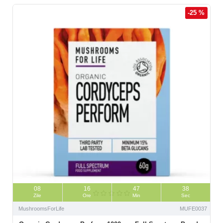
-25 %
08
16
47
37
Zile
Ore
Min
Sec
MushroomsForLife
MUFE0037