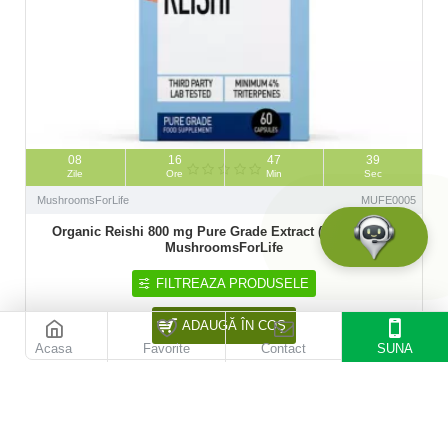
08
16
47
37
Zile
Ore
Min
Sec
MushroomsForLife
MUFE0005
Organic Reishi 800 mg Pure Grade Extract (60 capsule),
MushroomsForLife
142,50 Lei
190,00 Lei
FILTREAZA PRODUSELE
ADAUGĂ ÎN COŞ
Acasa
Favorite
Contact
SUNA