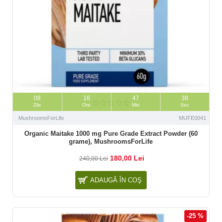
08
16
47
37
Zile
Ore
Min
Sec
MushroomsForLife
MUFE0041
Organic Maitake 1000 mg Pure Grade Extract Powder (60
grame), MushroomsForLife
180,00 Lei
240,00 Lei
ADAUGĂ ÎN COŞ
-25 %