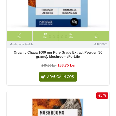
08
16
47
37
Zile
Ore
Min
Sec
MushroomsForLife
MUFE0031
Organic Chaga 1000 mg Pure Grade Extract Powder (60
grame), MushroomsForLife
183,75 Lei
245,00 Lei
ADAUGĂ ÎN COŞ
-25 %