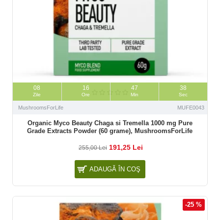
08
16
47
37
Zile
Ore
Min
Sec
MushroomsForLife
MUFE0043
Organic Myco Beauty Chaga si Tremella 1000 mg Pure
Grade Extracts Powder (60 grame), MushroomsForLife
191,25 Lei
255,00 Lei
ADAUGĂ ÎN COŞ
-25 %