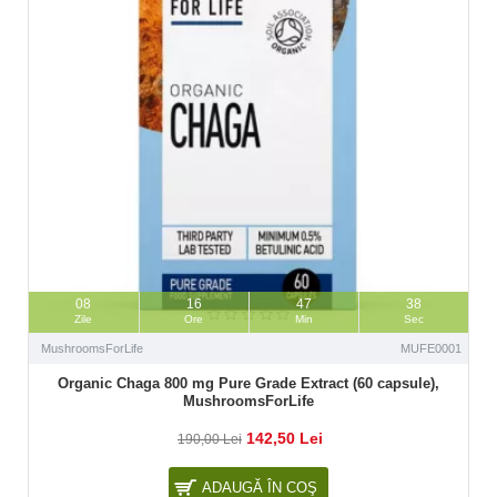
08
16
47
37
Zile
Ore
Min
Sec
MushroomsForLife
MUFE0001
Organic Chaga 800 mg Pure Grade Extract (60 capsule),
MushroomsForLife
142,50 Lei
190,00 Lei
ADAUGĂ ÎN COŞ