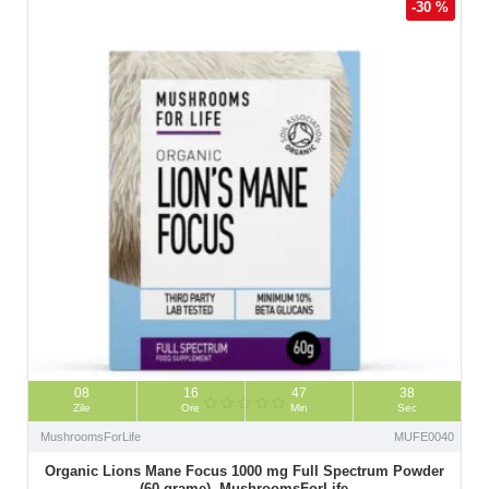
-30 %
08
16
47
37
Zile
Ore
Min
Sec
MushroomsForLife
MUFE0040
Organic Lions Mane Focus 1000 mg Full Spectrum Powder
(60 grame), MushroomsForLife