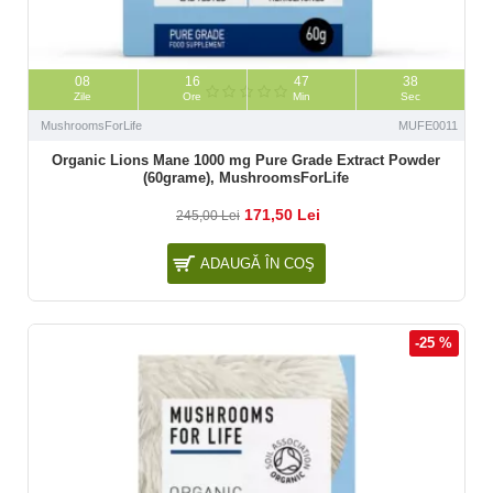
08
16
47
37
Zile
Ore
Min
Sec
MushroomsForLife
MUFE0011
Organic Lions Mane 1000 mg Pure Grade Extract Powder
(60grame), MushroomsForLife
171,50 Lei
245,00 Lei
ADAUGĂ ÎN COŞ
-25 %