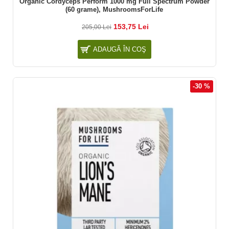
Organic Cordyceps Perform 1000 mg Full Spectrum Powder
(60 grame), MushroomsForLife
153,75 Lei
205,00 Lei
ADAUGĂ ÎN COŞ
-30 %