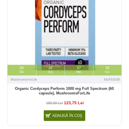
08
16
47
37
Zile
Ore
Min
Sec
MushroomsForLife
MUFE0038
Organic Cordyceps Perform 1000 mg Full Spectrum (60
capsule), MushroomsForLife
123,75 Lei
165,00 Lei
ADAUGĂ ÎN COŞ