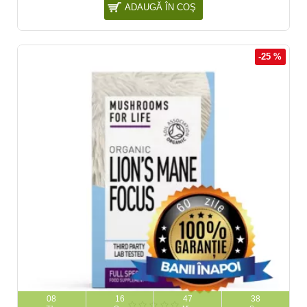
ADAUGĂ ÎN COŞ
-25 %
08
16
47
37