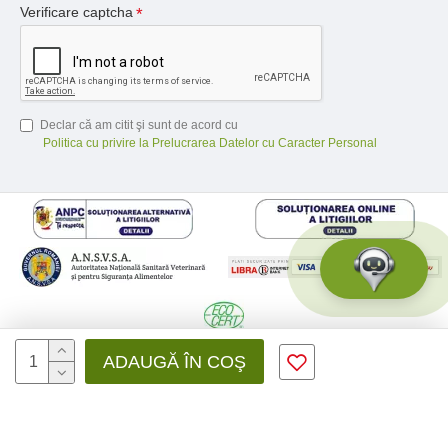
Verificare captcha
Declar că am citit şi sunt de acord cu
Politica cu privire la Prelucrarea Datelor cu Caracter Personal
© 2026 Medfusion SRL, CIF: RO31041639 | Nr. reg.: J12/3428/2012 -
ADAUGĂ ÎN COŞ
Toate drepturile rezervate - by DevPro.ro