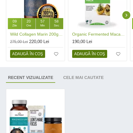
09
20
57
57
Zile
Ore
Min
Sec
Wild Collagen Marin 200g (40 portii), Ancient and Brave
Organic Fermented Maca 600 mg Full Spectrum (60 capsule), Living Nutrition
220,00 Lei
190,00 Lei
275,00 Lei
ADAUGĂ ÎN COŞ
ADAUGĂ ÎN COŞ
RECENT VIZUALIZATE
CELE MAI CAUTATE