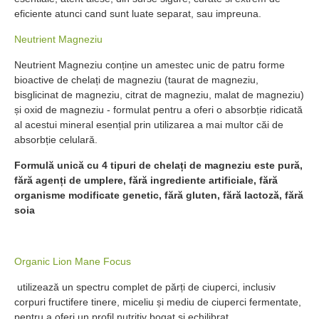
eficiente atunci cand sunt luate separat, sau impreuna.
Neutrient Magneziu
Neutrient Magneziu conține un amestec unic de patru forme
bioactive de chelați de magneziu (taurat de magneziu,
bisglicinat de magneziu, citrat de magneziu, malat de magneziu)
și oxid de magneziu - formulat pentru a oferi o absorbție ridicată
al acestui mineral esențial prin utilizarea a mai multor căi de
absorbție celulară.
Formulă unică cu 4 tipuri de chelați de magneziu este pură,
fără agenți de umplere, fără ingrediente artificiale, fără
organisme modificate genetic, fără gluten, fără lactoză, fără
soia
Organic Lion Mane Focus
utilizează un spectru complet de părți de ciuperci, inclusiv
corpuri fructifere tinere, miceliu și mediu de ciuperci fermentate,
pentru a oferi un profil nutritiv bogat și echilibrat.