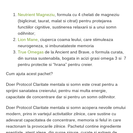
Neutrient Magneziu
, formula cu 4 chelati de magneziu
(biglicinat, taurat, malat si citrat) pentru protejarea
functiilor cignitive, sustinerea relaxarii si a unui somn
odihnitor;
Lion Mane
, ciuperca coama leului, care stimuleaza
neurogeneza, si imbunatateste memoria
True Omegas
de la Ancient and Brave, o formula curata,
din surssa sustenabila, bogata in acizi grasi omega 3 si 7
pentru protectie si “hrana” pentru creier.
Cum ajuta acest pachet?
Doer Protocol Claritate mentala si somn este creat pentru a
sprijini sanatatea creierului, pentru mai multa energie,
capacitate de concentrare dar si pentru un somn odihnitor.
Doer Protocol Claritate mentala si somn acopera nevoile omului
modern, prins in vartejul activitatilor zilnice, care sustine cu
adevarat capacitatea de concentrare, memoria si felul in care
reactonam la provocarile zilnice. Pachetul contine ingrediente
esentiale, atent alese, din surse sigure, curate si extrem de