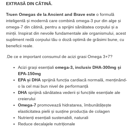
EXTRASĂ DIN CĂTINĂ.
Truen Omegas de la Ancient and Brave este
o formulă
inteligentă și modernă care combină omega-3 pur din alge și
omega-7 din cătină, pentru a sprijini sănătatea corpului și a
minții. Inspirat din nevoile fundamentale ale organismului, acest
supliment redă corpului tău o doză optimă de grăsimi bune, cu
beneficii reale.
.De ce e important consumul de acizi grasi Omega 3+7?
Acizi grași esențiali
omega-3, inclusiv DHA-
300mg
și
EPA-
150mg
EPA și DHA
sprijină funcția cardiacă normală, menținând-
o la cel mai bun nivel de performanță
DHA
sprijină sănătatea vederii și funcțiile esențiale ale
creierului
Omega-7
promovează hidratarea, îmbunătățește
elasticitatea pielii și susține producția de colagen
Nutrienți esențiali sustenabili, naturali
Reduce decalajele nutriționale