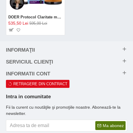
DOER Protocol Claritate mentala si somn (1 x Neutrient Magneziu, 1 X Lions Mane focus, 1 x True Omegas)
535,50 Lei
595,00 Lei
INFORMAŢII
SERVICIUL CLIENŢI
INFORMATII CONT
RETRAGERE DIN CONTRACT
Intra in comunitate
Fii la curent cu noutăţile şi promoţiile noastre. Abonează-te la
newsletter.
Ma abonez