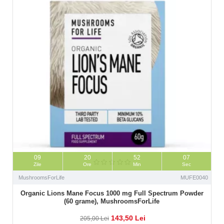
09
20
52
06
Zile
Ore
Min
Sec
MushroomsForLife
MUFE0040
Organic Lions Mane Focus 1000 mg Full Spectrum Powder
(60 grame), MushroomsForLife
143,50 Lei
205,00 Lei