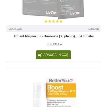
LivOn Labs
LIES0011
Altrient Magneziu L-Threonate (30 plicuri), LivOn Labs
598,00 Lei
ADAUGĂ ÎN COŞ