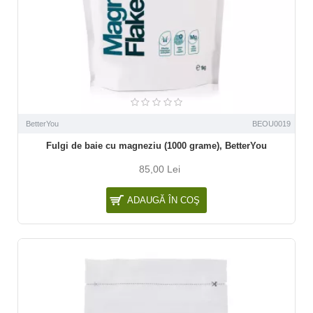
BetterYou
BEOU0019
Fulgi de baie cu magneziu (1000 grame), BetterYou
85,00 Lei
ADAUGĂ ÎN COŞ