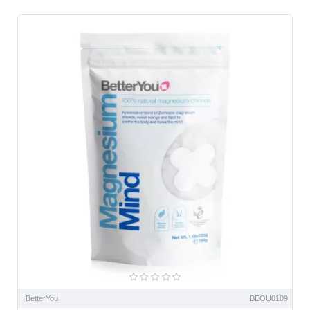
BetterYou
BEOU0109