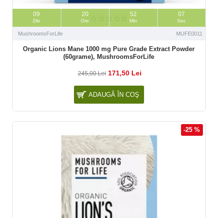
09
20
52
06
Zile
Ore
Min
Sec
MushroomsForLife
MUFE0011
Organic Lions Mane 1000 mg Pure Grade Extract Powder
(60grame), MushroomsForLife
171,50 Lei
245,00 Lei
ADAUGĂ ÎN COŞ
-25 %