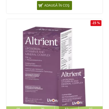
ADAUGĂ ÎN COŞ
-15 %
09
20
52
06