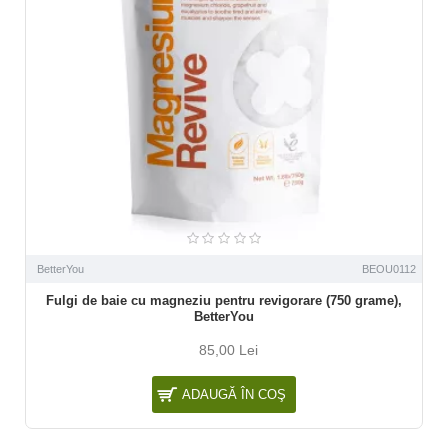
BetterYou
BEOU0112
Fulgi de baie cu magneziu pentru revigorare (750 grame),
BetterYou
85,00 Lei
ADAUGĂ ÎN COŞ