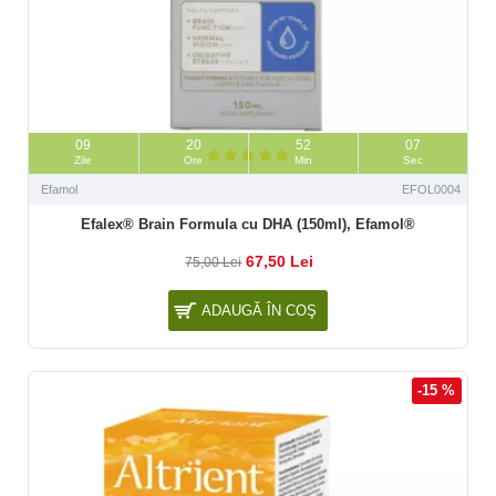
09
20
52
06
Zile
Ore
Min
Sec
Efamol
EFOL0004
Efalex® Brain Formula cu DHA (150ml), Efamol®
67,50 Lei
75,00 Lei
ADAUGĂ ÎN COŞ
-15 %