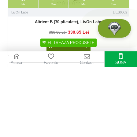
Zile
Ore
Min
Sec
LivOn Labs
LIES0002
Altrient B (30 pliculete), LivOn Labs
330,65 Lei
389,00 Lei
FILTREAZA PRODUSELE
ADAUGĂ ÎN COŞ
Acasa
Favorite
Contact
SUNA