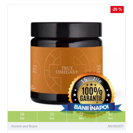
-20 %
09
20
52
06
Zile
Ore
Min
Sec
Ancient and Brave
ANVE0337