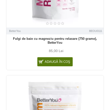
BetterYou
BEOU0111
Fulgi de baie cu magneziu pentru relaxare (750 grame),
BetterYou
85,00 Lei
ADAUGĂ ÎN COŞ