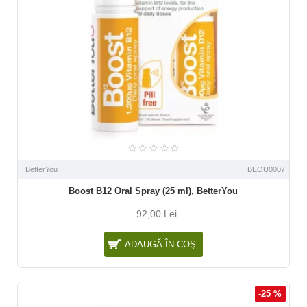
BetterYou
BEOU0007
Boost B12 Oral Spray (25 ml), BetterYou
92,00 Lei
ADAUGĂ ÎN COŞ
-25 %