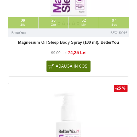
09
20
52
06
Zile
Ore
Min
Sec
BetterYou
BEOU0016
Magnesium Oil Sleep Body Spray (100 ml), BetterYou
74,25 Lei
99,00 Lei
ADAUGĂ ÎN COŞ
-25 %