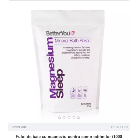
BetterYou
BEOU0029
Fulgi de baie cu magneziu pentru somn odihnitor (1000