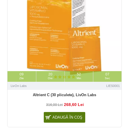
09
20
52
06
Zile
Ore
Min
Sec
LivOn Labs
LIES0001
Altrient C (30 pliculete), LivOn Labs
268,60 Lei
316,00 Lei
ADAUGĂ ÎN COŞ