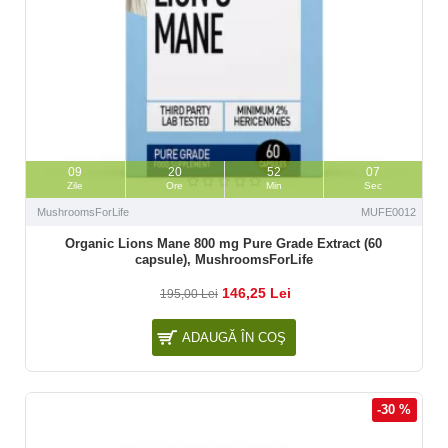
09
20
52
06
Zile
Ore
Min
Sec
MushroomsForLife
MUFE0012
Organic Lions Mane 800 mg Pure Grade Extract (60
capsule), MushroomsForLife
146,25 Lei
195,00 Lei
ADAUGĂ ÎN COŞ
-30 %