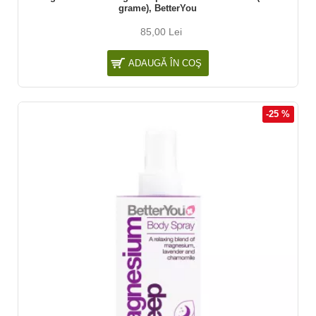
grame), BetterYou
85,00 Lei
ADAUGĂ ÎN COŞ
-25 %