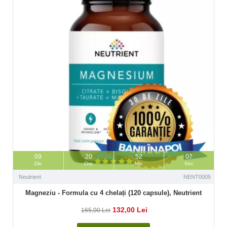
09
20
52
06
Zile
Ore
Min
Sec
Neutrient
NENT0005
Magneziu - Formula cu 4 chelați (120 capsule), Neutrient
132,00 Lei
165,00 Lei