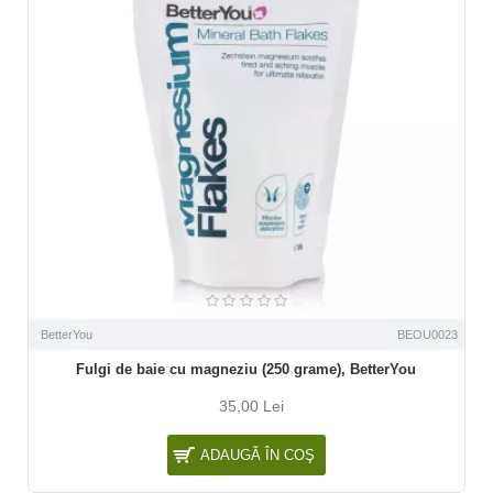
BetterYou
BEOU0023
Fulgi de baie cu magneziu (250 grame), BetterYou
35,00 Lei
ADAUGĂ ÎN COŞ