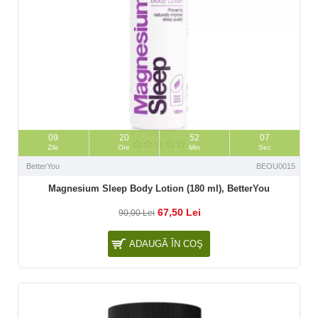
09
20
52
06
Zile
Ore
Min
Sec
BetterYou
BEOU0015
Magnesium Sleep Body Lotion (180 ml), BetterYou
67,50 Lei
90,00 Lei
ADAUGĂ ÎN COŞ