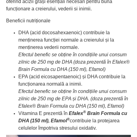
oferind acizii grași esențiali necesari pentru buna
funcționare a creierului, vederii si inimii.
Beneficii nutriționale
DHA (acid docosahexaenoic) contribuie la
menținerea funcției normale a creierului și la
menținerea vederii normale.
Efectul benefic se obține în condițiile unui consum
zilnic de 250 mg de DHA (doza prezentă în Efalex®
Brain Formula cu DHA (150 ml), Efamol)
EPA (acid eicosapentaenoic) și DHA contribuie la
funcționarea normală a inimii.
Efectul benefic se obține în condițiile unui consum
zilnic de 250 mg de EPA și DHA. (doza prezentă în
Efalex® Brain Formula cu DHA (150 ml), Efamol)
®
Vitamina E prezentă în
Efalex
Brain Formula cu
®
DHA (150 ml), Efamol
contribuie la protejarea
celulelor împotriva stresului oxidativ.