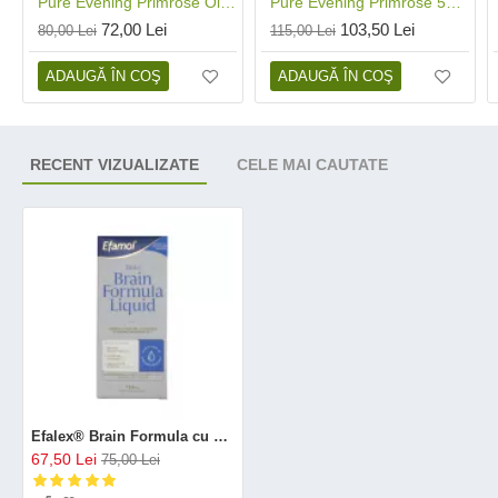
Pure Evening Primrose Oil 1000mg (30 capsule), Efamol®
Pure Evening Primrose 500 mg (90 capsule), Efamol®
72,00 Lei
103,50 Lei
80,00 Lei
115,00 Lei
ADAUGĂ ÎN COŞ
ADAUGĂ ÎN COŞ
RECENT VIZUALIZATE
CELE MAI CAUTATE
Efalex® Brain Formula cu DHA (150ml), Efamol®
67,50 Lei
75,00 Lei