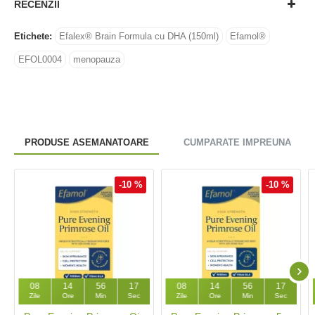
RECENZII
Etichete:
Efalex® Brain Formula cu DHA (150ml)
Efamol®
EFOL0004
menopauza
PRODUSE ASEMANATOARE
CUMPARATE IMPREUNA
-10 %
-10 %
08
14
56
16
08
14
56
16
Zile
Ore
Min
Sec
Zile
Ore
Min
Sec