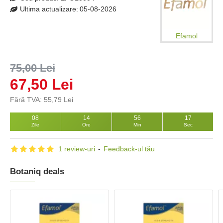
Ultima actualizare:
05-08-2026
Efamol
75,00 Lei
67,50 Lei
Fără TVA: 55,79 Lei
08
14
56
16
Zile
Ore
Min
Sec
1 review-uri
-
Feedback-ul tău
Botaniq deals