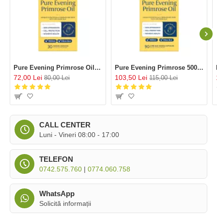
Pure Evening Primrose Oil 1000mg (30 capsule), Efamol®
Pure Evening Primrose 500 mg (90 capsule), Efamol®
72,00 Lei
103,50 Lei
80,00 Lei
115,00 Lei
CALL CENTER
Luni - Vineri 08:00 - 17:00
TELEFON
0742.575.760
|
0774.060.758
WhatsApp
Solicită informații