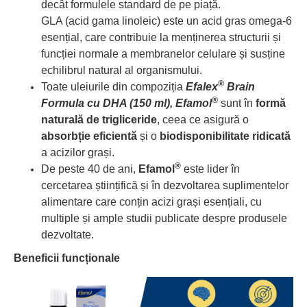
decât formulele standard de pe piață.
GLA (acid gama linoleic) este un acid gras omega-6
esențial, care contribuie la menținerea structurii și
funcției normale a membranelor celulare și susține
echilibrul natural al organismului.
®
Toate uleiurile din compoziția
Efalex
Brain
®
Formula cu DHA (150 ml), Efamol
sunt în
formă
naturală de trigliceride
, ceea ce asigură o
absorbție eficientă
și o
biodisponibilitate ridicată
a acizilor grași.
®
De peste 40 de ani,
Efamol
este lider în
cercetarea științifică și în dezvoltarea suplimentelor
alimentare care conțin acizi grași esențiali, cu
multiple și ample studii publicate despre produsele
dezvoltate.
Beneficii funcționale