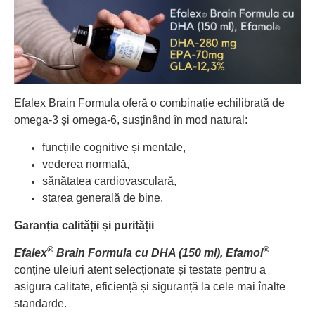
Efalex Brain Formula oferă o combinație echilibrată de
omega-3 și omega-6, susținând în mod natural:
funcțiile cognitive și mentale,
vederea normală,
sănătatea cardiovasculară,
starea generală de bine.
Garanția calității și purității
®
®
Efalex
Brain Formula cu DHA (150 ml), Efamol
conține uleiuri atent selecționate și testate pentru a
asigura calitate, eficiență și siguranță la cele mai înalte
standarde.