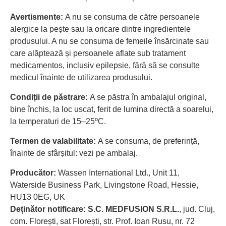
Avertismente:
A nu se consuma de către persoanele
alergice la pește sau la oricare dintre ingredientele
produsului. A nu se consuma de femeile însărcinate sau
care alăptează și persoanele aflate sub tratament
medicamentos, inclusiv epilepsie, fără să se consulte
medicul înainte de utilizarea produsului.
Condiții de păstrare:
A se păstra în ambalajul original,
bine închis, la loc uscat, ferit de lumina directă a soarelui,
la temperaturi de 15–25ºC.
Termen de valabilitate:
A se consuma, de preferință,
înainte de sfârșitul: vezi pe ambalaj.
Producător:
Wassen International Ltd., Unit 11,
Waterside Business Park, Livingstone Road, Hessie,
HU13 0EG, UK
Deținător notificare:
S.C. MEDFUSION S.R.L.
, jud. Cluj,
com. Florești, sat Florești, str. Prof. Ioan Rusu, nr. 72