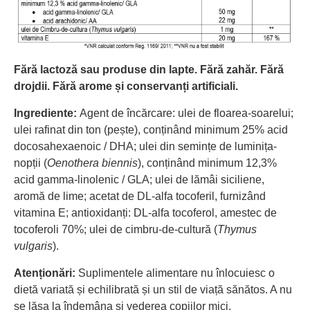
Fără lactoză sau produse din lapte. Fără zahăr. Fără
drojdii. Fără arome și conservanți artificiali.
Ingrediente:
Agent de încărcare: ulei de floarea-soarelui;
ulei rafinat din ton (pește), conținând minimum 25% acid
docosahexaenoic / DHA; ulei din semințe de luminița-
nopții (
Oenothera biennis
), conținând minimum 12,3%
acid gamma-linolenic / GLA; ulei de lămâi siciliene,
aromă de lime; acetat de DL-alfa tocoferil, furnizând
vitamina E; antioxidanți: DL-alfa tocoferol, amestec de
tocoferoli 70%; ulei de cimbru-de-cultură (
Thymus
vulgaris
).
Atenționări:
Suplimentele alimentare nu înlocuiesc o
dietă variată și echilibrată și un stil de viață sănătos. A nu
se lăsa la îndemâna și vederea copiilor mici.