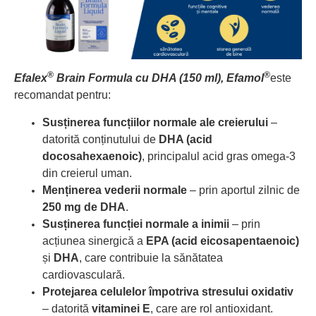
®
®
Efalex
Brain Formula cu DHA (150 ml), Efamol
este
recomandat pentru:
Susținerea funcțiilor normale ale creierului
–
datorită conținutului de
DHA (acid
docosahexaenoic)
, principalul acid gras omega-3
din creierul uman.
Menținerea vederii normale
– prin aportul zilnic de
250 mg de DHA
.
Susținerea funcției normale a inimii
– prin
acțiunea sinergică a
EPA (acid eicosapentaenoic)
și
DHA
, care contribuie la sănătatea
cardiovasculară.
Protejarea celulelor împotriva stresului oxidativ
– datorită
vitaminei E
, care are rol antioxidant.