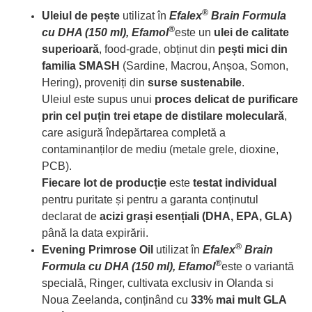
®
Uleiul de pește
utilizat în
Efalex
Brain Formula
®
cu DHA (150 ml), Efamol
este un
ulei de calitate
superioară
, food-grade, obținut din
pești mici din
familia SMASH
(Sardine, Macrou, Anșoa, Somon,
Hering), proveniți din
surse sustenabile
.
Uleiul este supus unui
proces delicat de purificare
prin cel puțin trei etape de distilare moleculară
,
care asigură îndepărtarea completă a
contaminanților de mediu (metale grele, dioxine,
PCB).
Fiecare lot de producție
este
testat individual
pentru puritate și pentru a garanta conținutul
declarat de
acizi grași esențiali (DHA, EPA, GLA)
până la data expirării.
®
Evening Primrose Oil
utilizat în
Efalex
Brain
®
Formula cu DHA (150 ml), Efamol
este o variantă
specială, Ringer, cultivata exclusiv in Olanda si
Noua Zeelanda
,
conținând cu
33% mai mult GLA