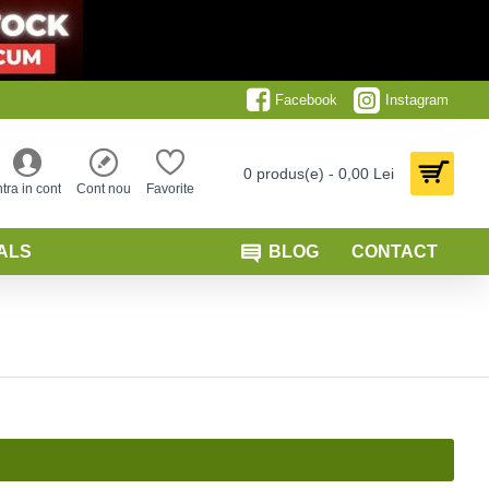
Facebook
Instagram
0 produs(e) - 0,00 Lei
ntra in cont
Cont nou
Favorite
ALS
BLOG
CONTACT