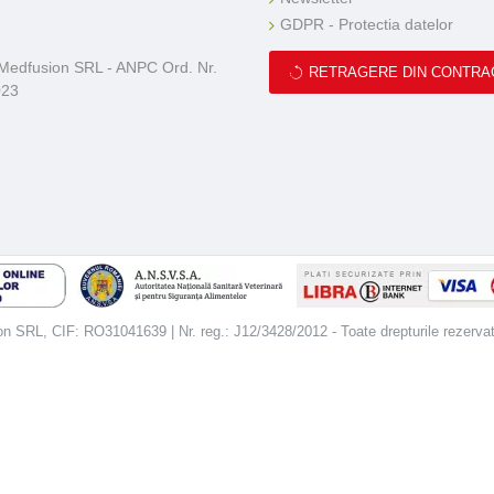
GDPR - Protectia datelor
 Medfusion SRL - ANPC Ord. Nr.
RETRAGERE DIN CONTRA
023
 SRL, CIF: RO31041639 | Nr. reg.: J12/3428/2012 - Toate drepturile rezerva