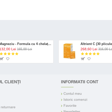
Magneziu - Formula cu 4 chelați (120 capsule), Neutrient
132,00 Lei
268,60 Lei
165,00 Lei
316,00 Le
L CLIENŢI
INFORMATII CONT
Contul meu
Istoric comenzi
Favorite
e returnare
Newsletter