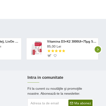
Altrient C (30 pliculete), LivOn Labs
Vitamina D3+K2 3000UI+75μg Spray Oral (12 ml), BetterYou
85,00 Lei
i
Intra in comunitate
Fii la curent cu noutăţile şi promoţiile
noastre. Abonează-te la newsletter.
Ma abonez