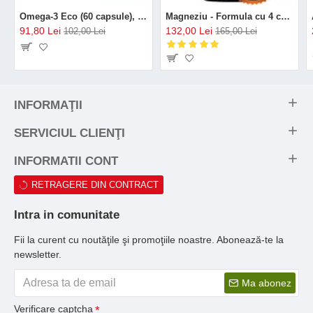
Omega-3 Eco (60 capsule), GAL
Magneziu - Formula cu 4 chelați (120 capsule), Neutrient
91,80 Lei
132,00 Lei
102,00 Lei
165,00 Lei
INFORMAŢII
SERVICIUL CLIENŢI
INFORMATII CONT
RETRAGERE DIN CONTRACT
Intra in comunitate
Fii la curent cu noutăţile şi promoţiile noastre. Abonează-te la
newsletter.
Ma abonez
Verificare captcha