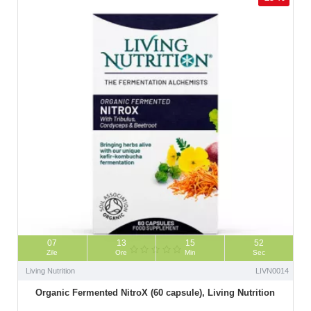
07
13
15
51
Zile
Ore
Min
Sec
Living Nutrition
LIVN0014
Organic Fermented NitroX (60 capsule), Living Nutrition