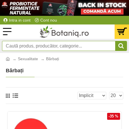
Intra in cont
Cont nou
Sexualitate
Bărbați
Bărbați
-35 %