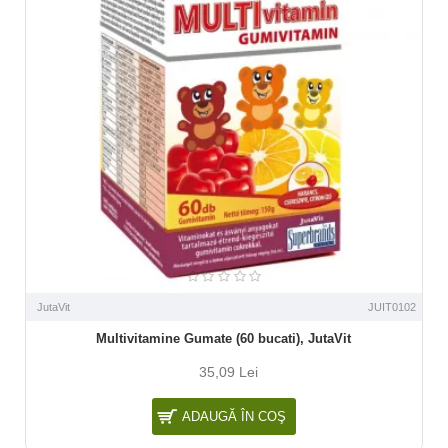
JutaVit
JUIT0102
Multivitamine Gumate (60 bucati), JutaVit
35,09 Lei
ADAUGĂ ÎN COŞ