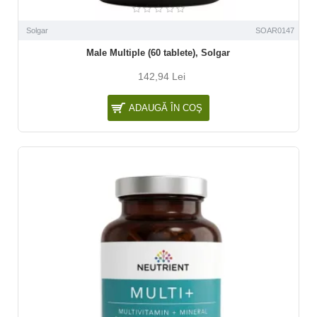
Solgar
SOAR0147
Male Multiple (60 tablete), Solgar
142,94 Lei
ADAUGĂ ÎN COŞ
NOU