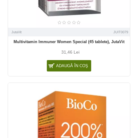
JutaVit
JUIT0079
Multivitamin Immuner Women Special (45 tablete), JutaVit
31,46 Lei
ADAUGĂ ÎN COŞ