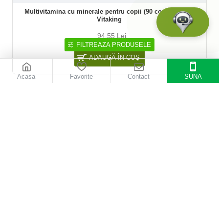
Multivitamina cu minerale pentru copii (90 comprimate),
Vitaking
94,55 Lei
FILTREAZA PRODUSELE
ADAUGĂ ÎN COŞ
Acasa
Favorite
Contact
SUNA
INDISPONIBIL