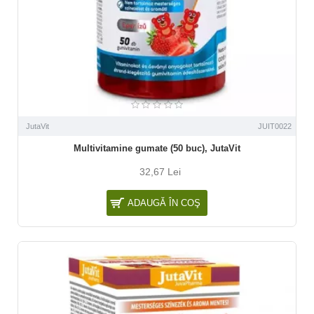
JutaVit
JUIT0022
Multivitamine gumate (50 buc), JutaVit
32,67 Lei
ADAUGĂ ÎN COŞ