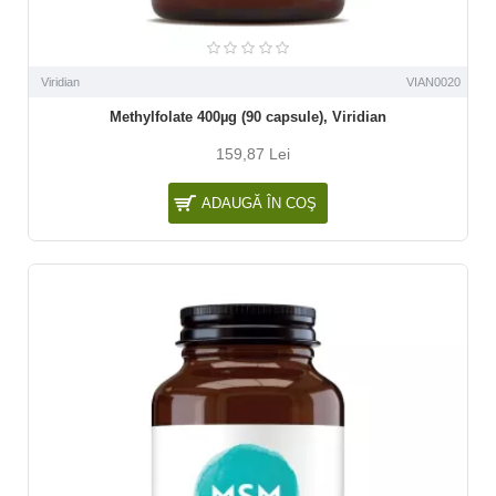
Viridian
VIAN0020
Methylfolate 400µg (90 capsule), Viridian
159,87 Lei
ADAUGĂ ÎN COŞ