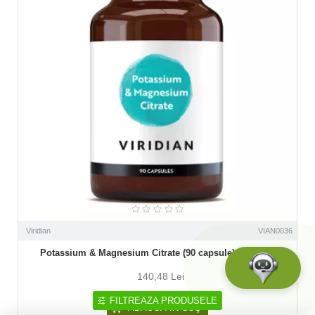
Viridian
VIAN0036
Potassium & Magnesium Citrate (90 capsule), Viridian
140,48 Lei
FILTREAZA PRODUSELE
ADAUGĂ ÎN COŞ