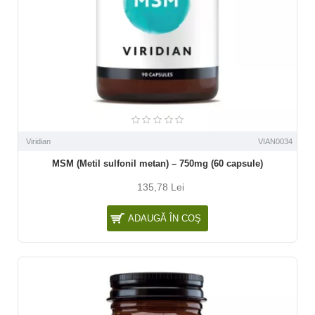
Viridian
VIAN0034
MSM (Metil sulfonil metan) – 750mg (60 capsule)
135,78 Lei
ADAUGĂ ÎN COŞ