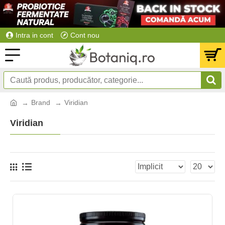
Intra in cont
Cont nou
Brand
Viridian
Viridian