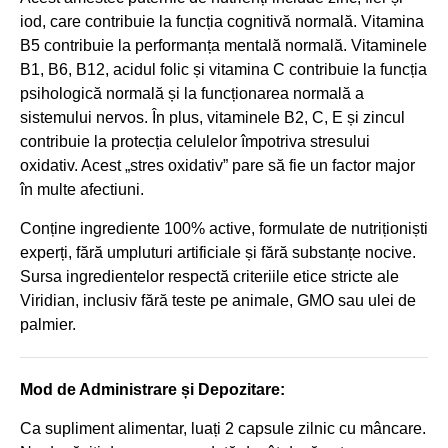
iod, care contribuie la funcția cognitivă normală. Vitamina
B5 contribuie la performanța mentală normală. Vitaminele
B1, B6, B12, acidul folic și vitamina C contribuie la funcția
psihologică normală și la funcționarea normală a
sistemului nervos. În plus, vitaminele B2, C, E și zincul
contribuie la protecția celulelor împotriva stresului
oxidativ. Acest „stres oxidativ” pare să fie un factor major
în multe afectiuni.
Conține ingrediente 100% active, formulate de nutriționiști
experți, fără umpluturi artificiale și fără substanțe nocive.
Sursa ingredientelor respectă criteriile etice stricte ale
Viridian, inclusiv fără teste pe animale, GMO sau ulei de
palmier.
Mod de Administrare și Depozitare:
Ca supliment alimentar, luați 2 capsule zilnic cu mâncare.