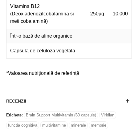
Vitamina B12
(Deoxiadenozilcobalamină și
250µg
10,000
metilcobalamină)
Într-o bază de afine organice
Capsulă de celuloză vegetală
*Valoarea nutrițională de referință
RECENZII
Etichete:
Brain Support Multivitamin (60 capsule)
Viridian
functia cognitiva
multivitamine
minerale
memorie