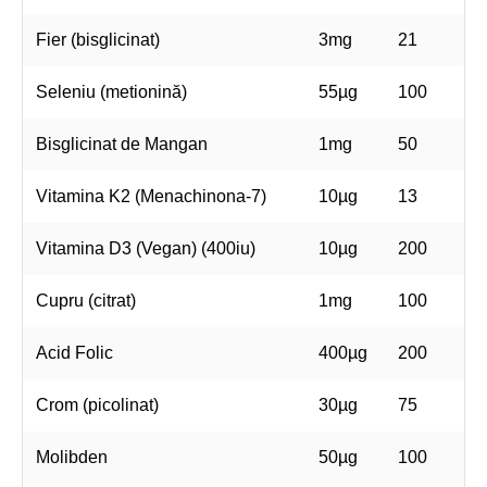
Fier (bisglicinat)
3mg
21
Seleniu (metionină)
55µg
100
Bisglicinat de Mangan
1mg
50
Vitamina K2 (Menachinona-7)
10µg
13
Vitamina D3 (Vegan) (400iu)
10µg
200
Cupru (citrat)
1mg
100
Acid Folic
400µg
200
Crom (picolinat)
30µg
75
Molibden
50µg
100