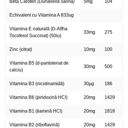
Beta Caroten
(Dunaliella salina)
5mg
104
Echivalent cu Vitamina A 833ug
Vitamina E naturală (D-Alfha
33mg
275
Tocoferol Succinat) (50iu)
Zinc (citrat)
10mg
100
Vitamina B5 (d-pantotenat de
30mg
500
calciu)
Vitamina B3 (nicotinamidă)
30µg
186
Vitamina B6 (piridoxină HCI)
20mg
1429
Vitamina B1 (tiamină HCI)
20mg
1818
Vitamina B2 (riboflavină)
20mg
1429