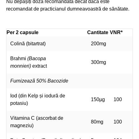
Nu depășiți doza recomandată decât dacă este
recomandat de practicianul dumneavoastră de sănătate.
Per 2 capsule
Cantitate
VNR*
Colină (bitartrat)
200mg
Brahmi
(Bacopa
300mg
monnieri)
extract
Furnizează 50% Bacozide
Iod (din Kelp și iodură de
150µg
100
potasiu)
Vitamina C (ascorbat de
80mg
100
magneziu)