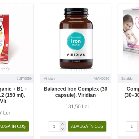
JUIT0059
Viridian
VIAN0030
Establo
ganic + B1 +
Balanced Iron Complex (30
Comp
2 (150 ml),
capsule), Viridian
(30+30
Vit
131,50 Lei
7 Lei
AUGĂ ÎN COŞ
ADAUGĂ ÎN COŞ