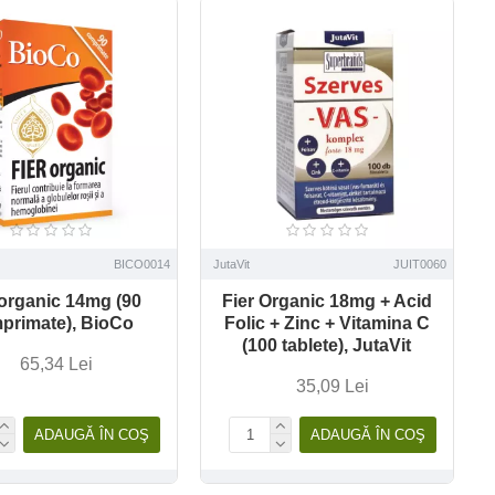
BICO0014
JutaVit
JUIT0060
 organic 14mg (90
Fier Organic 18mg + Acid
primate), BioCo
Folic + Zinc + Vitamina C
(100 tablete), JutaVit
65,34 Lei
35,09 Lei
ADAUGĂ ÎN COŞ
ADAUGĂ ÎN COŞ