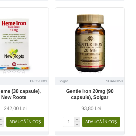
PROV0089
Solgar
SOAR0050
Heme (30 capsule),
Gentle Iron 20mg (90
New Roots
capsule), Solgar
242,00 Lei
93,80 Lei
ADAUGĂ ÎN COŞ
ADAUGĂ ÎN COŞ