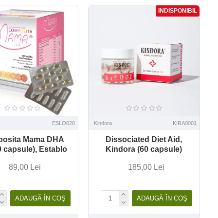
INDISPONIBIL
ESLO020
Kindora
KIRA0001
osita Mama DHA
Dissociated Diet Aid,
 capsule), Establo
Kindora (60 capsule)
89,00 Lei
185,00 Lei
ADAUGĂ ÎN COŞ
ADAUGĂ ÎN COŞ