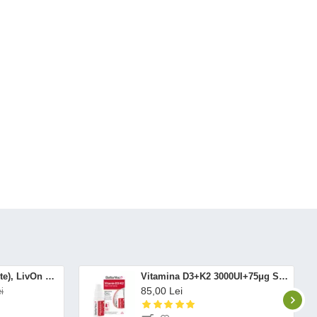
Altrient C (30 pliculete), LivOn Labs
Vitamina D3+K2 3000UI+75μg Spray Oral (12 ml), BetterYou
85,00 Lei
i