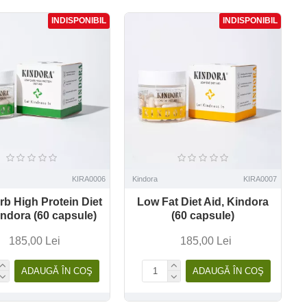
INDISPONIBIL
INDISPONIBIL
KIRA0006
Kindora
KIRA0007
b High Protein Diet
Low Fat Diet Aid, Kindora
indora (60 capsule)
(60 capsule)
185,00 Lei
185,00 Lei
ADAUGĂ ÎN COŞ
ADAUGĂ ÎN COŞ