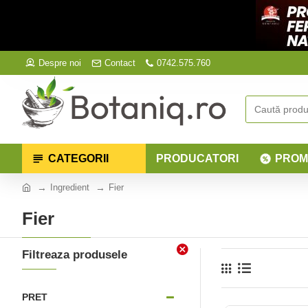
Despre noi
Contact
0742.575.760
CATEGORII
PRODUCATORI
PROM
Ingredient
Fier
Fier
Filtreaza produsele
PRET