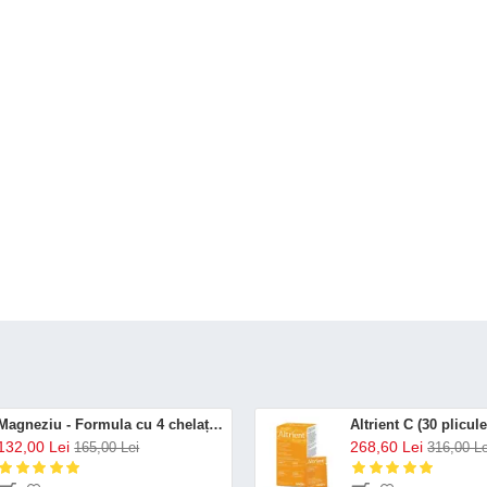
Magneziu - Formula cu 4 chelați (120 capsule), Neutrient
132,00 Lei
268,60 Lei
165,00 Lei
316,00 Le