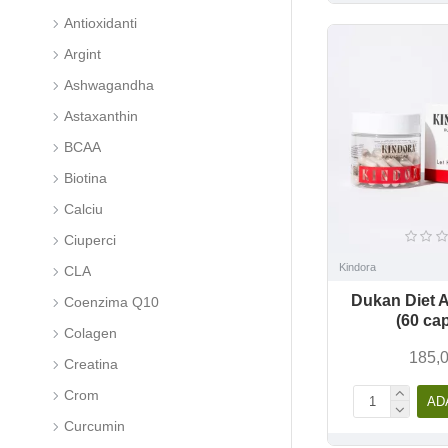
Antioxidanti
Argint
Ashwagandha
Astaxanthin
BCAA
Biotina
Calciu
Ciuperci
Kindora
CLA
Dukan Diet A
Coenzima Q10
(60 ca
Colagen
185,0
Creatina
Crom
AD
Curcumin