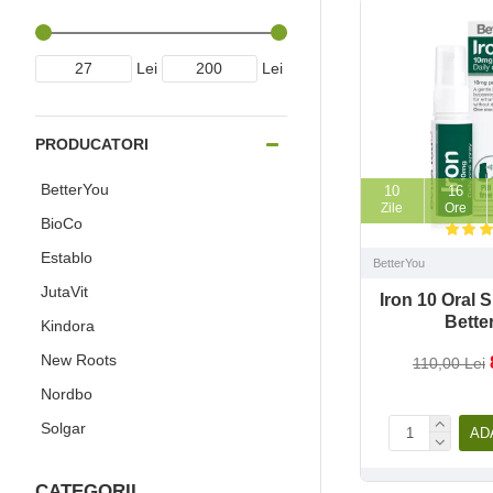
Lei
Lei
PRODUCATORI
BetterYou
10
16
Zile
Ore
BioCo
Establo
BetterYou
JutaVit
Iron 10 Oral S
Bette
Kindora
New Roots
110,00 Lei
Nordbo
Solgar
AD
Viridian
CATEGORII