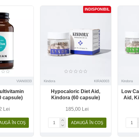
INDISPONIBIL
VIAN0033
Kindora
KIRA0003
Kindora
ultivitamin
Hypocaloric Diet Aid,
Low Car
0 capsule)
Kindora (60 capsule)
Aid, K
2 Lei
185,00 Lei
AUGĂ ÎN COŞ
ADAUGĂ ÎN COŞ