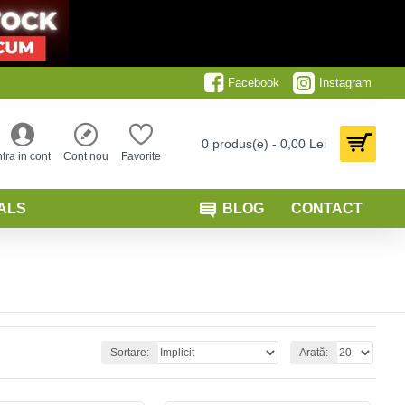
Facebook
Instagram
0 produs(e) - 0,00 Lei
ntra in cont
Cont nou
Favorite
ALS
BLOG
CONTACT
Sortare:
Arată: