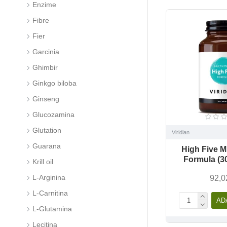
Enzime
Fibre
Fier
Garcinia
Ghimbir
Ginkgo biloba
Ginseng
Glucozamina
Glutation
Viridian
Guarana
High Five M
Formula (3
Krill oil
L-Arginina
92,0
L-Carnitina
AD
L-Glutamina
Lecitina