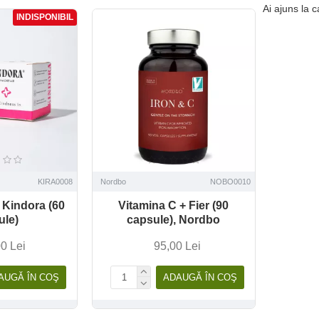
Ai ajuns la ca
INDISPONIBIL
KIRA0008
Nordbo
NOBO0010
, Kindora (60
Vitamina C + Fier (90
ule)
capsule), Nordbo
0 Lei
95,00 Lei
AUGĂ ÎN COŞ
ADAUGĂ ÎN COŞ