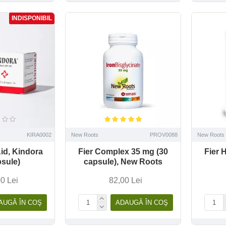
INDISPONIBIL
KIRA0002
New Roots
PROV0088
New Roots
id, Kindora
Fier Complex 35 mg (30
Fier 
psule)
capsule), New Roots
0 Lei
82,00 Lei
AUGĂ ÎN COŞ
ADAUGĂ ÎN COŞ