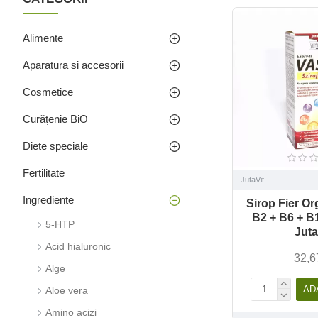
Alimente
Aparatura si accesorii
Cosmetice
Curățenie BiO
Diete speciale
Fertilitate
JutaVit
Ingrediente
Sirop Fier Or
B2 + B6 + B1
5-HTP
Juta
Acid hialuronic
32,6
Alge
AD
Aloe vera
Amino acizi