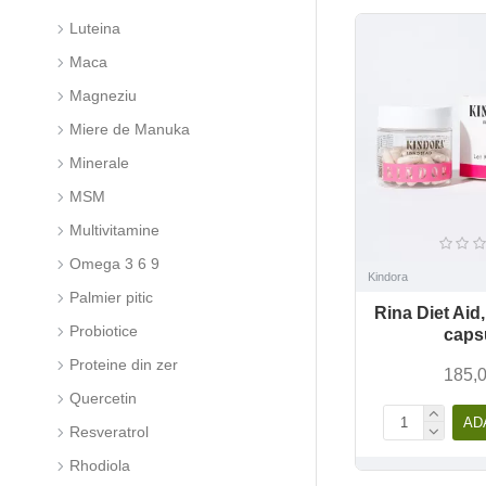
Luteina
Maca
Magneziu
Miere de Manuka
Minerale
MSM
Multivitamine
Omega 3 6 9
Kindora
Palmier pitic
Rina Diet Aid
Probiotice
caps
Proteine din zer
185,0
Quercetin
AD
Resveratrol
Rhodiola