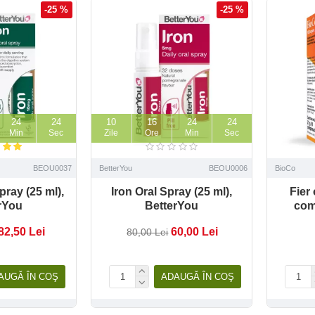
-25 %
-25 %
24
23
10
16
24
23
Min
Sec
Zile
Ore
Min
Sec
BEOU0037
BetterYou
BEOU0006
BioCo
pray (25 ml),
Iron Oral Spray (25 ml),
Fier
rYou
BetterYou
com
82,50 Lei
60,00 Lei
80,00 Lei
AUGĂ ÎN COŞ
ADAUGĂ ÎN COŞ