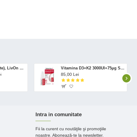
Altrient C (30 pliculete), LivOn Labs
Vitamina D3+K2 3000UI+75μg Spray Oral (12 ml), BetterYou
85,00 Lei
i
Intra in comunitate
Fii la curent cu noutăţile şi promoţiile
noastre. Abonează-te la newsletter.