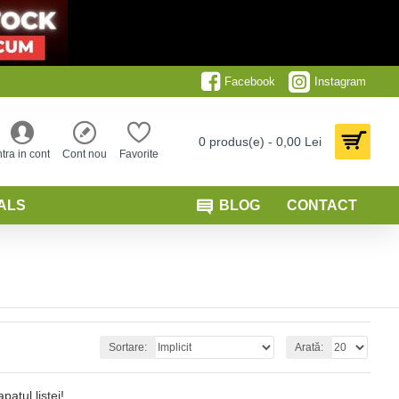
Facebook
Instagram
0 produs(e) - 0,00 Lei
ntra in cont
Cont nou
Favorite
ALS
BLOG
CONTACT
Sortare:
Arată:
patul listei!