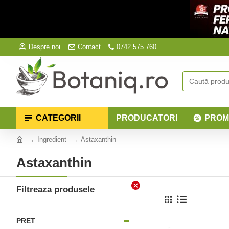
Despre noi
Contact
0742.575.760
CATEGORII
PRODUCATORI
PROM
Ingredient
Astaxanthin
Astaxanthin
Filtreaza produsele
PRET