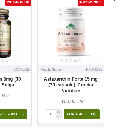
INDISPONIBIL
INDISPONIBIL
SOAR0029
Provita Nutrition
PROV0019
n 5mg (30
Astaxanthin Forte 15 mg
, Solgar
(30 capsule), Provita
Nutrition
9 Lei
163,00 Lei
AUGĂ ÎN COŞ
ADAUGĂ ÎN COŞ