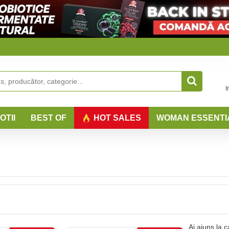
I
OTII
BEST OF
HOT SALES
WOMAN ESSENTI
Ai ajuns la ca