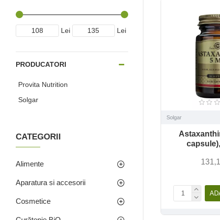
Lei
Lei
PRODUCATORI
Provita Nutrition
Solgar
Solgar
Astaxanthi
CATEGORII
capsule)
131,1
Alimente
Aparatura si accesorii
AD
Cosmetice
Curățenie BiO