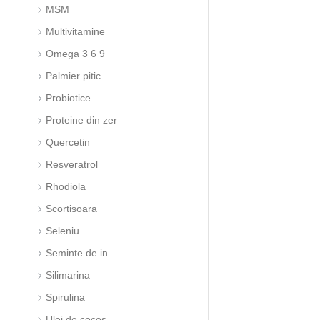
MSM
Multivitamine
Omega 3 6 9
Palmier pitic
Probiotice
Proteine din zer
Quercetin
Resveratrol
Rhodiola
Scortisoara
Seleniu
Seminte de in
Silimarina
Spirulina
Ulei de cocos