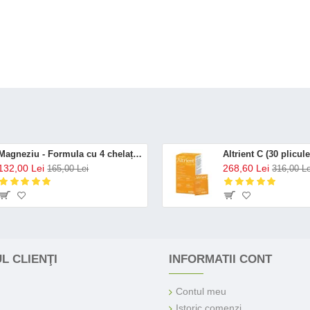
Magneziu - Formula cu 4 chelați (120 capsule), Neutrient
132,00 Lei
268,60 Lei
165,00 Lei
316,00 Le
L CLIENŢI
INFORMATII CONT
Contul meu
Istoric comenzi