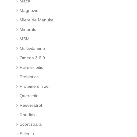
Maca
Magneziu
Miere de Manuka
Minerale
MSM
Multivitamine
Omega 3 6 9
Palmier pitic
Probiotice
Proteine din zer
Quercetin
Resveratrol
Rhodiola
Scortisoara
Seleniu