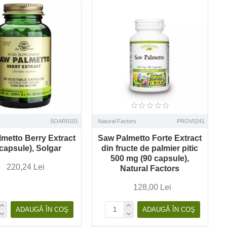
SOAR0101
Natural Factors
PROV0241
metto Berry Extract
Saw Palmetto Forte Extract
 capsule), Solgar
din fructe de palmier pitic
500 mg (90 capsule),
220,24 Lei
Natural Factors
128,00 Lei
ADAUGĂ ÎN COŞ
ADAUGĂ ÎN COŞ