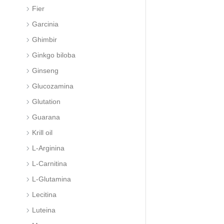
Fier
Garcinia
Ghimbir
Ginkgo biloba
Ginseng
Glucozamina
Glutation
Guarana
Krill oil
L-Arginina
L-Carnitina
L-Glutamina
Lecitina
Luteina