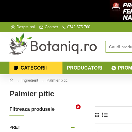
Despre noi
Contact
0742.575.760
CATEGORII
PRODUCATORI
PROM
Ingredient
Palmier pitic
Palmier pitic
Filtreaza produsele
PRET