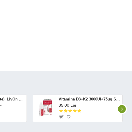
Altrient C (30 pliculete), LivOn Labs
Vitamina D3+K2 3000UI+75μg Spray Oral (12 ml), BetterYou
85,00 Lei
i