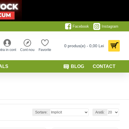
Facebook
Instagram
0 produs(e) - 0,00 Lei
ntra in cont
Cont nou
Favorite
ALS
BLOG
CONTACT
Sortare:
Arată: