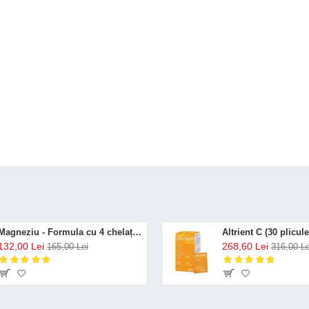
Magneziu - Formula cu 4 chelați (120 capsule), Neutrient
132,00 Lei
268,60 Lei
165,00 Lei
316,00 Le