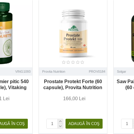
VING1093
Provita Nutrition
PROV0184
Solgar
mier pitic 540
Prostate Protekt Forte (60
Saw Pal
e), Vitaking
capsule), Provita Nutrition
(60
1 Lei
166,00 Lei
AUGĂ ÎN COŞ
ADAUGĂ ÎN COŞ