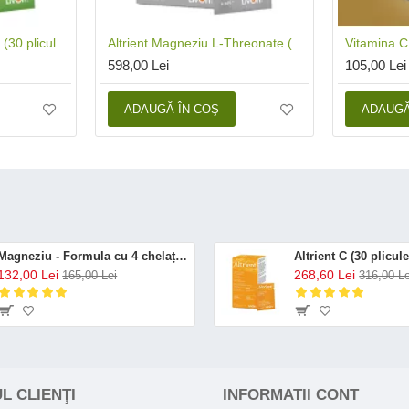
Altrient Acid Alfa Lipoic (30 pliculete), LivOn Labs
Altrient Magneziu L-Threonate (30 plicuri), LivOn Labs
598,00 Lei
105,00 Lei
ADAUGĂ ÎN COŞ
ADAUGĂ
Magneziu - Formula cu 4 chelați (120 capsule), Neutrient
132,00 Lei
268,60 Lei
165,00 Lei
316,00 Le
L CLIENŢI
INFORMATII CONT