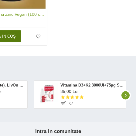
Vitamina C si Zinc Vegan (100 capsule), Nordbo
 ÎN COŞ
Altrient C (30 pliculete), LivOn Labs
Vitamina D3+K2 3000UI+75μg Spray Oral (12 ml), BetterYou
85,00 Lei
i
Intra in comunitate