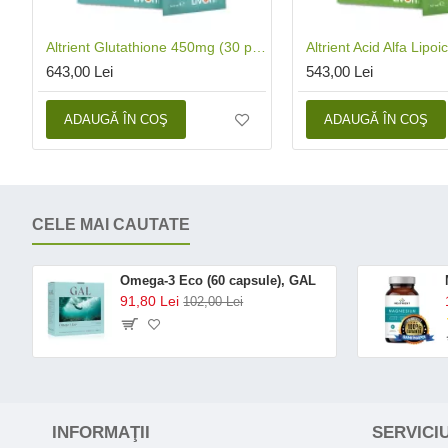
Altrient Glutathione 450mg (30 pliculete), LivOn Labs
643,00 Lei
543,00 Lei
ADAUGĂ ÎN COŞ
ADAUGĂ ÎN COŞ
CELE MAI CAUTATE
Omega-3 Eco (60 capsule), GAL
91,80 Lei
102,00 Lei
INFORMAŢII
SERVICIU