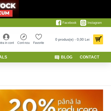
Facebook
Instagram
0 produs(e) - 0,00 Lei
ntra in cont
Cont nou
Favorite
ALS
BLOG
CONTACT