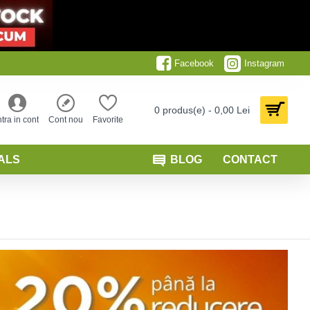
Facebook
Instagram
0 produs(e) - 0,00 Lei
ntra in cont
Cont nou
Favorite
ALS
BLOG
CONTACT