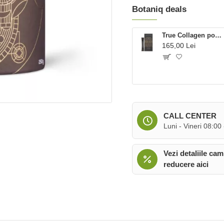
Botaniq deals
True Collagen powder 15 x 5 gr (15 plicuri), Ancient and Brave
165,00 Lei
CALL CENTER
Luni - Vineri 08:00
Vezi detaliile cam
reducere aici