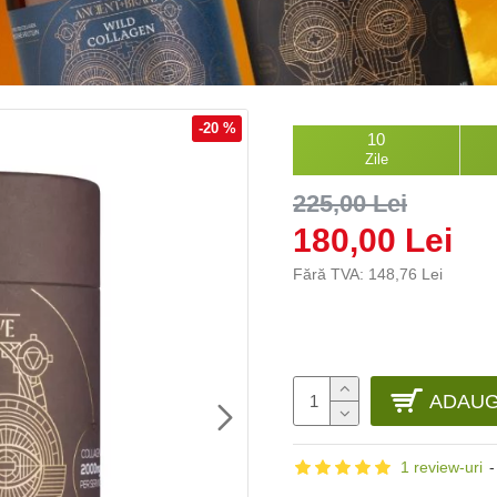
-20 %
10
Zile
225,00 Lei
180,00 Lei
Fără TVA: 148,76 Lei
ADAUG
1 review-uri
-