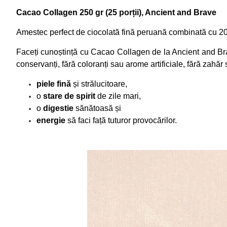
Cacao Collagen 250 gr (25 porții), Ancient and Brave
Amestec perfect de ciocolată fină peruană combinată cu 20
Faceți cunoștință cu Cacao Collagen de la Ancient and Brav
conservanți, fără coloranți sau arome artificiale, fără zahăr
piele fină
și strălucitoare,
o
stare
de
spirit
de zile mari,
o
digestie
sănătoasă și
energie
să faci față tuturor provocărilor.