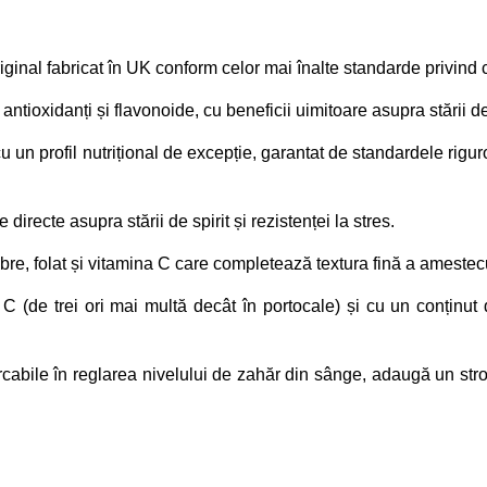
nal fabricat în UK conform celor mai înalte standarde privind cal
 antioxidanți și flavonoide, cu beneficii uimitoare asupra stării de 
cu un profil nutrițional de excepție, garantat de standardele rig
directe asupra stării de spirit și rezistenței la stres.
fibre, folat și vitamina C care completează textura fină a ameste
 C (de trei ori mai multă decât în portocale) și cu un conținu
rcabile în reglarea nivelului de zahăr din sânge, adaugă un str