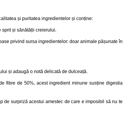
itatea și puritatea ingredientelor și conține:
sprit și sănătății creierului.
uroase privind sursa ingredientelor: doar animale pășunate în
cului și adaugă o notă delicată de dulceață.
t de fibre de 50%, acest ingredient minune susține digestia
op de surpriză acestui amestec de care e imposibil să nu te