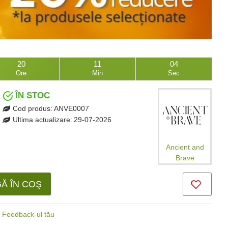
20
11
02
Ore
Min
Sec
ÎN STOC
Cod produs:
ANVE0007
Ultima actualizare:
29-07-2026
Ancient and
Brave
Ă ÎN COŞ
Feedback-ul tău