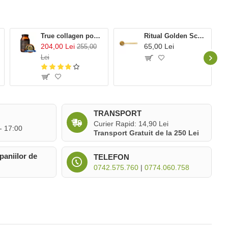
True collagen powder 200 gr (40 portii), Ancient and Brave
Ritual Golden Scoop, Ancient and Brave
204,00 Lei
65,00 Lei
255,00
Lei
TRANSPORT
Curier Rapid: 14,90 Lei
 - 17:00
Transport Gratuit de la 250 Lei
paniilor de
TELEFON
0742.575.760
|
0774.060.758