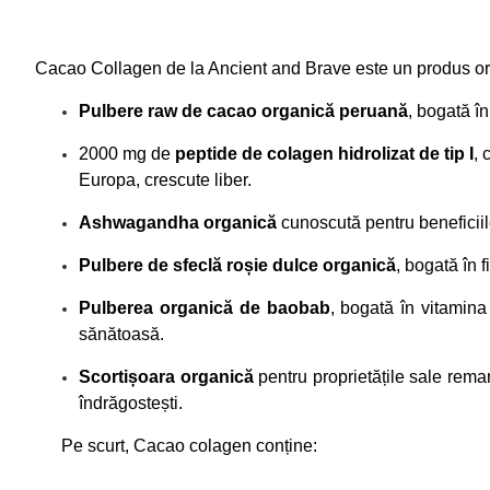
Cacao Collagen de la Ancient and Brave este un produs origi
Pulbere raw de cacao organică peruană
, bogată în
2000 mg de
peptide de colagen hidrolizat de tip I
, 
Europa, crescute liber.
Ashwagandha organică
cunoscută pentru beneficiile 
Pulbere de sfeclă roșie dulce organică
, bogată în 
Pulberea organică de baobab
, bogată în vitamina
sănătoasă.
Scortișoara organică
pentru proprietățile sale rema
îndrăgostești.
Pe scurt, Cacao colagen conține: