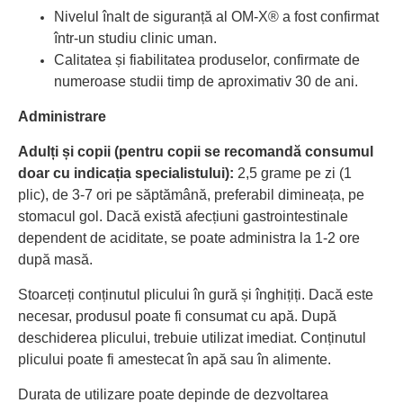
Nivelul înalt de siguranță al OM-X® a fost confirmat
într-un studiu clinic uman.
Calitatea și fiabilitatea produselor, confirmate de
numeroase studii timp de aproximativ 30 de ani.
Administrare
Adulți și copii (pentru copii se recomandă consumul
doar cu indicația specialistului):
2,5 grame pe zi (1
plic), de 3-7 ori pe săptămână, preferabil dimineața, pe
stomacul gol. Dacă există afecțiuni gastrointestinale
dependent de aciditate, se poate administra la 1-2 ore
după masă.
Stoarceți conținutul plicului în gură și înghițiți. Dacă este
necesar, produsul poate fi consumat cu apă.
După
deschiderea plicului, trebuie utilizat imediat. Conținutul
plicului poate fi amestecat în apă sau în alimente.
Durata de utilizare poate depinde de dezvoltarea