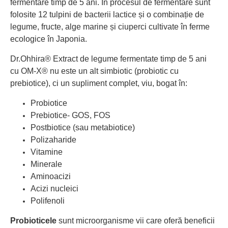
fermentare timp de 5 ani. În procesul de fermentare sunt
folosite 12 tulpini de bacterii lactice și o combinație de
legume, fructe, alge marine și ciuperci cultivate în ferme
ecologice în Japonia.
Dr.Ohhira® E
xtract de legume fermentate timp de 5 ani
cu OM-X® nu este un alt simbiotic (probiotic cu
prebiotice), ci un supliment complet, viu, bogat în:
Probiotice
Prebiotice- GOS, FOS
Postbiotice (sau metabiotice)
Polizaharide
Vitamine
Minerale
Aminoacizi
Acizi nucleici
Polifenoli
Probioticele
sunt microorganisme vii care oferă beneficii