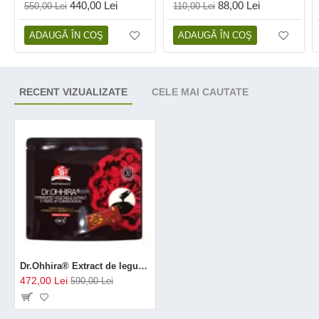
440,00 Lei
88,00 Lei
550,00 Lei
110,00 Lei
ADAUGĂ ÎN COŞ
ADAUGĂ ÎN COŞ
RECENT VIZUALIZATE
CELE MAI CAUTATE
Dr.Ohhira® Extract de legume fermentate 5 ani cu OM-X®, 30 plicuri
472,00 Lei
590,00 Lei