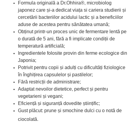
Formula originală a
Dr.Ohhira®
, microbiolog
japonez care și-a dedicat viața si cariera studierii și
cercetării bacteriilor acidului lactic și a beneficiilor
aduse de acestea pentru sănătatea umană;
Obținut printr-un proces unic de fermentare lentă pe
o durată de 5 ani, fără a fi implicate condiții de
temperatură artificială;
Ingredientele folosite provin din ferme ecologice din
Japonia;
Potrivit pentru copii și adulți cu dificultăți fiziologice
în înghițirea capsulelor și pastilelor;
Fără restricții de administrare;
Adaptat nevoilor dietetice, perfect și pentru
vegetarieni și vegani;
Eficiență și siguranță dovedite științific;
Gust plăcut: prune și smochine dulci cu o notă de
ciocolată.