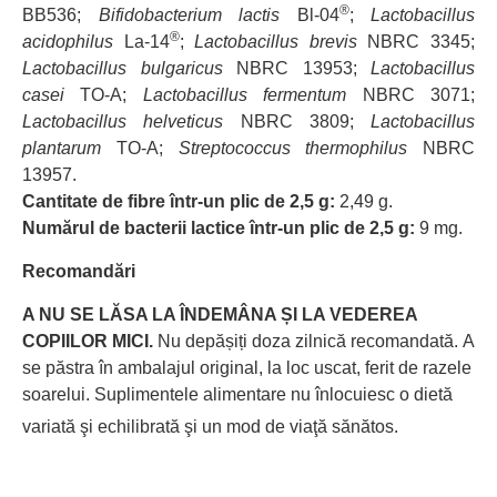
®
BB536;
Bifidobacterium lactis
Bl-04
;
Lactobacillus
®
acidophilus
La-14
;
Lactobacillus brevis
NBRC 3345;
Lactobacillus bulgaricus
NBRC 13953;
Lactobacillus
casei
TO-A;
Lactobacillus fermentum
NBRC 3071;
Lactobacillus helveticus
NBRC 3809;
Lactobacillus
plantarum
TO-A;
Streptococcus thermophilus
NBRC
13957.
Cantitate de fibre într-un plic de 2,5 g:
2,49 g.
Numărul de bacterii lactice într-un plic de 2,5 g:
9 mg.
Recomandări
A NU SE LĂSA LA ÎNDEMÂNA ȘI LA VEDEREA
COPIILOR MICI.
Nu depășiți doza zilnică recomandată.
A
se păstra în ambalajul original, la loc uscat, ferit de razele
soarelui. Suplimentele alimentare nu înlocuiesc o dietă
variată şi echilibrată şi un mod de viaţă sănătos.