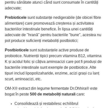
pentru sănătate atunci când sunt consumate în cantități
adecvate;
Prebioticele
sunt substanțe nedigerabile (de obicei fibre
alimentare) care promovează creșterea și activitatea
bacteriilor intestinale benefice. În lipsa unei cantități
adecvate de "hrană" pentru bacteriile "bune", acestea nu
pot produce suficienți metaboliți postbiotici;
Postbioticele
sunt substanțele active produse de
probiotice. Nutrienții tipici precum vitamina B12, vitamina
K și acidul folic și câțiva aminoacizi care pot fi produși de
bacteriile intestinale sunt exemple de postbiotice. Alte
tipuri includ lipopolizaharide, enzime, acizi grași cu lanț
scurt, aminoacizi, etc.
OM-X®
extract din legume fermentate Dr.Ohhira® este
bogat în peste
500 de metaboliți naturali
care:
Consolidează și restabilesc echilibrul