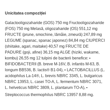
Unicitatea compoziției
Galactooligozaharide (GOS) 750 mg Fructooligozaharide
(FOS) 750 mg Melasă, oligozaharide (OS) 551,12 mg
FRUCTE (prune, smochine, lămâie, zmeură) 247,89 mg
LEGUME (spanac, spanac japonez) 84,84 mg CIUPERCI
(shiitake, agari, maitake) 40,57 mg FRUCTE DE
PADURE (goji, afine) 36,15 mg ALGE (hiziki, wakame,
kombu) 26,55 mg 12 tulpini de bacterii benefice: •
BIFIDOBACTERII (B. breve M-16V, B. infantis M-63, B.
longum BB536, B. lactis® B1-04), • LACTOBACILLUS (L.
acidophilus La-14®, L. brevis NBRC 3345, L. bulgaricus
NBRC 13953, L. casei TO-A, L. fermentum NBRC 3071,
L. helveticus NBRC 3809, L. plantarum TO-A), •
Streptococcus thermophilus NBRC 13957 8,88 mg.