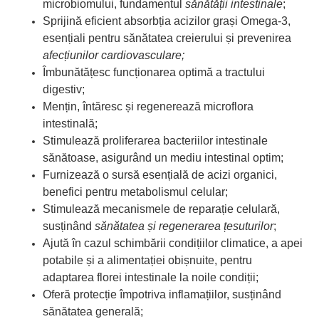
microbiomului, fundamentul
sănătății intestinale
;
Sprijină eficient absorbția acizilor grași Omega-3,
esențiali pentru sănătatea creierului și prevenirea
afecțiunilor cardiovasculare;
Îmbunătățesc funcționarea optimă a tractului
digestiv;
Mențin, întăresc și regenerează microflora
intestinală;
Stimulează proliferarea bacteriilor intestinale
sănătoase, asigurând un mediu intestinal optim;
Furnizează o sursă esențială de acizi organici,
benefici pentru metabolismul celular;
Stimulează mecanismele de reparație celulară,
susținând
sănătatea și regenerarea țesuturilor
;
Ajută în cazul schimbării condițiilor climatice, a apei
potabile și a alimentației obișnuite, pentru
adaptarea florei intestinale la noile condiții;
Oferă protecție împotriva inflamațiilor, susținând
sănătatea generală;