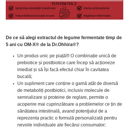
De ce să alegi extractul de legume fermentate timp de
5 ani cu
OM-X®
de la Dr.Ohhira®?
Un produs unic pe piață!!!
O combinație unică de
prebiotice și postbiotice care încep să acționeze
imediat și să își facă efectul chiar în cavitatea
bucală;
Un supliment care conține o gamă atât de diversă
de metaboliți postbiotici, inclusiv molecule de
semnalizare și proteine ​​​​de reglare, permite o
acoperire mai cuprinzătoare a problemelor ce țin de
sănătatea intestinală, avand potenţialul de a
reprezenta practic o formulă personalizată
pentru
nevoile individuale ale fiecărui consumator;