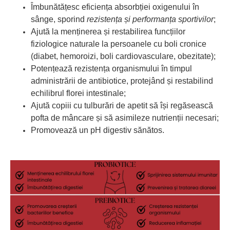
Îmbunătățesc eficiența absorbției oxigenului în
sânge, sporind
rezistența și performanța sportivilor
;
Ajută la menținerea și restabilirea funcțiilor
fiziologice naturale la persoanele cu boli cronice
(diabet, hemoroizi, boli cardiovasculare, obezitate);
Potențează rezistența organismului în timpul
administrării de antibiotice, protejând și restabilind
echilibrul florei intestinale;
Ajută copiii cu tulburări de apetit să își regăsească
pofta de mâncare și să asimileze nutrienții necesari;
Promovează un pH digestiv sănătos.