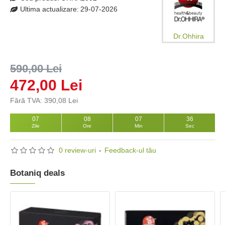
Ultima actualizare:
29-07-2026
Dr.Ohhira
590,00 Lei
472,00 Lei
Fără TVA: 390,08 Lei
07
08
07
35
Zile
Ore
Min
Sec
0 review-uri
-
Feedback-ul tău
Botaniq deals