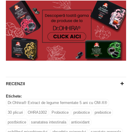
RECENZII
Etichete:
Dr.Ohhira® Extract de legume fermentate 5 ani cu OM-X®
30 plicuri
OHRA1002
Probiotice
probiotice
prebiotice
postbiotice
sanatatea intestinala
antioxidant
echilibrul microbiomului
absorbtia oxigenului
sanatate generala