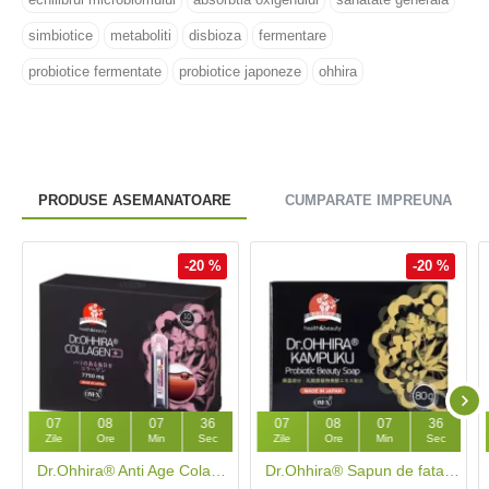
simbiotice
metaboliti
disbioza
fermentare
probiotice fermentate
probiotice japoneze
ohhira
PRODUSE ASEMANATOARE
CUMPARATE IMPREUNA
-20 %
-20 %
07
08
07
35
07
08
07
35
Zile
Ore
Min
Sec
Zile
Ore
Min
Sec
Dr.Ohhira® Anti Age Colagen cu OM-X®, 10 fiole
Dr.Ohhira® Sapun de fata Kampuku cu probiotice OM-X®, 80 g