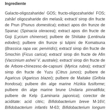
Ingrediente
Galacto-oligozaharide/ GOS; fructo-oligozaharide/ FOS;
zahăr/ oligozaharide din melasă; extract/ sirop din fructe
de Prun (
Prunus domestica
); extract apos din frunze de
Spanac (
Spinacia oleracea
); extract apos din fructe de
Goji (
Lycium chinense
); pulbere de Shiitake (
Lentinula
edodes
); pulbere din frunze și tulpini de Komatsuna
(
Brassica rapa var. perviridis
); extract/ sirop din fructe de
Smochin (
Ficus carica
); extract/ sirop din fructe de Afin
(
Vaccinium ashei/ V. australe)
; extract/ sirop din fructe de
de Arbore-chinezesc-de-capsuni (
Myrica rubra
); extract/
sirop din fructe de Yuzu (
Citrus junos
); pulbere de
Agaricus (
Agaricus blazei
); pulbere de Maitake (
Grifola
frondosa
); pulbere din alge marine
Hizikia fusiforme
;
pulbere din alge marine brune
Undaria pinnatifida
;
pulbere de Kelp (
Laminaria japonica
); corector de
aciditate: acid citric;
Bifidobacterium breve
M-16V;
Bifidobacterium infantis
M-63;
Bifidobacterium longum