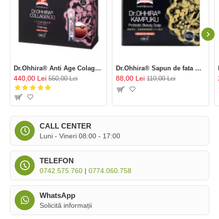
Dr.Ohhira® Anti Age Colagen cu OM-X®, 10 fiole
Dr.Ohhira® Sapun de fata Kampuku cu probiotice OM-X®, 80 g
440,00 Lei
88,00 Lei
550,00 Lei
110,00 Lei
CALL CENTER
Luni - Vineri 08:00 - 17:00
TELEFON
0742.575.760
|
0774.060.758
WhatsApp
Solicită informații