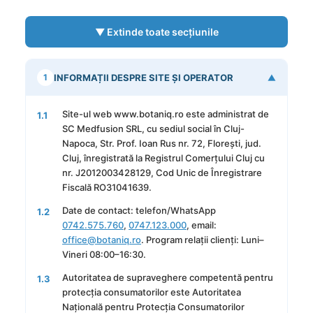
▼ Extinde toate secțiunile
1
INFORMAȚII DESPRE SITE ȘI OPERATOR
▼
Site-ul web www.botaniq.ro este administrat de
1.1
SC Medfusion SRL, cu sediul social în Cluj-
Napoca, Str. Prof. Ioan Rus nr. 72, Florești, jud.
Cluj, înregistrată la Registrul Comerțului Cluj cu
nr. J2012003428129, Cod Unic de Înregistrare
Fiscală RO31041639.
Date de contact: telefon/WhatsApp
1.2
0742.575.760
,
0747.123.000
, email:
office@botaniq.ro
. Program relații clienți: Luni–
Vineri 08:00–16:30.
Autoritatea de supraveghere competentă pentru
1.3
protecția consumatorilor este Autoritatea
Națională pentru Protecția Consumatorilor