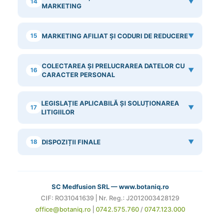
14
▼
MARKETING
15
MARKETING AFILIAT ȘI CODURI DE REDUCERE
▼
COLECTAREA ȘI PRELUCRAREA DATELOR CU
16
▼
CARACTER PERSONAL
LEGISLAȚIE APLICABILĂ ȘI SOLUȚIONAREA
17
▼
LITIGIILOR
18
DISPOZIȚII FINALE
▼
SC Medfusion SRL — www.botaniq.ro
CIF: RO31041639 | Nr. Reg.: J2012003428129
office@botaniq.ro
|
0742.575.760
/
0747.123.000