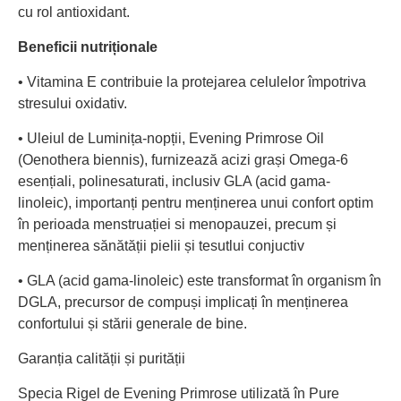
cu rol antioxidant.
Beneficii nutriționale
• Vitamina E contribuie la protejarea celulelor împotriva
stresului oxidativ.
• Uleiul de Luminița-nopții, Evening Primrose Oil
(Oenothera biennis), furnizează acizi grași Omega-6
esențiali, polinesaturati, inclusiv GLA (acid gama-
linoleic), importanți pentru menținerea unui confort optim
în perioada menstruației si menopauzei, precum și
menținerea sănătății pielii și tesutlui conjuctiv
• GLA (acid gama-linoleic) este transformat în organism în
DGLA, precursor de compuși implicați în menținerea
confortului și stării generale de bine.
Garanția calității și purității
Specia Rigel de Evening Primrose utilizată în Pure