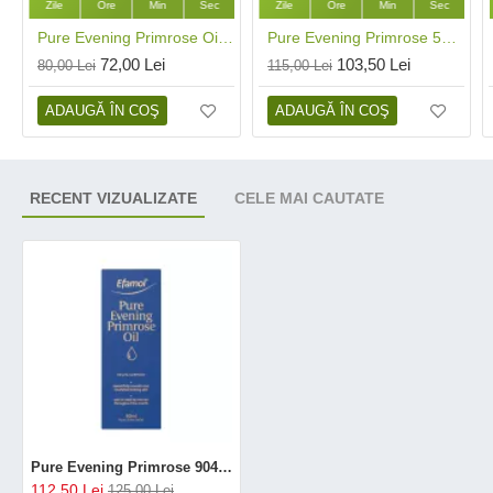
Zile
Ore
Min
Sec
Zile
Ore
Min
Sec
Pure Evening Primrose Oil 1000mg (30 capsule), Efamol®
Pure Evening Primrose 500 mg (90 capsule), Efamol®
72,00 Lei
103,50 Lei
80,00 Lei
115,00 Lei
ADAUGĂ ÎN COŞ
ADAUGĂ ÎN COŞ
RECENT VIZUALIZATE
CELE MAI CAUTATE
Pure Evening Primrose 904 mg picături (60 ml), Efamol®
112,50 Lei
125,00 Lei