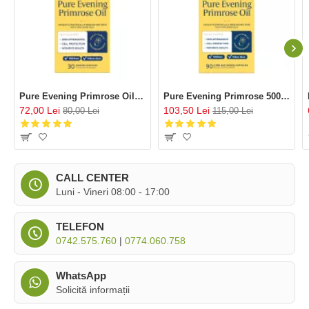
Pure Evening Primrose Oil 1000mg (30 capsule), Efamol®
Pure Evening Primrose 500 mg (90 capsule), Efamol®
72,00 Lei
103,50 Lei
80,00 Lei
115,00 Lei
CALL CENTER
Luni - Vineri 08:00 - 17:00
TELEFON
0742.575.760
|
0774.060.758
WhatsApp
Solicită informații