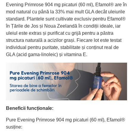
Evening Primrose 904 mg picaturi (60 ml), Efamol® are în
mod natural cu până la 33% mai mult GLA decât uleiurile
standard. Plantele sunt cultivate exclusiv pentru Efamol®
în Țările de Jos și Noua Zeelandă în condiții ideale, iar
uleiul este extras și purificat cu grijă pentru a păstra
structura naturală a acizilor grași. Fiecare lot este testat
individual pentru puritate, stabilitate și conținut real de
GLA (acid gama-linoleic) și vitamina E.
Beneficii funcționale:
Pure Evening Primrose 904 mg picaturi (60 ml), Efamol®
susține: