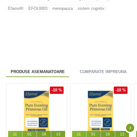
Efamol®
EFOL0003
menopauza
sistem cognitiv
PRODUSE ASEMANATOARE
CUMPARATE IMPREUNA
-10 %
-10 %
11
01
18
12
11
01
18
12