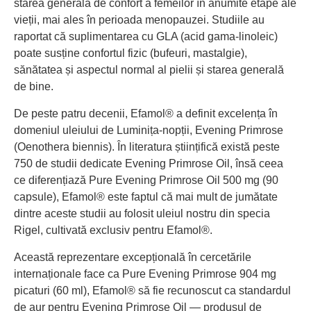
starea generală de confort a femeilor în anumite etape ale
vieții, mai ales în perioada menopauzei. Studiile au
raportat că suplimentarea cu GLA (acid gama-linoleic)
poate susține confortul fizic (bufeuri, mastalgie),
sănătatea și aspectul normal al pielii și starea generală
de bine.
De peste patru decenii, Efamol® a definit excelența în
domeniul uleiului de Luminița-nopții, Evening Primrose
(Oenothera biennis). În literatura științifică există peste
750 de studii dedicate Evening Primrose Oil, însă ceea
ce diferențiază Pure Evening Primrose Oil 500 mg (90
capsule), Efamol® este faptul că mai mult de jumătate
dintre aceste studii au folosit uleiul nostru din specia
Rigel, cultivată exclusiv pentru Efamol®.
Această reprezentare excepțională în cercetările
internaționale face ca Pure Evening Primrose 904 mg
picaturi (60 ml), Efamol® să fie recunoscut ca standardul
de aur pentru Evening Primrose Oil — produsul de