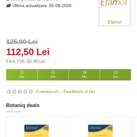
Ultima actualizare:
05-08-2026
Efamol
125,00 Lei
112,50 Lei
Fără TVA: 92,98 Lei
11
01
18
12
Zile
Ore
Min
Sec
0 review-uri
-
Feedback-ul tău
Botaniq deals