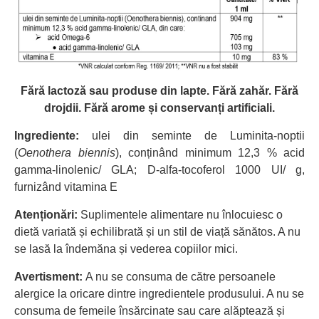
Fără lactoză sau produse din lapte. Fără zahăr. Fără
drojdii. Fără arome și conservanți artificiali.
Ingrediente:
ulei din seminte de Luminita-noptii
(
Oenothera biennis
), conținând minimum 12,3 % acid
gamma-linolenic/ GLA; D-alfa-tocoferol 1000 UI/ g,
furnizând vitamina E
Atenționări:
Suplimentele alimentare nu înlocuiesc o
dietă variată și echilibrată și un stil de viață sănătos. A nu
se lasă la îndemăna și vederea copiilor mici.
Avertisment:
A nu se consuma de către persoanele
alergice la oricare dintre ingredientele produsului. A nu se
consuma de femeile însărcinate sau care alăptează și