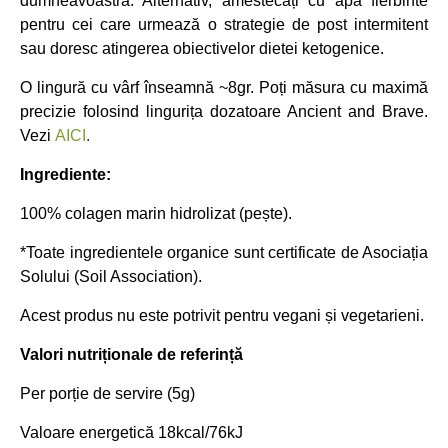
dumneavoastră. Alternativ, amestecați cu apă fierbinte
pentru cei care urmează o strategie de post intermitent
sau doresc atingerea obiectivelor dietei ketogenice.
O lingură cu vârf înseamnă ~8gr. Poți măsura cu maximă
precizie folosind lingurița dozatoare Ancient and Brave.
Vezi
AICI
.
Ingrediente:
100% colagen marin hidrolizat (pește).
*Toate ingredientele organice sunt certificate de Asociația
Solului (Soil Association).
Acest produs nu este potrivit pentru vegani și vegetarieni.
Valori nutriționale de referință
Per porție de servire (5g)
Valoare energetică 18kcal/76kJ