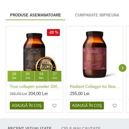
PRODUSE ASEMANATOARE
CUMPARATE IMPREUNA
-20 %
08
05
59
26
Zile
Ore
Min
Sec
True collagen powder 200 gr (40 portii), Ancient and Brave
Radiant Collagyn for Beauty Vegan 200 gr (25 portii), Ancient and Brave
204,00 Lei
255,00 Lei
255,00 Lei
ADAUGĂ ÎN COŞ
ADAUGĂ ÎN COŞ
RECENT VIZUALIZATE
CELE MAI CAUTATE