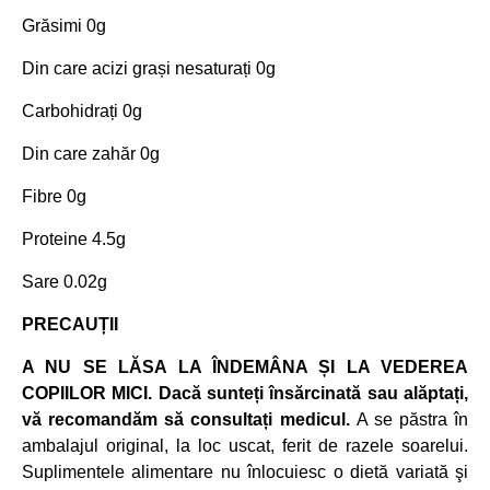
Grăsimi 0g
Din care acizi grași nesaturați 0g
Carbohidrați 0g
Din care zahăr 0g
Fibre 0g
Proteine 4.5g
Sare 0.02g
PRECAUȚII
A NU SE LĂSA LA ÎNDEMÂNA ȘI LA VEDEREA
COPIILOR MICI. Dacă sunteți însărcinată sau alăptați,
vă recomandăm să consultați medicul.
A se păstra în
ambalajul original, la loc uscat, ferit de razele soarelui.
Suplimentele alimentare nu înlocuiesc o dietă variată şi