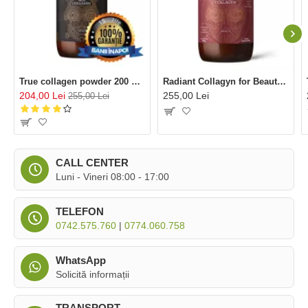
True collagen powder 200 gr (40 portii), Ancient and Brave
Radiant Collagyn for Beauty Vegan 200 gr (25 portii), Ancient and Brave
204,00 Lei
255,00 Lei
255,00 Lei
CALL CENTER
Luni - Vineri 08:00 - 17:00
TELEFON
0742.575.760
|
0774.060.758
WhatsApp
Solicită informații
TRANSPORT