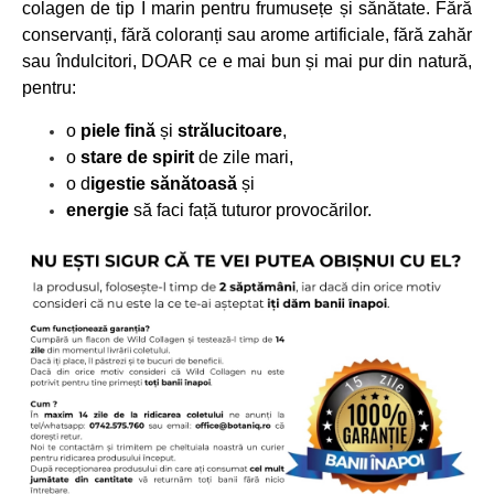
colagen de tip I marin pentru frumusețe și sănătate. Fără
conservanți, fără coloranți sau arome artificiale, fără zahăr
sau îndulcitori, DOAR ce e mai bun și mai pur din natură,
pentru:
o
piele fină
și
strălucitoare
,
o
stare de spirit
de zile mari,
o d
igestie sănătoasă
și
energie
să faci față tuturor provocărilor.