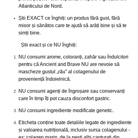
Atlanticului de Nord.
Știi EXACT ce înghiți: un produs fără gust, fără
misor și sănătos care te ajută să arăți bine și să te
simți bine.
Știi exact și ce NU înghiți:
NU consumi arome, coloranți, zahăr sau îndulcitori
pentru că Ancient and Brave NU are nevoie să
mascheze gustul „rău” al colagenului de
proveniență îndoielnică.
NU consumi agenți de îngroșare sau conservanți
care în timp îți pot cauza disconfort gastric.
NU consumi ingrediente modificate genetic.
Eticheta conține toate detaliile legate de ingrediente
și valoarea nutrițională, inclusiv sursa colagenului -
ex: colagen marin, de la pești albi capturați din