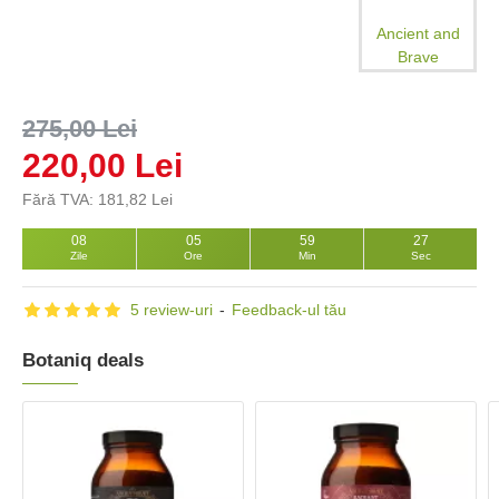
Ancient and
Brave
275,00 Lei
220,00 Lei
Fără TVA: 181,82 Lei
08
05
59
26
Zile
Ore
Min
Sec
5 review-uri
-
Feedback-ul tău
Botaniq deals