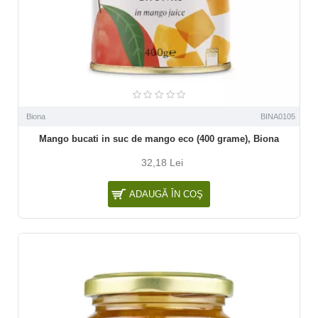
Biona
BINA0105
Mango bucati in suc de mango eco (400 grame), Biona
32,18 Lei
ADAUGĂ ÎN COŞ