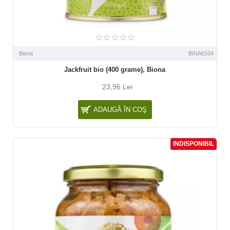
Biona
BINA0104
Jackfruit bio (400 grame), Biona
23,96 Lei
ADAUGĂ ÎN COŞ
INDISPONIBIL