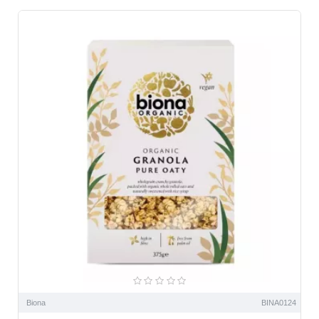
Biona
BINA0124