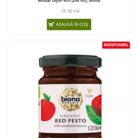
Mustar Dijon eco (200 ml), Biona
25,92 Lei
ADAUGĂ ÎN COŞ
INDISPONIBIL