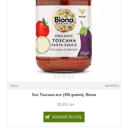
Biona
BINA0013
Sos Toscana eco (350 grame), Biona
26,65 Lei
ADAUGĂ ÎN COŞ