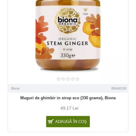
Biona
BINA0159
Muguri de ghimbir in sirop eco (330 grame), Biona
49,17 Lei
ADAUGĂ ÎN COŞ