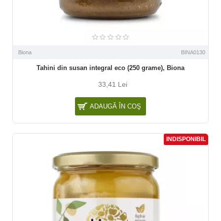
Biona
BINA0130
Tahini din susan integral eco (250 grame), Biona
33,41 Lei
ADAUGĂ ÎN COŞ
INDISPONIBIL