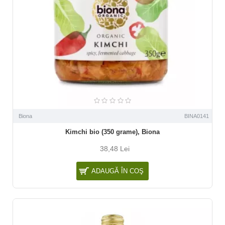
Biona
BINA0141
Kimchi bio (350 grame), Biona
38,48 Lei
ADAUGĂ ÎN COŞ