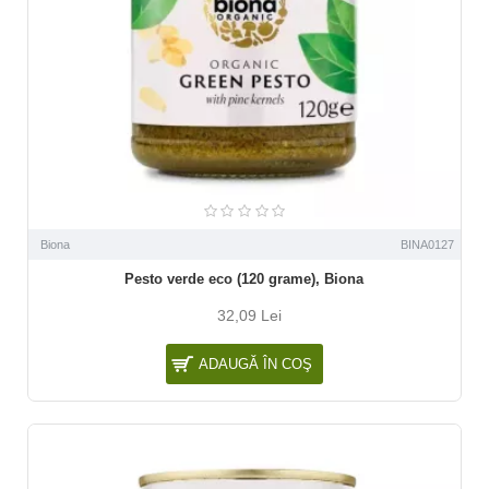
Biona
BINA0127
Pesto verde eco (120 grame), Biona
32,09 Lei
ADAUGĂ ÎN COŞ