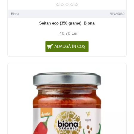
Biona
BINA0060
Seitan eco (350 grame), Biona
40,70 Lei
ADAUGĂ ÎN COŞ