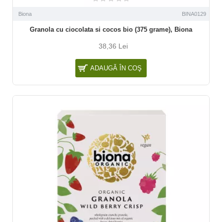
Biona
BINA0129
Granola cu ciocolata si cocos bio (375 grame), Biona
38,36 Lei
ADAUGĂ ÎN COŞ