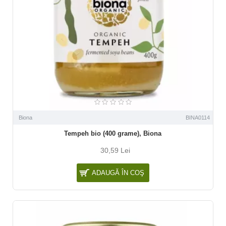
Biona
BINA0114
Tempeh bio (400 grame), Biona
30,59 Lei
ADAUGĂ ÎN COŞ