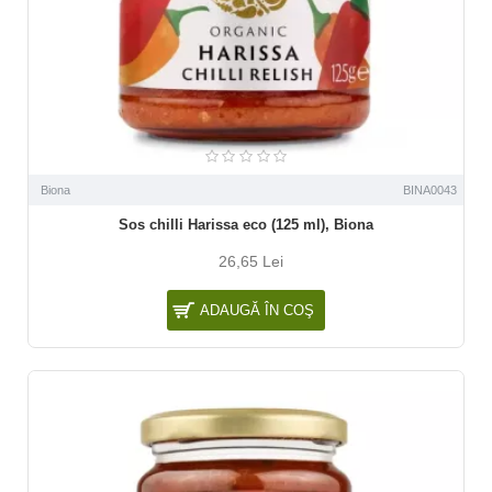
Biona
BINA0043
Sos chilli Harissa eco (125 ml), Biona
26,65 Lei
ADAUGĂ ÎN COŞ