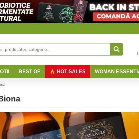
I
OTII
BEST OF
HOT SALES
WOMAN ESSENTI
ona
 Biona