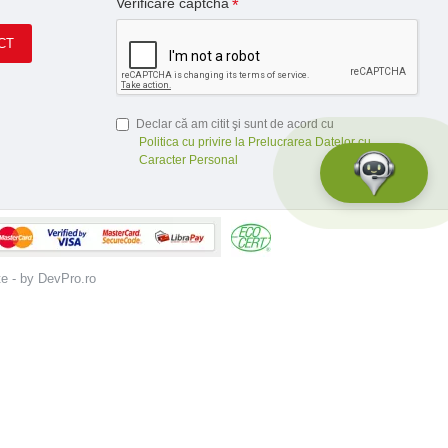
Verificare captcha
CT
Declar că am citit şi sunt de acord cu
Politica cu privire la Prelucrarea Datelor cu
Caracter Personal
te - by DevPro.ro