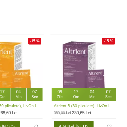
-15 %
-15 %
17
04
06
09
17
04
06
Ore
Min
Sec
Zile
Ore
Min
Sec
Altrient C (30 pliculete), LivOn Labs
Altrient B (30 pliculete), LivOn Labs
268,60 Lei
330,65 Lei
389,00 Lei
 ÎN COŞ
ADAUGĂ ÎN COŞ