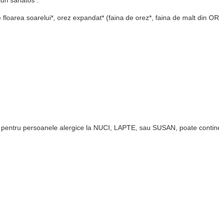
de floarea soarelui*, orez expandat* (faina de orez*, faina de malt din
it pentru persoanele alergice la NUCI, LAPTE, sau SUSAN, poate contine