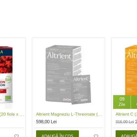
09
Zile
Circulatie si Eliminare (20 fiole x 10 ml), Dietaroma
Altrient Magneziu L-Threonate (30 plicuri), LivOn Labs
598,00 Lei
316,00 Lei
ADAUGĂ ÎN COŞ
ADAUGĂ