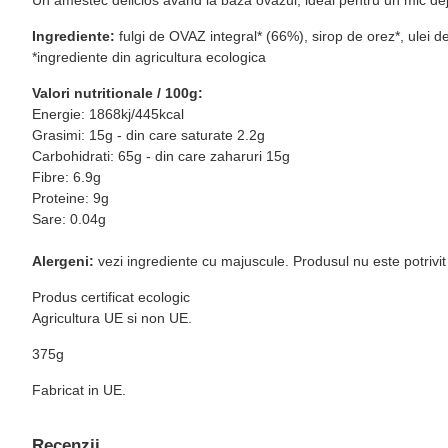
Ingrediente:
fulgi de OVAZ integral* (66%), sirop de orez*, ulei 
*ingrediente din agricultura ecologica
Valori nutritionale / 100g:
Energie: 1868kj/445kcal
Grasimi: 15g - din care saturate 2.2g
Carbohidrati: 65g - din care zaharuri 15g
Fibre: 6.9g
Proteine: 9g
Sare: 0.04g
Alergeni:
vezi ingrediente cu majuscule. Produsul nu este potriv
Produs certificat ecologic
Agricultura UE si non UE.
375g
Fabricat in UE.
Recenzii