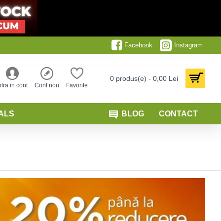
Facebook
Instagram
0 produs(e) - 0,00 Lei
ntra in cont
Cont nou
Favorite
ALS
BLOG
CONTACT