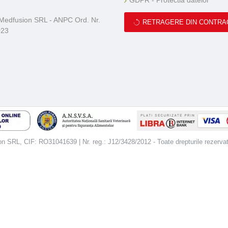
GDPR - Protectia datelor
 Medfusion SRL - ANPC Ord. Nr.
RETRAGERE DIN CONTRA
023
 SRL, CIF: RO31041639 | Nr. reg.: J12/3428/2012 - Toate drepturile rezerva