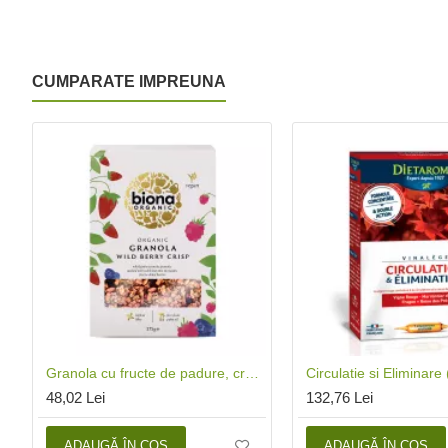
CUMPARATE IMPREUNA
Granola cu fructe de padure, crunchy, bio (375 grame), Biona
48,02 Lei
132,76 Lei
ADAUGĂ ÎN COŞ
ADAUGĂ ÎN COŞ