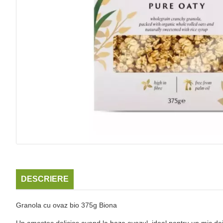
DESCRIERE
Granola cu ovaz bio 375g Biona
Un amestec delicios avand la baza ovazul, ideal pentru un mic de