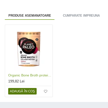
PRODUSE ASEMANATOARE
CUMPARATE IMPREUNA
Organic Bone Broth proteina de colagen organic din supa de oase 225 grame (25 portii), Planet Paleo
199,82 Lei
ADAUGĂ ÎN COŞ