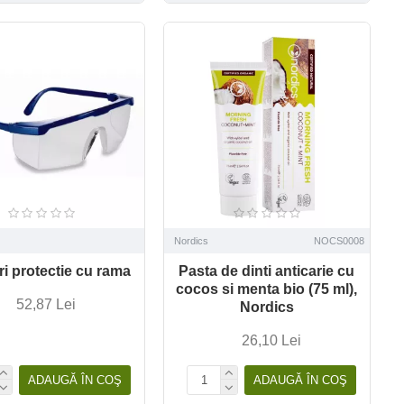
Nordics
NOCS0008
ri protectie cu rama
Pasta de dinti anticarie cu
cocos si menta bio (75 ml),
52,87 Lei
Nordics
26,10 Lei
ADAUGĂ ÎN COŞ
ADAUGĂ ÎN COŞ