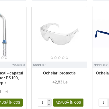
WAIK0008
NNNN0001
NNNN0002
cal - capatul
Ochelari protectie
Ochela
ker PS100,
42,83 Lei
rpik
1 Lei
AUGĂ ÎN COŞ
ADAUGĂ ÎN COŞ