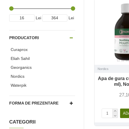
Lei
Lei
PRODUCATORI
Curaprox
Eliah Sahil
Georganics
Nordics
Nordics
Apa de gura c
ml), N
Waterpik
27,1
FORMA DE PREZENTARE
AD
CATEGORII