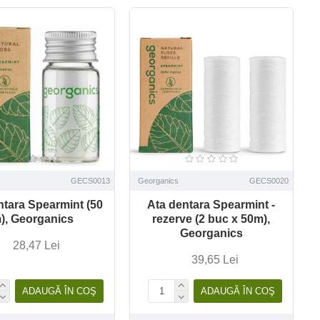
GECS0013
Georganics
GECS0020
ntara Spearmint (50
Ata dentara Spearmint -
), Georganics
rezerve (2 buc x 50m),
Georganics
28,47 Lei
39,65 Lei
ADAUGĂ ÎN COŞ
ADAUGĂ ÎN COŞ