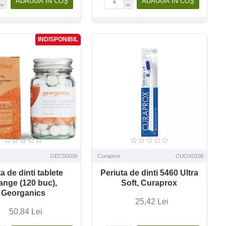
ADAUGĂ ÎN COŞ
ADAUGĂ ÎN COŞ
INDISPONIBIL
GECS0006
Curaprox
CUOX0106
a de dinti tablete
Periuta de dinti 5460 Ultra
ange (120 buc),
Soft, Curaprox
Georganics
25,42 Lei
50,84 Lei