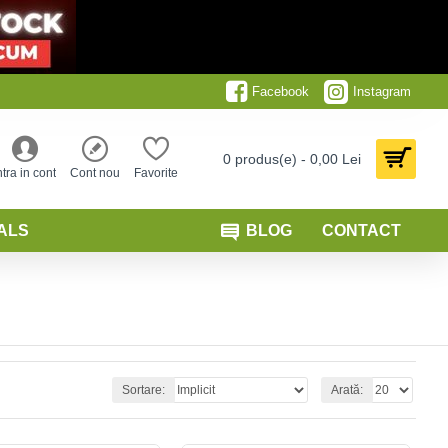
Facebook
Instagram
0 produs(e) - 0,00 Lei
ntra in cont
Cont nou
Favorite
ALS
BLOG
CONTACT
Sortare:
Arată: