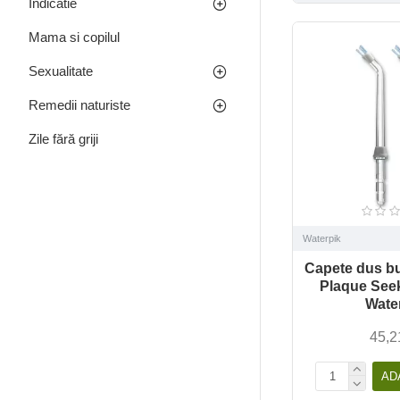
Indicatie
Mama si copilul
Sexualitate
Remedii naturiste
Zile fără griji
Waterpik
Capete dus bu
Plaque See
Wate
45,2
AD