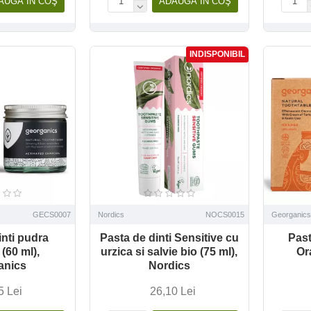
AUGĂ ÎN COŞ
ADAUGĂ ÎN COŞ
INDISPONIBIL
GECS0007
Nordics
NOCS0015
Georganics
inti pudra
Pasta de dinti Sensitive cu
Past
(60 ml),
urzica si salvie bio (75 ml),
Or
anics
Nordics
5 Lei
26,10 Lei