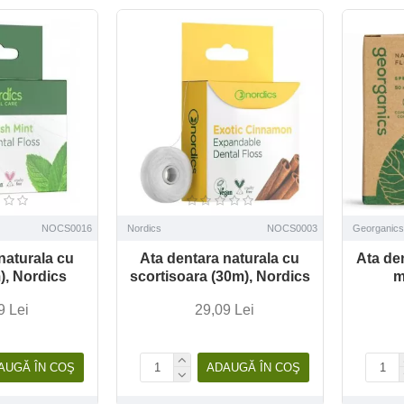
NOCS0016
Nordics
NOCS0003
Georganics
naturala cu
Ata dentara naturala cu
Ata de
), Nordics
scortisoara (30m), Nordics
m
9 Lei
29,09 Lei
AUGĂ ÎN COŞ
ADAUGĂ ÎN COŞ