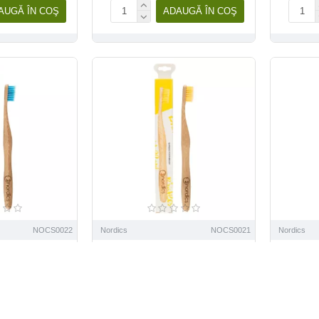
AUGĂ ÎN COŞ
ADAUGĂ ÎN COŞ
NOCS0022
Nordics
NOCS0021
Nordics
ti din bambus
Periuta de dinti din bambus
Periuta
i, albastra,
pentru adulti, galbena,
pentru 
ics
Nordics
7 Lei
20,07 Lei