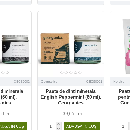
GECS0002
Georganics
GECS0001
Nordics
ti minerala
Pasta de dinti minerala
Pasta
(60 ml),
English Peppermint (60 ml),
pentr
anics
Georganics
Gum 
5 Lei
39,65 Lei
AUGĂ ÎN COŞ
ADAUGĂ ÎN COŞ