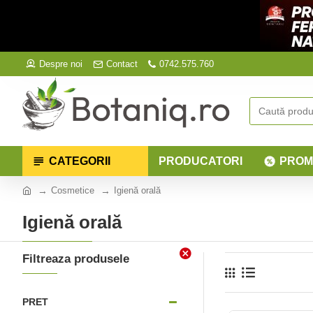
Despre noi
Contact
0742.575.760
CATEGORII
PRODUCATORI
PROM
Cosmetice
Igienă orală
Igienă orală
Filtreaza produsele
PRET