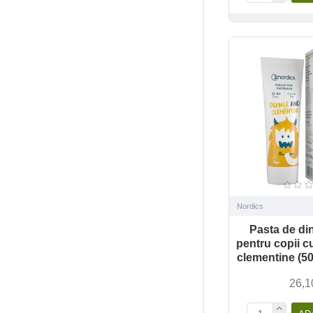
Nordics
Pasta de din
pentru copii c
clementine (50
26,1