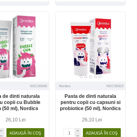
NOCS0006
Nordics
NOCS0023
 de dinti naturala
Pasta de dinti naturala
u copii cu Bubble
pentru copii cu capsuni si
(50 ml), Nordics
probiotice (50 ml), Nordics
26,10 Lei
26,10 Lei
ADAUGĂ ÎN COŞ
ADAUGĂ ÎN COŞ