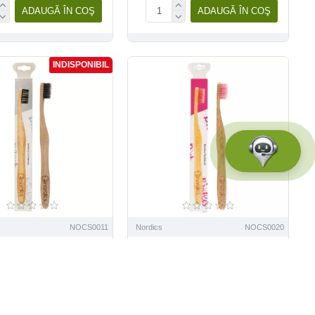
ADAUGĂ ÎN COŞ
ADAUGĂ ÎN COŞ
INDISPONIBIL
NOCS0011
Nordics
NOCS0020
 de dinti din bambus
Periuta de dinti din bambus
adulti, gri, Nordics
pentru adulti, roz, Nordics
20,07 Lei
20,07 Lei