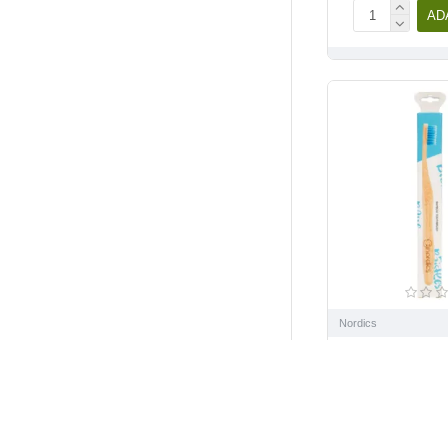
AD
Nordics
Periuta de din
pentru adult
Nord
20,0