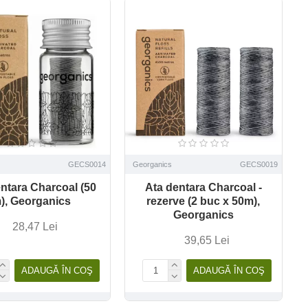
GECS0014
Georganics
GECS0019
ntara Charcoal (50
Ata dentara Charcoal -
), Georganics
rezerve (2 buc x 50m),
Georganics
28,47 Lei
39,65 Lei
ADAUGĂ ÎN COŞ
ADAUGĂ ÎN COŞ