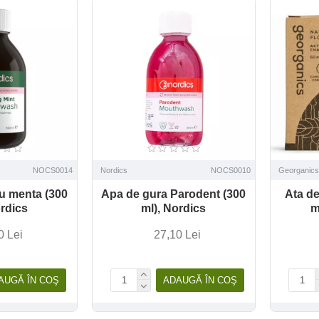
NOCS0014
Nordics
NOCS0010
Georganics
u menta (300
Apa de gura Parodent (300
Ata de
ordics
ml), Nordics
m
0 Lei
27,10 Lei
AUGĂ ÎN COŞ
ADAUGĂ ÎN COŞ