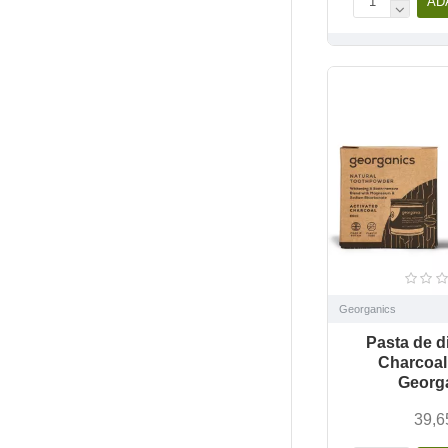
AD
Georganics
Pasta de d
Charcoal 
Georg
39,6