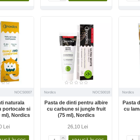
NOCS0007
Nordics
NOCS0018
Nordics
ti naturala
Pasta de dinti pentru albire
Pasta d
u portocale si
cu carbune si jungle fruit
cu lam
 ml), Nordics
(75 ml), Nordics
0 Lei
26,10 Lei