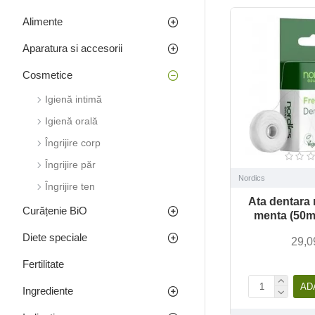
Alimente
Aparatura si accesorii
Cosmetice
Igienă intimă
Igienă orală
Îngrijire corp
Îngrijire păr
Nordics
Îngrijire ten
Ata dentara 
Curățenie BiO
menta (50m
Diete speciale
29,0
Fertilitate
AD
Ingrediente