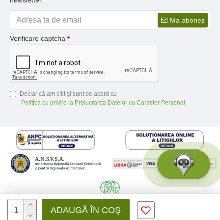
newsletter.
Ma abonez
Verificare captcha
Declar că am citit şi sunt de acord cu
Politica cu privire la Prelucrarea Datelor cu Caracter Personal
© 2026 Medfusion SRL, CIF: RO31041639 | Nr. reg.: J12/3428/2012 -
ADAUGĂ ÎN COŞ
Toate drepturile rezervate - by DevPro.ro