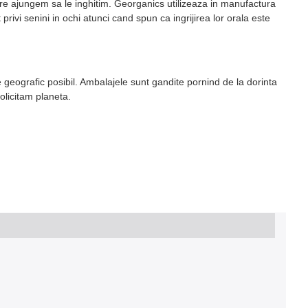
care ajungem sa le inghitim. Georganics utilizeaza in manufactura
ivi senini in ochi atunci cand spun ca ingrijirea lor orala este
 geografic posibil. Ambalajele sunt gandite pornind de la dorinta
olicitam planeta.