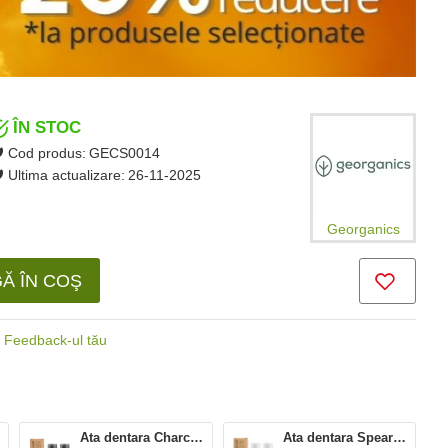
ÎN STOC
Cod produs:
GECS0014
Ultima actualizare:
26-11-2025
Georganics
Ă ÎN COŞ
Feedback-ul tău
Ata dentara Charcoal - rezerve (2 buc x 50m), Georganics
Ata dentara Spearmint - rezerve (2 buc x 50m), Georganics