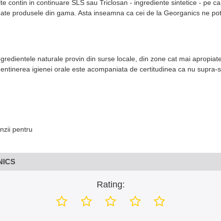
lte contin in continuare SLS sau Triclosan - ingrediente sintetice - pe 
oate produsele din gama. Asta inseamna ca cei de la Georganics ne pot pr
ngredientele naturale provin din surse locale, din zone cat mai apropiate
mentinerea igienei orale este acompaniata de certitudinea ca nu supra-s
nzii pentru
NICS
Rating: