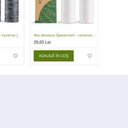
Ata dentara Charcoal - rezerve (2 buc x 50m), Georganics
Ata dentara Spearmint - rezerve (2 buc x 50m), Georganics
39,65 Lei
ADAUGĂ ÎN COŞ