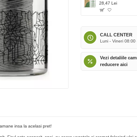
28,47 Lei
CALL CENTER
Luni - Vineri 08:00
Vezi detaliile cam
reducere aici
mane insa la acelasi pret!
. Firul este acoperit, apoi, cu ceara vegetala si aromat folosind ulei 