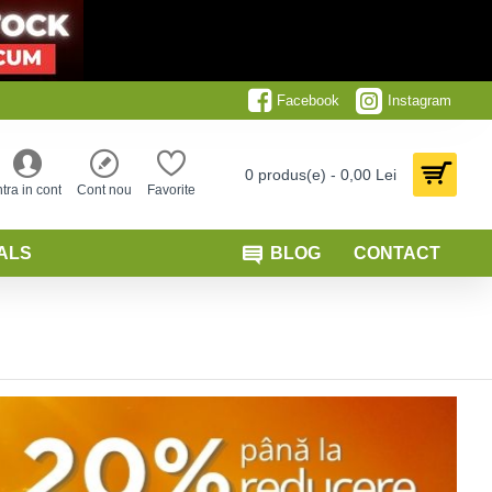
Facebook
Instagram
0 produs(e) - 0,00 Lei
ntra in cont
Cont nou
Favorite
ALS
BLOG
CONTACT