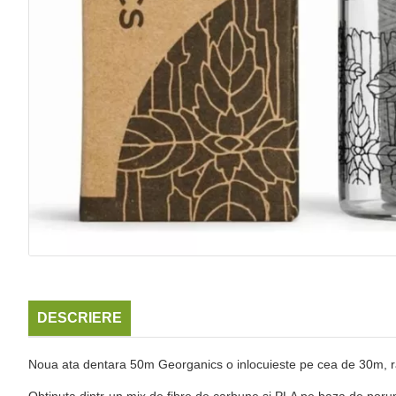
DESCRIERE
Noua ata dentara 50m Georganics o inlocuieste pe cea de 30m, ra
Obtinuta dintr-un mix de fibre de carbune si PLA pe baza de porumb