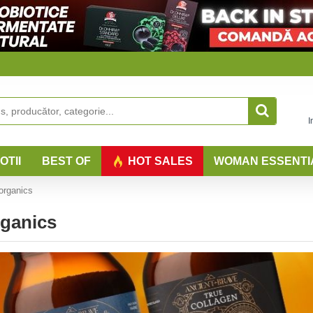
I
OTII
BEST OF
HOT SALES
WOMAN ESSENTI
organics
rganics