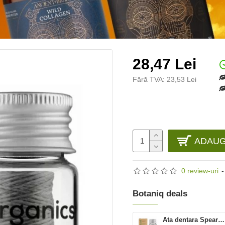
28,47 Lei
Fără TVA: 23,53 Lei
ADAUG
0 review-uri
-
Botaniq deals
Ata dentara Spearmint (50 m), Georganics