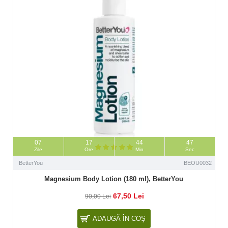
07
17
44
46
Zile
Ore
Min
Sec
BetterYou
BEOU0032
Magnesium Body Lotion (180 ml), BetterYou
67,50 Lei
90,00 Lei
ADAUGĂ ÎN COŞ