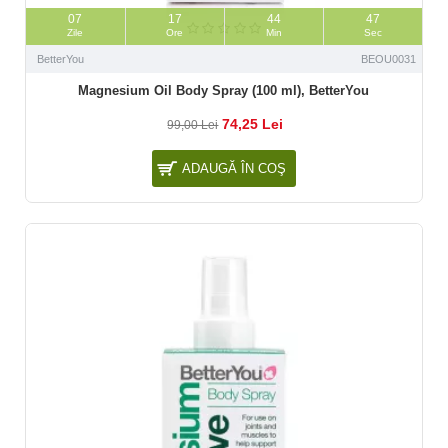
07
17
44
46
Zile
Ore
Min
Sec
BetterYou
BEOU0031
Magnesium Oil Body Spray (100 ml), BetterYou
74,25 Lei
99,00 Lei
ADAUGĂ ÎN COŞ