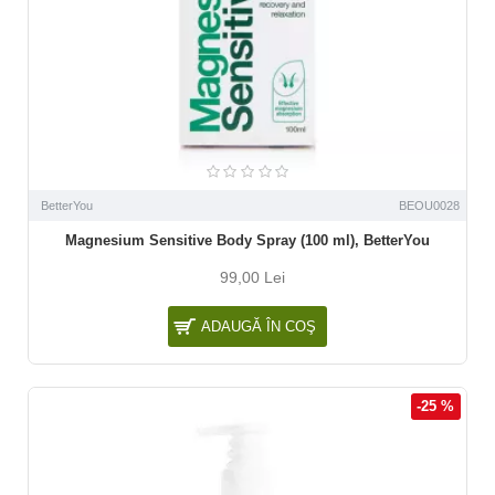
BetterYou
BEOU0028
Magnesium Sensitive Body Spray (100 ml), BetterYou
99,00 Lei
ADAUGĂ ÎN COŞ
-25 %