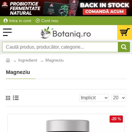
Intra in cont
Cont nou
Ingredient
Magneziu
Magneziu
-20 %