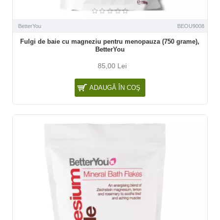
BetterYou
BEOU9008
Fulgi de baie cu magneziu pentru menopauza (750 grame),
BetterYou
85,00 Lei
ADAUGĂ ÎN COŞ