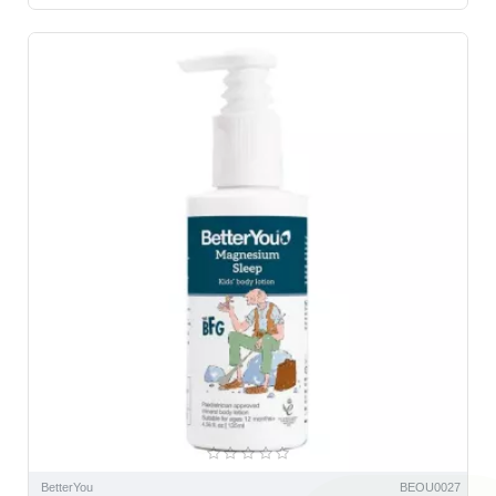
BetterYou
BEOU0027