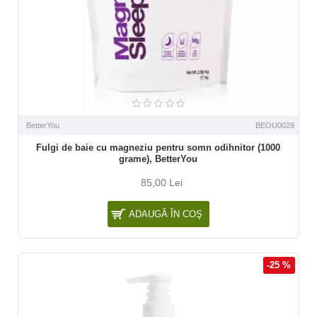
BetterYou
BEOU0029
Fulgi de baie cu magneziu pentru somn odihnitor (1000
grame), BetterYou
85,00 Lei
ADAUGĂ ÎN COŞ
-25 %