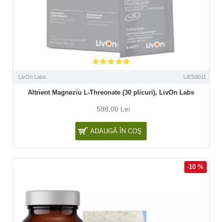
LivOn Labs
LIES0011
Altrient Magneziu L-Threonate (30 plicuri), LivOn Labs
598,00 Lei
ADAUGĂ ÎN COŞ
-10 %