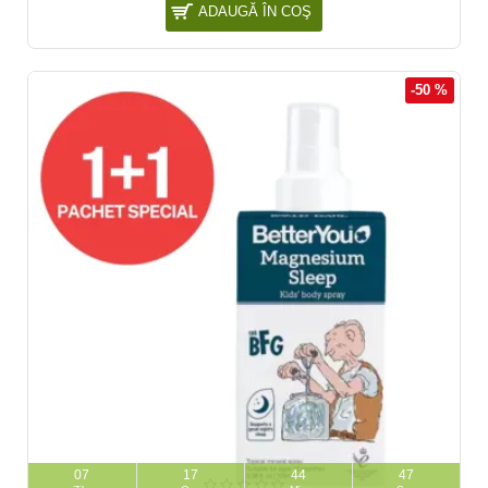
ADAUGĂ ÎN COŞ
-50 %
NOU
07
17
44
46