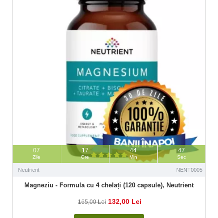
07
17
44
46
Zile
Ore
Min
Sec
Neutrient
NENT0005
Magneziu - Formula cu 4 chelați (120 capsule), Neutrient
132,00 Lei
165,00 Lei