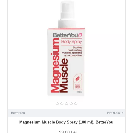
BetterYou
BEOU0014
Magnesium Muscle Body Spray (100 ml), BetterYou
99,00 Lei