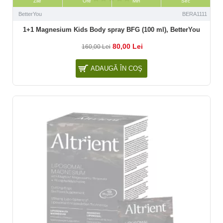
Zile
Ore
Min
Sec
BetterYou
BERA1111
1+1 Magnesium Kids Body spray BFG (100 ml), BetterYou
80,00 Lei
160,00 Lei
ADAUGĂ ÎN COŞ