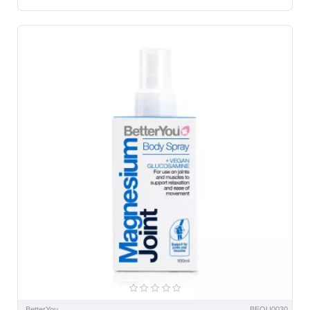
BetterYou
BEOU0030