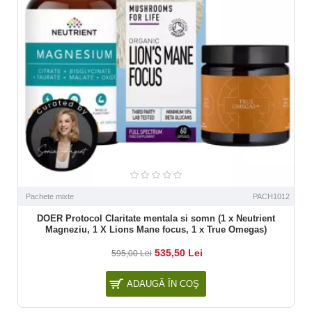
Pachete mixte
PACH1012
DOER Protocol Claritate mentala si somn (1 x Neutrient
Magneziu, 1 X Lions Mane focus, 1 x True Omegas)
535,50 Lei
595,00 Lei
ADAUGĂ ÎN COŞ