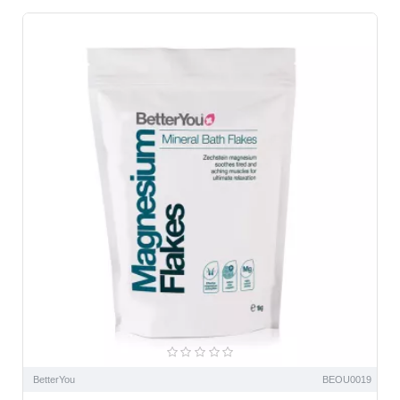
BetterYou
BEOU0019