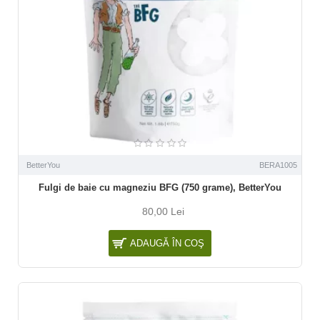
BetterYou
BERA1005
Fulgi de baie cu magneziu BFG (750 grame), BetterYou
80,00 Lei
ADAUGĂ ÎN COŞ