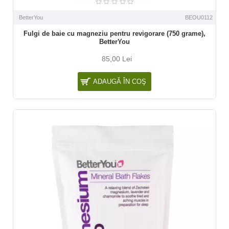
BetterYou
BEOU0112
Fulgi de baie cu magneziu pentru revigorare (750 grame),
BetterYou
85,00 Lei
ADAUGĂ ÎN COŞ