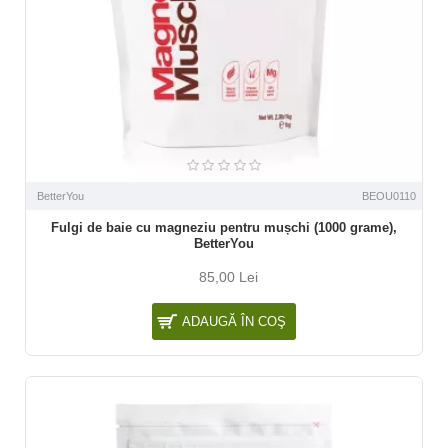
BetterYou
BEOU0110
Fulgi de baie cu magneziu pentru mușchi (1000 grame),
BetterYou
85,00 Lei
ADAUGĂ ÎN COŞ