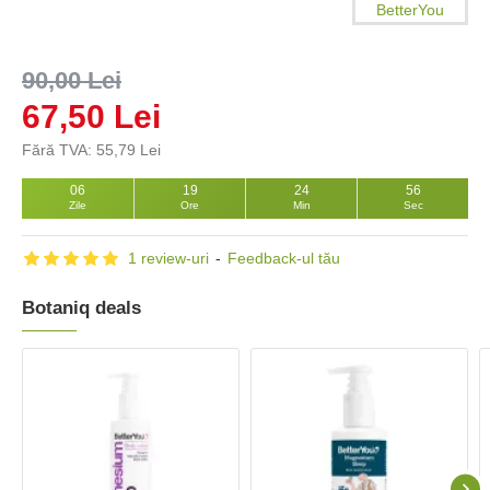
BetterYou
90,00 Lei
67,50 Lei
Fără TVA: 55,79 Lei
06
19
24
55
Zile
Ore
Min
Sec
1 review-uri
-
Feedback-ul tău
Botaniq deals