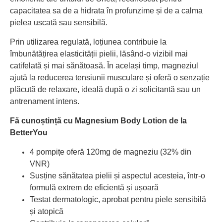
capacitatea sa de a hidrata în profunzime și de a calma
pielea uscată sau sensibilă.
Prin utilizarea regulată, loțiunea contribuie la
îmbunătățirea elasticității pielii, lăsând-o vizibil mai
catifelată și mai sănătoasă. În același timp, magneziul
ajută la reducerea tensiunii musculare și oferă o senzație
plăcută de relaxare, ideală după o zi solicitantă sau un
antrenament intens.
Fă cunoștință cu Magnesium Body Lotion de la
BetterYou
4 pompițe oferă 120mg de magneziu (32% din
VNR)
Susține sănătatea pielii și aspectul acesteia, într-o
formulă extrem de eficientă și ușoară
Testat dermatologic, aprobat pentru piele sensibilă
și atopică