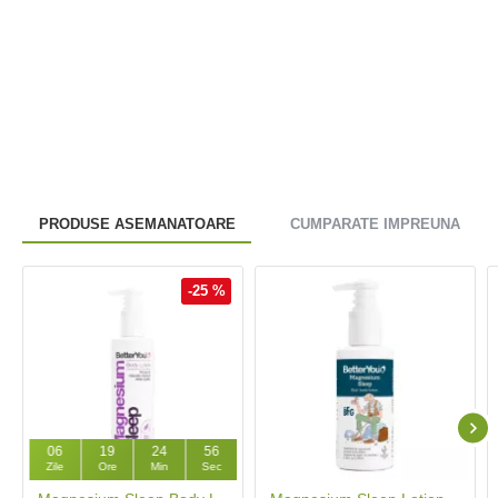
PRODUSE ASEMANATOARE
CUMPARATE IMPREUNA
-25 %
06
19
24
55
Zile
Ore
Min
Sec