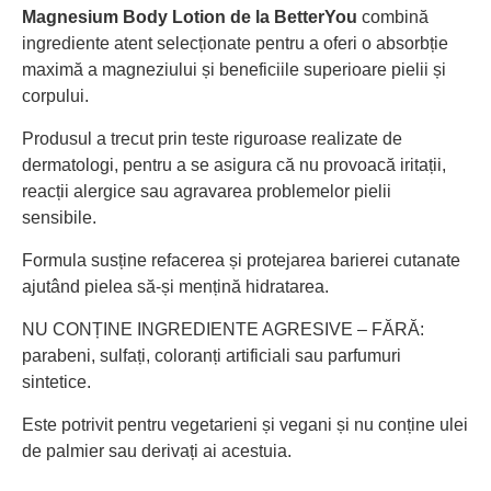
Magnesium Body Lotion de la BetterYou
combină
ingrediente atent selecționate pentru a oferi o absorbție
maximă a magneziului și beneficiile superioare pielii și
corpului.
Produsul a trecut prin teste riguroase realizate de
dermatologi, pentru a se asigura că nu provoacă iritații,
reacții alergice sau agravarea problemelor pielii
sensibile.
Formula susține refacerea și protejarea barierei cutanate
ajutând pielea să-și mențină hidratarea.
NU CONȚINE INGREDIENTE AGRESIVE – FĂRĂ:
parabeni, sulfați, coloranți artificiali sau parfumuri
sintetice.
Este potrivit pentru vegetarieni și vegani și nu conține ulei
de palmier sau derivați ai acestuia.