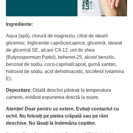
Ingrediente:
Aqua (apă), clorură de magneziu, citrat de stearil
glicerinic, trigliceride caprilice/caprice, glicerină, stearat
de glicerină SE, alcani C9-12, unt de shea
(Butyrospermum Parkii), behenet-25, alcool benzilic,
benzoat de sodiu, coco-caprilat/caprat, gumă xantan,
hidroxid de sodiu, acid dehidroacetic, tocoferol (vitamina
E).
Depozitare
: Odată deschis păstrați la temperatura
camerei, evitând expunerea directă la soare.
Atenție! Doar pentru uz extern. Evitați contactul cu
ochii. Nu folosiți pe pielea crăpată sau pe răni
deschise. Nu lăsați la îndemâna copiilor.