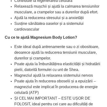
Contribuie la regenerarea celulară
Relaxează mușchii și ajută la calmarea tensiunilor
musculare, a crampelor sau a durerilor după efort.
Ajută la reducerea stresului și a anxietății
Susține sănătatea oaselor și a sistemului
cardiovascular
Cu ce te ajută Magnesium Body Lotion?
Este ideal după antrenamente sau o zi obositoare,
deoarece ajută la reducerea tensiunii musculare,
durerilor și crampelor.
Poate ajuta la îmbunătățirea elasticității și hidratării
pielii, datorită formulei cu unt de Shea.
Magneziul ajută la relaxarea sistemului nervos
Poate ajuta în reducerea oboselii și a epuizării –
magneziul este implicat în producerea de energie
celulară (ATP)
ȘI CEL MAI IMPORTANT – ESTE UȘOR DE
FOLOSIT, ideal pentru cei care au dificultăți de