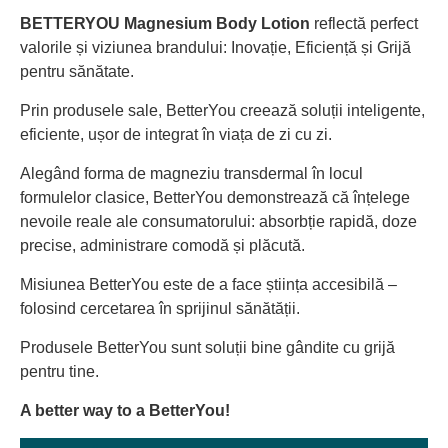
BETTERYOU Magnesium Body Lotion
reflectă perfect
valorile și viziunea brandului: Inovație, Eficiență și Grijă
pentru sănătate.
Prin produsele sale, BetterYou creează soluții inteligente,
eficiente, ușor de integrat în viața de zi cu zi.
Alegând forma de magneziu transdermal în locul
formulelor clasice, BetterYou demonstrează că înțelege
nevoile reale ale consumatorului: absorbție rapidă, doze
precise, administrare comodă și plăcută.
Misiunea BetterYou este de a face știința accesibilă –
folosind cercetarea în sprijinul sănătății.
Produsele BetterYou sunt soluții bine gândite cu grijă
pentru tine.
A better way to a BetterYou!