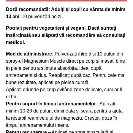
Doză recomandată:
Adulți și copii cu vârsta de minim
13 ani
: 10 pulverizări pe zi.
Potrivit pentru vegetarieni și vegani. Dacă sunteți
însărcinată sau alăptați vă recomandăm să consultați
medicul.
Mod de administrare:
Pulverizați între 5 și 10 pufuri din
spray-ul Magnesium Muscle direct pe corp și masați bine
în piele pentru a stimula absorbția. Ideal după
antrenament și duș. Reaplicați după caz. Pentru cele mai
bune rezultate, aplicați pe pielea curată.
Aplicați oriunde pe corp evitând zone delicate, cum ar fi
ochii.
Pentru suport în timpul antrenamentelor
- Aplicați
minim 10-20 de pufuri, dimineața și seara pentru a ajuta
la restabilirea nivelului de magneziu. Creșteți doza în
timpul antrenamentului intens.
Pentru recuperare
– Aplicați pe zona musculară și