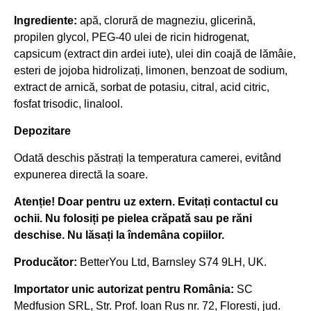
Ingrediente:
apă, clorură de magneziu, glicerină,
propilen glycol, PEG-40 ulei de ricin hidrogenat,
capsicum (extract din ardei iute), ulei din coajă de lămâie,
esteri de jojoba hidrolizați, limonen, benzoat de sodium,
extract de arnică, sorbat de potasiu, citral, acid citric,
fosfat trisodic, linalool.
Depozitare
Odată deschis păstrați la temperatura camerei, evitând
expunerea directă la soare.
Atenție! Doar pentru uz extern. Evitați contactul cu
ochii. Nu folosiți pe pielea crăpată sau pe răni
deschise. Nu lăsați la îndemâna copiilor.
Producător:
BetterYou Ltd, Barnsley S74 9LH, UK.
Importator unic autorizat pentru România:
SC
Medfusion SRL, Str. Prof. Ioan Rus nr. 72, Floresti, jud.