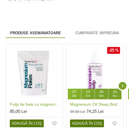
PRODUSE ASEMANATOARE
CUMPARATE IMPREUNA
-25 %
07
10
48
19
Zile
Ore
Min
Sec
Fulgi de baie cu magneziu (1000 grame), BetterYou
Magnesium Oil Sleep Body Spray (100 ml), BetterYou
85,00 Lei
74,25 Lei
99,00 Lei
ADAUGĂ ÎN COŞ
ADAUGĂ ÎN COŞ