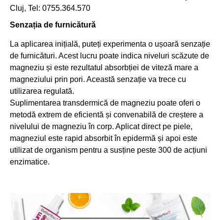
Cluj, Tel: 0755.364.570
Senzația de furnicătură
La aplicarea inițială, puteți experimenta o ușoară senzație
de furnicături. Acest lucru poate indica niveluri scăzute de
magneziu și este rezultatul absorbției de viteză mare a
magneziului prin pori. Această senzație va trece cu
utilizarea regulată.
Suplimentarea transdermică de magneziu poate oferi o
metodă extrem de eficientă și convenabilă de creștere a
nivelului de magneziu în corp. Aplicat direct pe piele,
magneziul este rapid absorbit în epidermă și apoi este
utilizat de organism pentru a susține peste 300 de acțiuni
enzimatice.