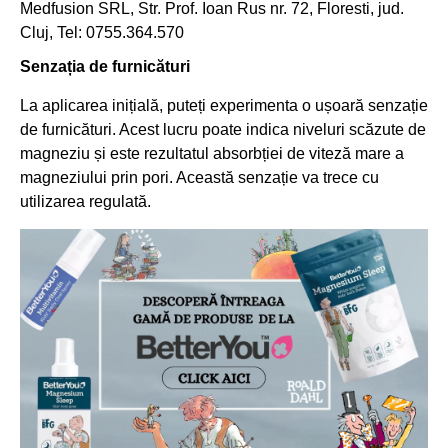
Medfusion SRL, Str. Prof. Ioan Rus nr. 72, Floresti, jud.
Cluj, Tel: 0755.364.570
Senzația de furnicături
La aplicarea inițială, puteți experimenta o ușoară senzație
de furnicături. Acest lucru poate indica niveluri scăzute de
magneziu și este rezultatul absorbției de viteză mare a
magneziului prin pori. Această senzație va trece cu
utilizarea regulată.