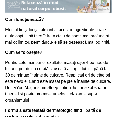
Cum funcționează?
Efectul liniștitor și calmant al acestor ingrediente poate
ajuta copilul să intre într-un ciclu de somn mai profund și
mai odihnitor, permițându-le să se trezească mai odihniți.
Cum se folosește?
Pentru cele mai bune rezultate, masați ușor 4 pompe de
loțiune pe pielea curată și uscată a copilului, cu până la
30 de minute înainte de culcare. Reaplicați ori de câte ori
este nevoie. Când este masat pe piele înainte de culcare,
BetterYou Magnesium Sleep Lotion Junior se absoarbe
imediat și poate promova un efect relaxant asupra
organismului.
Formula este testată dermatologic fiind lipsită de
parfum și coloranți sintetici.