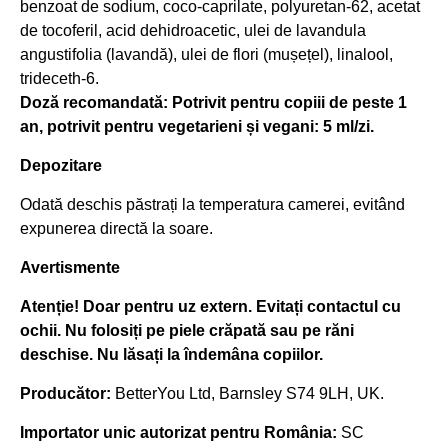
benzoat de sodium, coco-caprilate, polyuretan-62, acetat
de tocoferil, acid dehidroacetic, ulei de lavandula
angustifolia (lavandă), ulei de flori (mușețel), linalool,
trideceth-6.
Doză recomandată: Potrivit pentru copiii de peste 1
an, potrivit pentru vegetarieni și vegani: 5 ml/zi.
Depozitare
Odată deschis păstrați la temperatura camerei, evitând
expunerea directă la soare.
Avertismente
Atenție! Doar pentru uz extern. Evitați contactul cu
ochii. Nu folosiți pe piele crăpată sau pe răni
deschise. Nu lăsați la îndemâna copiilor.
Producător:
BetterYou Ltd, Barnsley S74 9LH, UK.
Importator unic autorizat pentru România:
SC