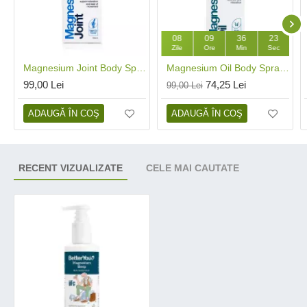
08
09
36
23
Zile
Ore
Min
Sec
Magnesium Joint Body Spray (100 ml), BetterYou
Magnesium Oil Body Spray (100 ml), BetterYou
99,00 Lei
74,25 Lei
99,00 Lei
ADAUGĂ ÎN COŞ
ADAUGĂ ÎN COŞ
RECENT VIZUALIZATE
CELE MAI CAUTATE