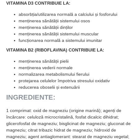
VITAMINA D3 CONTRIBUIE LA:
absorbția/utilizarea normală a calciului și fosforului
menținerea sănătății sistemului osos
menținerea sănătății dinților
menținerea sănătății sistemului muscular
funcționarea normală a sistemului imunitar
VITAMINA B2 (RIBOFLAVINA) CONTRIBUIE LA:
menținerea sănătății pielii
menținerea vederii normale
normalizarea metabolismului fierului
protejarea celulelor împotriva stresului oxidativ
reducerea oboselii și extenuării
INGREDIENTE:
1 comprimat: oxid de magneziu (origine marină); agenți de
încărcare: celuloză microcristalină, fosfat dicalcic dihidrat;
glicerofosfat de magneziu; bisglicinat de magneziu; gluconat de
magneziu; citrat tribazic hidrat de magneziu; hidroxid de
magneziu; agent antiaglomerant: stearat de magneziu vegetal;