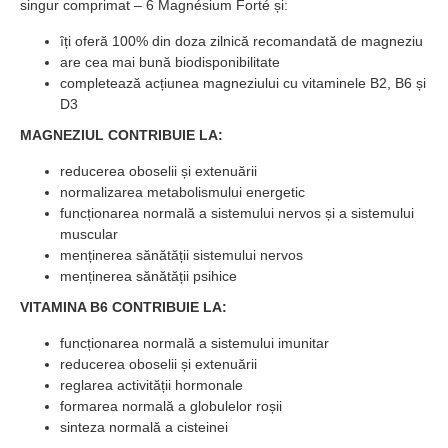
singur comprimat – 6 Magnésium Forté și:
îți oferă 100% din doza zilnică recomandată de magneziu
are cea mai bună biodisponibilitate
completează acțiunea magneziului cu vitaminele B2, B6 și
D3
MAGNEZIUL CONTRIBUIE LA:
reducerea oboselii și extenuării
normalizarea metabolismului energetic
funcționarea normală a sistemului nervos și a sistemului
muscular
menținerea sănătății sistemului nervos
menținerea sănătății psihice
VITAMINA B6 CONTRIBUIE LA:
funcționarea normală a sistemului imunitar
reducerea oboselii și extenuării
reglarea activității hormonale
formarea normală a globulelor roșii
sinteza normală a cisteinei