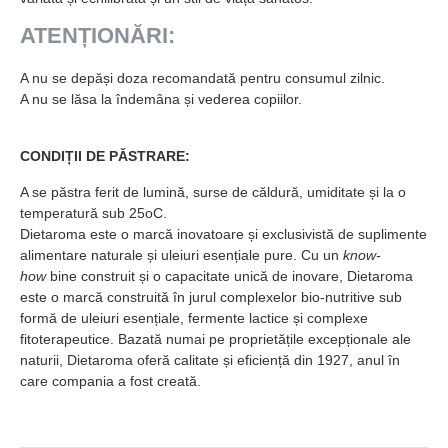
ATENȚIONĂRI:
A nu se depăși doza recomandată pentru consumul zilnic.
A nu se lăsa la îndemâna și vederea copiilor.
CONDIȚII DE PĂSTRARE:
A se păstra ferit de lumină, surse de căldură, umiditate și la o
temperatură sub 25oC.
Dietaroma este o marcă inovatoare și exclusivistă de suplimente
alimentare naturale și uleiuri esențiale pure. Cu un
know-
how
bine construit și o capacitate unică de inovare, Dietaroma
este o marcă construită în jurul complexelor bio-nutritive sub
formă de uleiuri esențiale, fermente lactice și complexe
fitoterapeutice. Bazată numai pe proprietățile excepționale ale
naturii, Dietaroma oferă calitate și eficiență din 1927, anul în
care compania a fost creată.