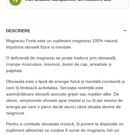
DESCRIERE
Magneziu Forte este un supliment magneziu 100% natural
impotriva oboselii fizice si mentale.
O deficiență de magneziu se poate traduce prin oboseală,
crampe musculare, insomnii, dureri de cap, anxietate și
palpitații.
Oboseala este o lipsă de energie fizică și mentală constantă și
care îți limitează activitatea. Senzația resimțită este
asemănătoare oboselii asociate gripei sau nopților albe. De
obicei, simptomele oboselii apar treptat și nu îți dai seama de
energia pe care o pierzi decât atunci când situația devine de
neignorat.
Pentru a combate oboseala cronică, îți punem la dispoziție un
supliment alimentar ce conține 6 surse de magneziu într-un