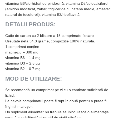
vitamina B6/clorhidrat de piridoxină; vitamina D3/colecalciferol
(amidon modificat, zahăr, trigliceride cu catenă medie, amestec
natural de tocoferoli); vitamina B2/riboflavină.
DETALII PRODUS:
Cutie de carton cu 2 blistere a 15 comprimate fiecare
Greutate netă 34.8 grame, compoziție 100% naturală.
1 comprimat conține:
magneziu – 300 mg
vitamina B6 – 1.4 mg
vitamina D3 – 2,5 μg
vitamina B2 – 0.7 mg.
MOD DE UTILIZARE:
Se recomandă un comprimat pe zi cu o cantitate suficientă de
lichid.
La nevoie comprimatul poate fi rupt în două pentru a putea fi
înghițit mai ușor.
Un supliment alimentar nu trebuie să înlocuiască o alimentație
variată și echilibrată și un stil de viață sănătos.