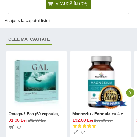
ADAUGĂ ÎN COŞ
Ai ajuns la capatul listei!
CELE MAI CAUTATE
Omega-3 Eco (60 capsule), GAL
Magneziu - Formula cu 4 chelați (120 capsule), Neutrient
91,80 Lei
132,00 Lei
102,00 Lei
165,00 Lei