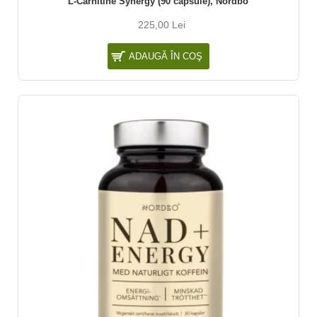
L-Carnitine Synergy (90 capsule), Nordbo
225,00 Lei
ADAUGĂ ÎN COŞ