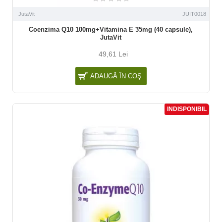
JutaVit
JUIT0018
Coenzima Q10 100mg+Vitamina E 35mg (40 capsule),
JutaVit
49,61 Lei
ADAUGĂ ÎN COŞ
INDISPONIBIL