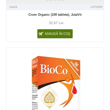
JutaVit
JUIT0038
Crom Organic (100 tablete), JutaVit
32,67 Lei
ADAUGĂ ÎN COŞ