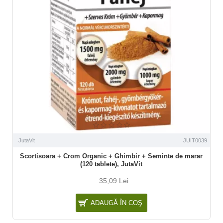
JutaVit
JUIT0039
Scortisoara + Crom Organic + Ghimbir + Seminte de marar
(120 tablete), JutaVit
35,09 Lei
ADAUGĂ ÎN COŞ