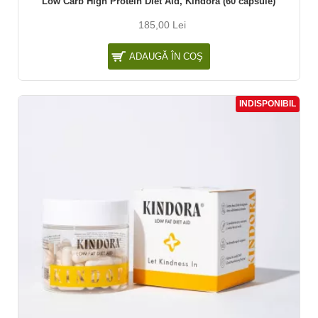
Low Carb High Protein Diet Aid, Kindora (60 capsule)
185,00 Lei
ADAUGĂ ÎN COŞ
INDISPONIBIL