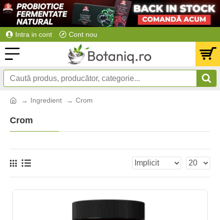
Intra in cont
Cont nou
Ingredient
Crom
Crom
NOU