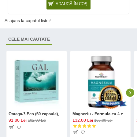
ADAUGĂ ÎN COŞ
Ai ajuns la capatul listei!
CELE MAI CAUTATE
Omega-3 Eco (60 capsule), GAL
Magneziu - Formula cu 4 chelați (120 capsule), Neutrient
91,80 Lei
132,00 Lei
102,00 Lei
165,00 Lei