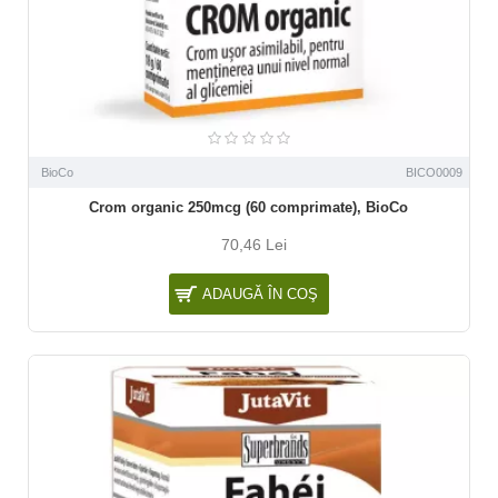
BioCo
BICO0009
Crom organic 250mcg (60 comprimate), BioCo
70,46 Lei
ADAUGĂ ÎN COŞ