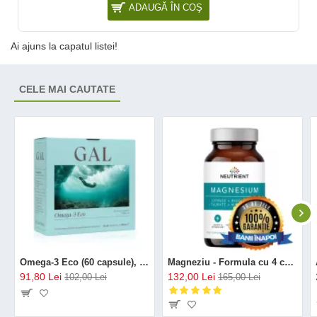
ADAUGĂ ÎN COŞ
Ai ajuns la capatul listei!
CELE MAI CAUTATE
Omega-3 Eco (60 capsule), GAL
Magneziu - Formula cu 4 chelați (120 capsule), Neutrient
91,80 Lei
132,00 Lei
102,00 Lei
165,00 Lei