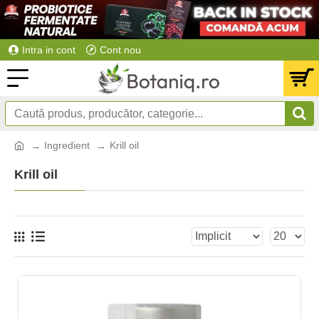
Intra in cont
Cont nou
Ingredient
Krill oil
Krill oil