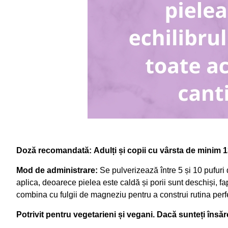
Doză recomandată:
Adulți și copii cu vârsta de minim 1
Mod de administrare:
Se pulverizează între 5 și 10 pufur
aplica, deoarece pielea este caldă și porii sunt deschiși, fa
combina cu fulgii de magneziu pentru a construi rutina perf
Potrivit pentru vegetarieni și vegani. Dacă sunteți îns