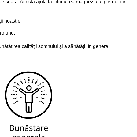
de seară. Acesta ajută la înlocuirea magneziului pierdut din
ii noastre.
rofund.
tățirea calității somnului și a sănătății în general.