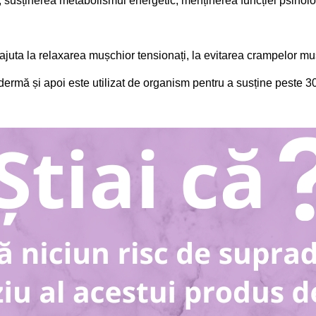
ui, susținerea metabolismul energetic, menținerea funcției psihol
uta la relaxarea mușchior tensionați, la evitarea crampelor mus
idermă și apoi este utilizat de organism pentru a susține peste 3