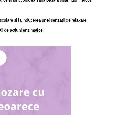
ogice și funcționarea sănătoasa a sistemului nervos.
culare și la inducerea unei senzații de relaxare.
00 de acțiuni enzimatice.