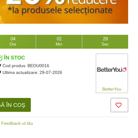
04
02
27
Ore
Min
Sec
ÎN STOC
Cod produs:
BEOU0016
Ultima actualizare:
29-07-2026
BetterYou
Ă ÎN COŞ
Feedback-ul tău