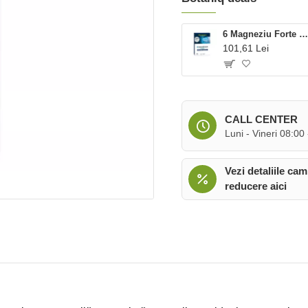
6 Magneziu Forte (2 blistere x 15 cmp), Dietaro
101,61 Lei
CALL CENTER
Luni - Vineri 08:00
Vezi detaliile cam
reducere aici