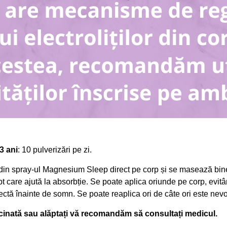
3 ani
: 10 pulverizări pe zi.
i din spray-ul Magnesium Sleep direct pe corp și se masează bi
pt care ajută la absorbție. Se poate aplica oriunde pe corp, evit
ectă înainte de somn. Se poate reaplica ori de câte ori este nevo
ărcinată sau alăptați vă recomandăm să consultați medicul.