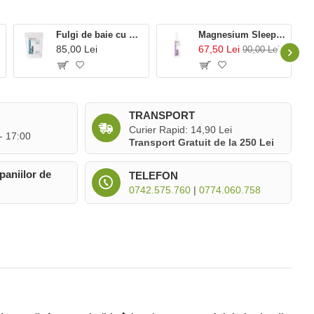
ma
Fulgi de baie cu magneziu (1000 grame), BetterYou
Magnesium Sleep Body Lotion (180 ml), BetterYou
85,00 Lei
67,50 Lei
90,00 Lei
TRANSPORT
Curier Rapid: 14,90 Lei
 - 17:00
Transport Gratuit de la 250 Lei
paniilor de
TELEFON
0742.575.760
|
0774.060.758