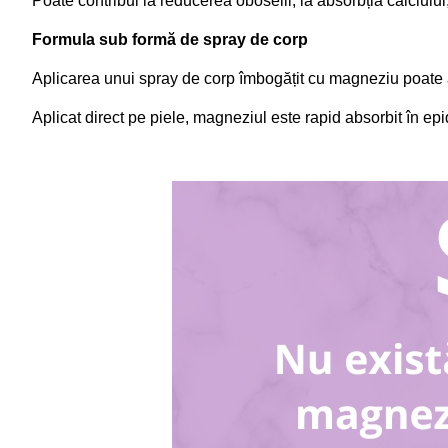
Poate contribui la reducerea oboselii, la absorbția calciul
Formula sub formă de spray de corp
Aplicarea unui spray de corp îmbogățit cu magneziu poate aj
Aplicat direct pe piele, magneziul este rapid absorbit în ep