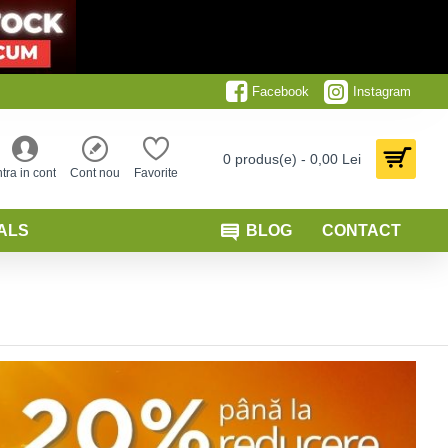
Facebook
Instagram
0 produs(e) - 0,00 Lei
ntra in cont
Cont nou
Favorite
ALS
BLOG
CONTACT