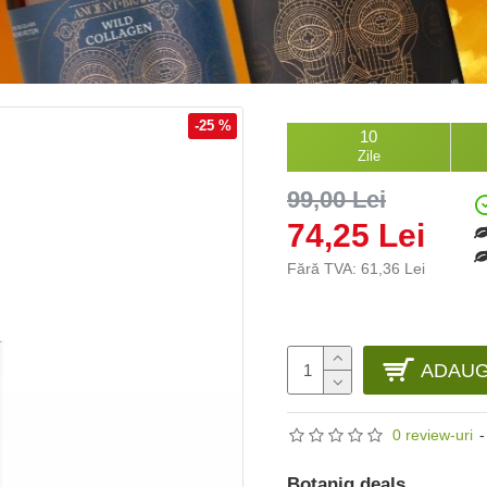
-25 %
10
Zile
99,00 Lei
74,25 Lei
Fără TVA: 61,36 Lei
ADAUG
0 review-uri
-
Botaniq deals