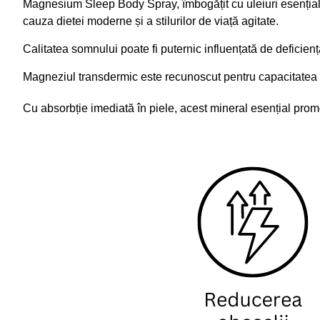
Magnesium Sleep Body Spray, îmbogățit cu uleiuri esențiale 
cauza dietei moderne și a stilurilor de viață agitate.
Calitatea somnului poate fi puternic influențată de deficie
Magneziul transdermic este recunoscut pentru capacitatea sa
Cu absorbție imediată în piele, acest mineral esențial promo