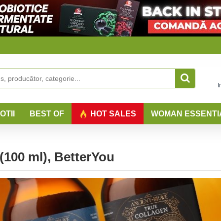
I
OTII
BEST OF
HOT SALES
WOMAN ESSENTI
100 ml), BetterYou