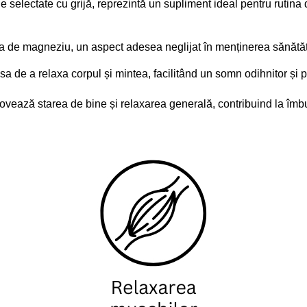
selectate cu grijă, reprezintă un supliment ideal pentru rutina 
nța de magneziu, un aspect adesea neglijat în menținerea sănătăț
 de a relaxa corpul și mintea, facilitând un somn odihnitor și p
vează starea de bine și relaxarea generală, contribuind la îmbună