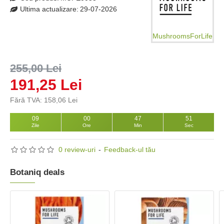
Ultima actualizare:
29-07-2026
MushroomsForLife
255,00 Lei
191,25 Lei
Fără TVA: 158,06 Lei
09
00
47
50
Zile
Ore
Min
Sec
0 review-uri
-
Feedback-ul tău
Botaniq deals