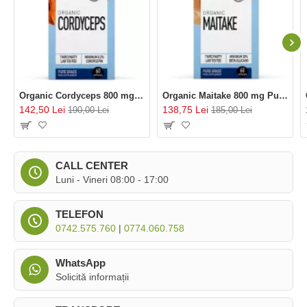
Organic Cordyceps 800 mg Pure Grade Extract (60 capsule), MushroomsForLife
Organic Maitake 800 mg Pure Grade Extract (60 capsule), MushroomsForLife
142,50 Lei
138,75 Lei
190,00 Lei
185,00 Lei
CALL CENTER
Luni - Vineri 08:00 - 17:00
TELEFON
0742.575.760
|
0774.060.758
WhatsApp
Solicită informații