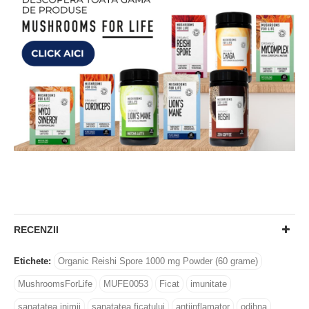
RECENZII
Etichete:
Organic Reishi Spore 1000 mg Powder (60 grame)
MushroomsForLife
MUFE0053
Ficat
imunitate
sanatatea inimii
sanatatea ficatului
antiinflamator
odihna