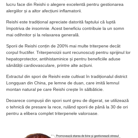
lucru face din Reishi o alegere excelentă pentru gestionarea
alergiilor și a altor afecțiuni inflamatorii.
Reishi este tradițional apreciate datorită faptului că luptă
împotriva de insomnie. Acest beneficiu contribuie la un somn
mai odihnitor și la relaxarea generală.
Sporii de Reishi conțin de 200% mai multe triterpene decât
corpul fructifer. Triterpenoizii sunt recunoscuți pentru sprijinul lor
hepatoprotector, antihistaminice și pentru beneficiile aduse
sănătății cardiovasculare, printre alte acțiuni.
Extractul din spori de Reishi este cultivat în tradiționalul district
Longquan din China, pe lemne de duan, care imită lemnul
montan natural pe care Reishi crește în sălbăticie.
Deoarece compușii din spori sunt greu de digerat, se utilizează
o tehnică de presare la rece, rulând sporii de până la 30 de ori
pentru a elibera complet triterpenele valoroase.