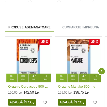
PRODUSE ASEMANATOARE
CUMPARATE IMPREUNA
-25 %
-25 %
09
00
47
50
09
00
47
50
Zile
Ore
Min
Sec
Zile
Ore
Min
Sec
Organic Cordyceps 800 mg Pure Grade Extract (60 capsule), MushroomsForLife
Organic Maitake 800 mg Pure Grade Extract (60 capsule), MushroomsForLife
142,50 Lei
138,75 Lei
190,00 Lei
185,00 Lei
ADAUGĂ ÎN COŞ
ADAUGĂ ÎN COŞ