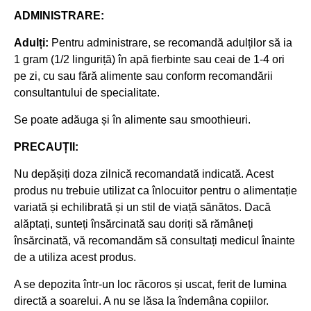
ADMINISTRARE:
Adulți:
Pentru administrare, se recomandă adulților să ia
1 gram (1/2 linguriță) în apă fierbinte sau ceai de 1-4 ori
pe zi, cu sau fără alimente
sau
conform recomandării
consultantului de specialitate.
Se poate adăuga și în alimente sau smoothieuri.
PRECAUȚII:
Nu depășiți doza zilnică recomandată indicată. Acest
produs nu trebuie utilizat ca înlocuitor pentru o alimentație
variată și echilibrată și un stil de viață sănătos. Dacă
alăptați, sunteți însărcinată sau doriți să rămâneți
însărcinată, vă recomandăm să consultați medicul înainte
de a utiliza acest produs.
A se depozita într-un loc răcoros și uscat, ferit de lumina
directă a soarelui. A nu se lăsa la îndemâna copiilor.