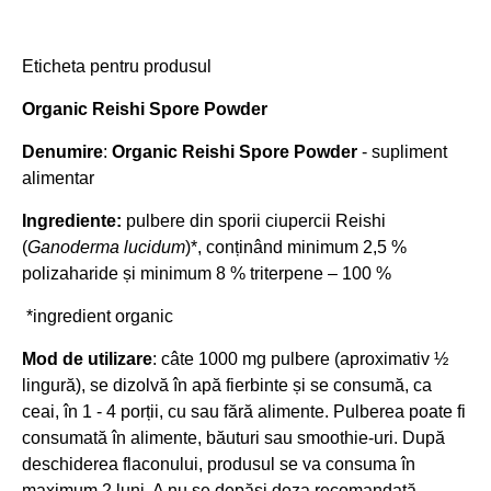
Eticheta pentru produsul
Organic Reishi Spore Powder
Denumire
:
Organic Reishi Spore Powder
- supliment
alimentar
Ingrediente:
pulbere din sporii ciupercii
Reishi
(
Ganoderma lucidum
)*, conținând minimum 2,5 %
polizaharide și minimum 8 % triterpene – 100 %
*ingredient organic
Mod de utilizare
: câte 1000 mg pulbere (aproximativ ½
lingură), se dizolvă în apă fierbinte și se consumă, ca
ceai, în 1 - 4 porții, cu sau fără alimente. Pulberea poate fi
consumată în alimente, băuturi sau smoothie-uri. După
deschiderea flaconului, produsul se va consuma în
maximum 2 luni. A nu se depăși doza recomandată