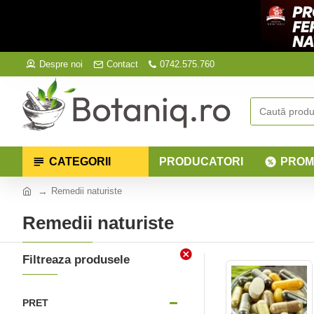
Despre noi
Contact
0742.575.760
CATEGORII
PRODUCATORI
PROM
Remedii naturiste
Remedii naturiste
Filtreaza produsele
PRET