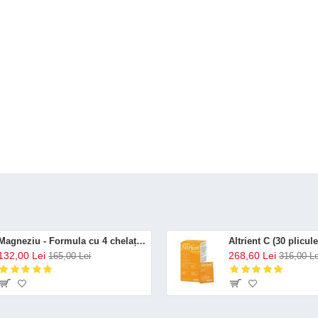
Magneziu - Formula cu 4 chelați (120 capsule), Neutrient
132,00 Lei
268,60 Lei
165,00 Lei
316,00 Le