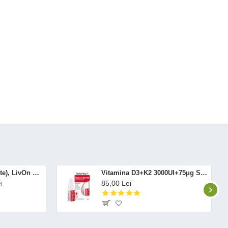
Altrient C (30 pliculete), LivOn Labs
Vitamina D3+K2 3000UI+75μg Spray Oral (12 ml), BetterYou
85,00 Lei
i