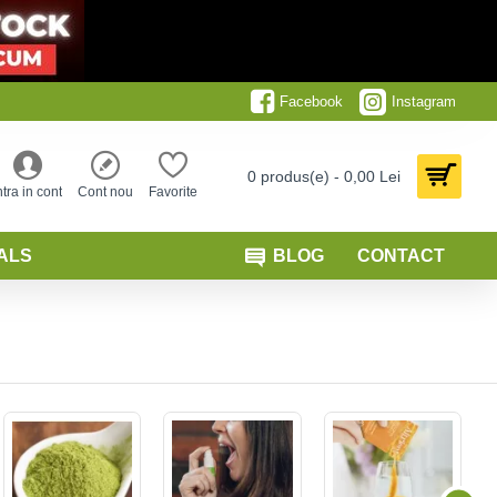
Facebook
Instagram
0 produs(e) - 0,00 Lei
ntra in cont
Cont nou
Favorite
ALS
BLOG
CONTACT