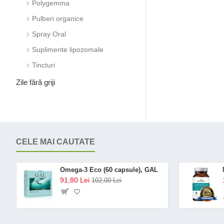
Polygemma
Plantextrakt
Pulberi organice
Provita Nutrition
Spray Oral
Puori
Suplimente lipozomale
Quantumpharm
Tincturi
Raab Vitalfood
Zile fără griji
Salvestrol
Santarome
Smaakt
Smart Organic
CELE MAI CAUTATE
Solgar
Viridian
Omega-3 Eco (60 capsule), GAL
Vitae
91,80 Lei
102,00 Lei
Vitamunda
Biolu