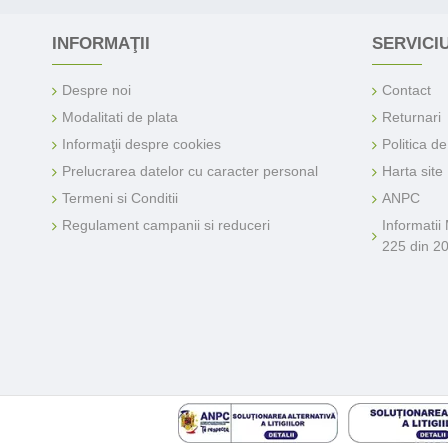
Biona
Dragon Superfoods
INFORMAŢII
SERVICIU
Lima
Despre noi
Contact
Obio
Modalitati de plata
Returnari
Phenalex
Informaţii despre cookies
Politica d
Vitaking
Prelucrarea datelor cu caracter personal
Harta site
Termeni si Conditii
ANPC
Regulament campanii si reduceri
Informatii
225 din 2