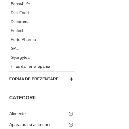
Boost4Life
Diet-Food
Dietaroma
Emtech
Forte Pharma
GAL
Gyorgytea
Hifas da Terra Spania
Hymato
FORMA DE PREZENTARE
Hypericum
Inda Nature
CATEGORII
Jakab
JutaVit
Alimente
Konig Laboratorium
Aparatura si accesorii
Laboratories Quinton