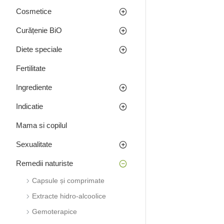
Cosmetice
Natural Factors
Curățenie BiO
Naturalia Diet
Naturally Pure Products
Diete speciale
New Roots
Fertilitate
Niavis
Ingrediente
Nordbo
Indicatie
NutriBalance
NUTRIEST
Mama si copilul
Oceancoll
Sexualitate
Opko Health
Remedii naturiste
Organic India
Capsule și comprimate
Organika Canada
Extracte hidro-alcoolice
Pharma Nord
Gemoterapice
Plantarom