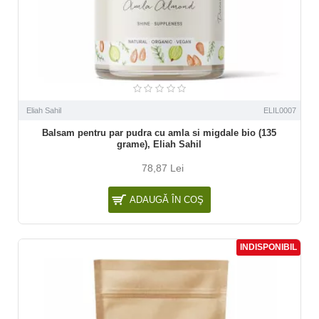
Eliah Sahil
ELIL0007
Balsam pentru par pudra cu amla si migdale bio (135
grame), Eliah Sahil
78,87 Lei
ADAUGĂ ÎN COŞ
INDISPONIBIL