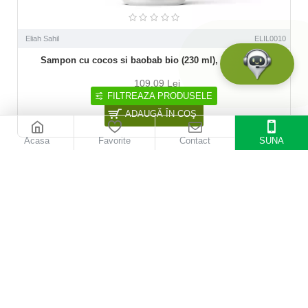
Eliah Sahil
ELIL0010
Sampon cu cocos si baobab bio (230 ml), Eliah Sahil
109,09 Lei
FILTREAZA PRODUSELE
ADAUGĂ ÎN COŞ
Acasa
Favorite
Contact
SUNA
-15 %