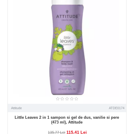
Attitude
ATDE0174
Little Leaves 2 in 1 sampon si gel de dus, vanilie si pere
(473 ml), Attitude
115,41 Lei
135,77 Lei