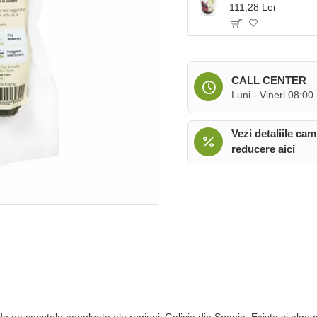
111,28 Lei
CALL CENTER
Luni - Vineri 08:00
Vezi detaliile cam
reducere aici
 pe coastele nepoluate ale regiunii Galicia din Spania. Exista si alge mar