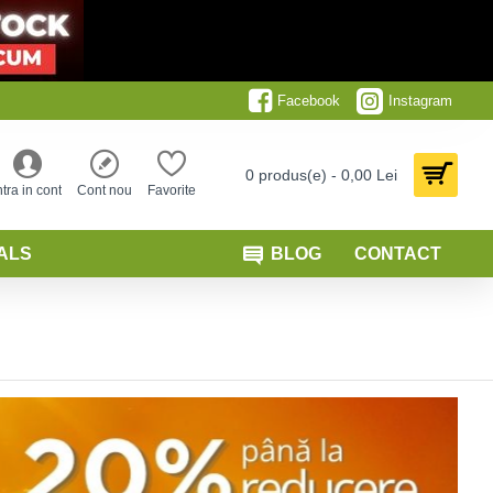
Facebook
Instagram
0 produs(e) - 0,00 Lei
ntra in cont
Cont nou
Favorite
ALS
BLOG
CONTACT