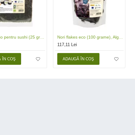
Alge nori bio pentru sushi (25 grame - 10 folii), Algamar
Nori flakes eco (100 grame), Algamar
117,11 Lei
 ÎN COŞ
ADAUGĂ ÎN COŞ