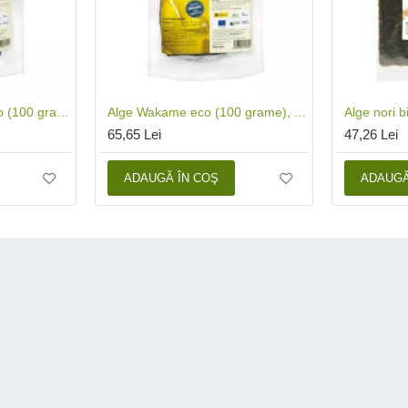
Alge Sea spaghetti eco (100 grame), Algamar
Alge Wakame eco (100 grame), Algamar
65,65 Lei
47,26 Lei
ADAUGĂ ÎN COŞ
ADAUGĂ