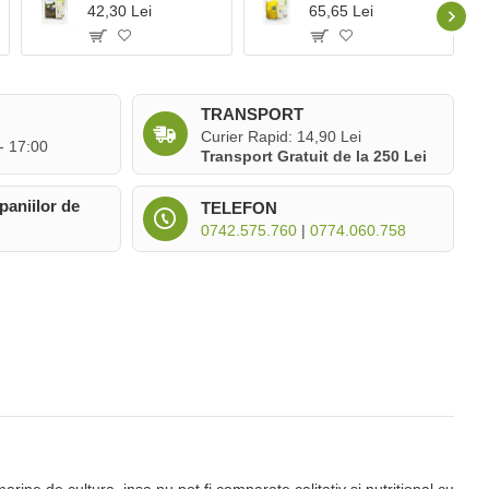
42,30 Lei
65,65 Lei
TRANSPORT
Curier Rapid: 14,90 Lei
 - 17:00
Transport Gratuit de la 250 Lei
paniilor de
TELEFON
0742.575.760
|
0774.060.758
ine de cultura, insa nu pot fi comparate calitativ si nutritional cu