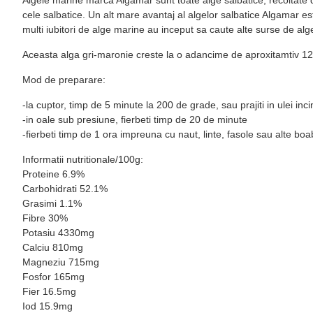
cele salbatice. Un alt mare avantaj al algelor salbatice Algamar est
multi iubitori de alge marine au inceput sa caute alte surse de alg
Aceasta alga gri-maronie creste la o adancime de aproxitamtiv 12 m
Mod de preparare:
-la cuptor, timp de 5 minute la 200 de grade, sau prajiti in ulei in
-in oale sub presiune, fierbeti timp de 20 de minute
-fierbeti timp de 1 ora impreuna cu naut, linte, fasole sau alte b
Informatii nutritionale/100g:
Proteine 6.9%
Carbohidrati 52.1%
Grasimi 1.1%
Fibre 30%
Potasiu 4330mg
Calciu 810mg
Magneziu 715mg
Fosfor 165mg
Fier 16.5mg
Iod 15.9mg