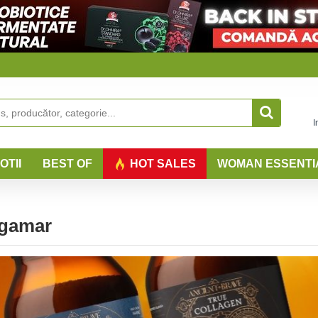
I
OTII
BEST OF
HOT SALES
WOMAN ESSENTI
lgamar