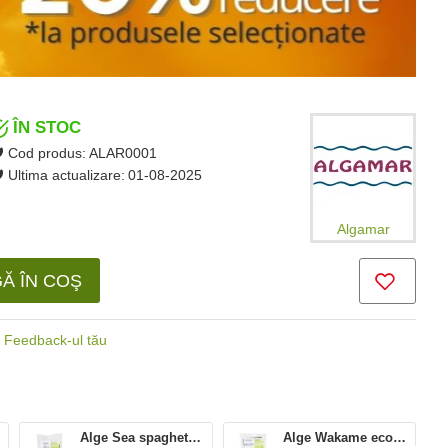
ÎN STOC
Cod produs:
ALAR0001
Ultima actualizare:
01-08-2025
Algamar
Ă ÎN COŞ
Feedback-ul tău
Alge Sea spaghetti eco (100 grame), Algamar
Alge Wakame eco (100 grame), Algamar