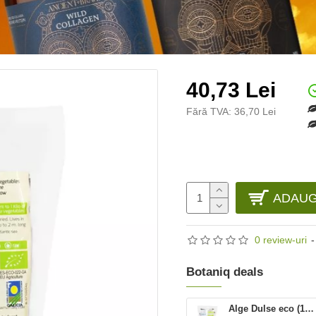
40,73 Lei
Fără TVA: 36,70 Lei
ADAUG
0 review-uri
-
Botaniq deals
Alge Dulse eco (100 grame), Algamar