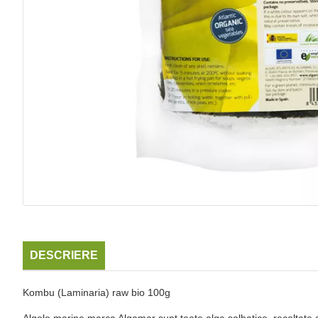
DESCRIERE
Kombu (Laminaria) raw bio 100g
Algele marine marca Algamar sunt toate alge salbatice, recoltate de