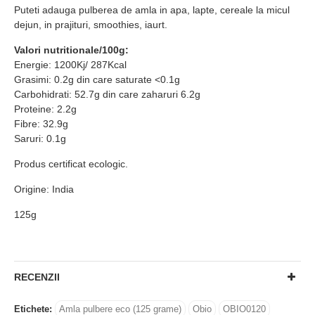
Puteti adauga pulberea de amla in apa, lapte, cereale la micul
dejun, in prajituri, smoothies, iaurt.
Valori nutritionale/100g:
Energie: 1200Kj/ 287Kcal
Grasimi: 0.2g din care saturate <0.1g
Carbohidrati: 52.7g din care zaharuri 6.2g
Proteine: 2.2g
Fibre: 32.9g
Saruri: 0.1g
Produs certificat ecologic.
Origine: India
125g
RECENZII
Etichete:
Amla pulbere eco (125 grame)
Obio
OBIO0120