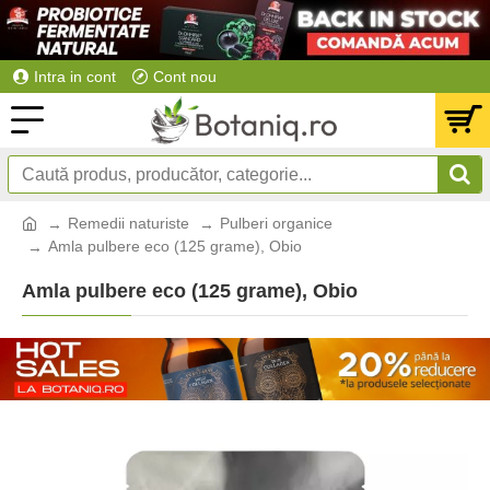
Intra in cont
Cont nou
Remedii naturiste
Pulberi organice
Amla pulbere eco (125 grame), Obio
Amla pulbere eco (125 grame), Obio