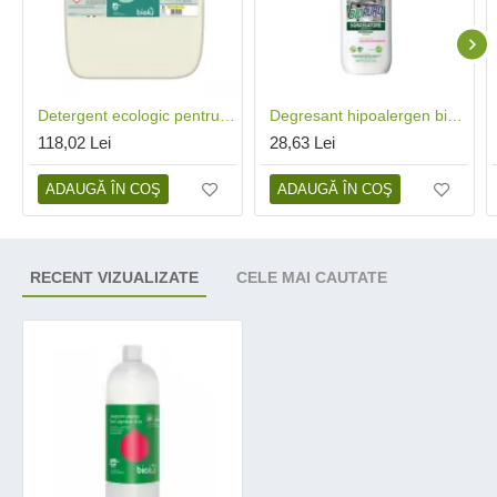
Detergent ecologic pentru pardoseli (5 litri), Biolu
Degresant hipoalergen bio (500 ml), Biopuro
118,02 Lei
28,63 Lei
ADAUGĂ ÎN COŞ
ADAUGĂ ÎN COŞ
RECENT VIZUALIZATE
CELE MAI CAUTATE