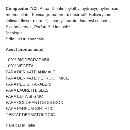
Compozitie INCI:
Aqua, Dipalmitoylethyl hydroxyethylmonium
methosulfate, Punica granatum fruit extract*, Helichrysum
italicum flower extract*, Isoamyl laurate, Isoamyl cocoate,
Alcohol denat., Parfum**, Linalool**.
*ecologic
**din uleiuri esentiale
Acest produs este:
100% BIODEGRADABIL
100% VEGETAL
FARA DERIVATE ANIMALE
FARA DERIVATE PETROCHIMICE
FARA PEG SI PARABENI
FARA LAURETH, SLES
FARA EDTA SI GMO
FARA COLORANTI SI SILICON
FARA PARFUM SINTETIC
TESTAT DERMATOLOGIC
Fabricat in Italia