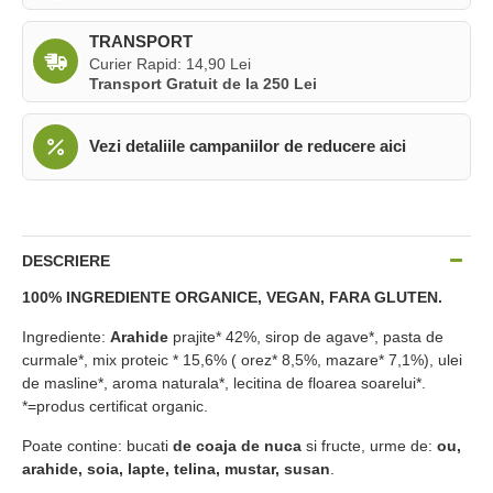
TRANSPORT
Curier Rapid: 14,90 Lei
Transport Gratuit de la 250 Lei
Vezi detaliile campaniilor de reducere aici
DESCRIERE
100% INGREDIENTE ORGANICE, VEGAN, FARA GLUTEN.
Ingrediente:
Arahide
prajite* 42%, sirop de agave*, pasta de
curmale*, mix proteic * 15,6% ( orez* 8,5%, mazare* 7,1%), ulei
de masline*, aroma naturala*, lecitina de floarea soarelui*.
*=produs certificat organic.
Poate contine: bucati
de coaja de nuca
si fructe, urme de:
ou,
arahide, soia, lapte, telina, mustar, susan
.