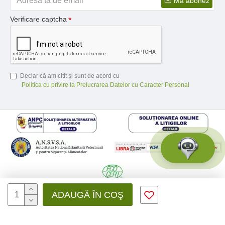
Ma abonez
Verificare captcha
Declar că am citit şi sunt de acord cu
Politica cu privire la Prelucrarea Datelor cu Caracter Personal
© 2026 Medfusion SRL, CIF: RO31041639 | Nr. reg.: J12/3428/2012 -
ADAUGĂ ÎN COŞ
Toate drepturile rezervate - by DevPro.ro