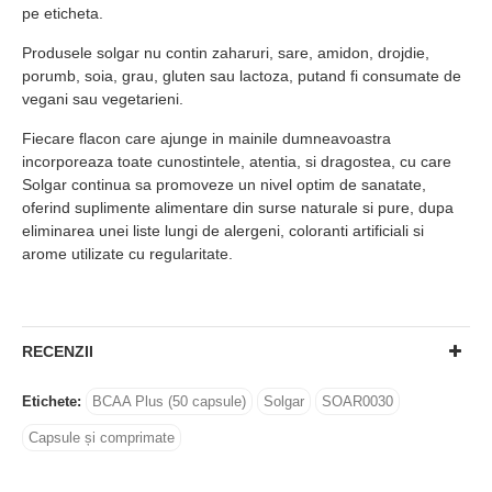
pe eticheta.
Produsele solgar nu contin zaharuri, sare, amidon, drojdie,
porumb, soia, grau, gluten sau lactoza, putand fi consumate de
vegani sau vegetarieni.
Fiecare flacon care ajunge in mainile dumneavoastra
incorporeaza toate cunostintele, atentia, si dragostea, cu care
Solgar continua sa promoveze un nivel optim de sanatate,
oferind suplimente alimentare din surse naturale si pure, dupa
eliminarea unei liste lungi de alergeni, coloranti artificiali si
arome utilizate cu regularitate.
RECENZII
Etichete:
BCAA Plus (50 capsule)
Solgar
SOAR0030
Capsule și comprimate