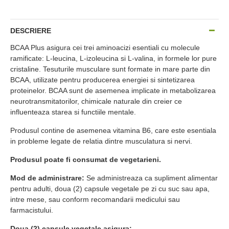
DESCRIERE
BCAA Plus asigura cei trei aminoacizi esentiali cu molecule
ramificate: L-leucina, L-izoleucina si L-valina, in formele lor pure
cristaline. Tesuturile musculare sunt formate in mare parte din
BCAA, utilizate pentru producerea energiei si sintetizarea
proteinelor. BCAA sunt de asemenea implicate in metabolizarea
neurotransmitatorilor, chimicale naturale din creier ce
influenteaza starea si functiile mentale.
Produsul contine de asemenea vitamina B6, care este esentiala
in probleme legate de relatia dintre musculatura si nervi.
Produsul poate fi consumat de vegetarieni.
Mod de administrare:
Se administreaza ca supliment alimentar
pentru adulti, doua (2) capsule vegetale pe zi cu suc sau apa,
intre mese, sau conform recomandarii medicului sau
farmacistului.
Doua (2) capsule vegetale asigura: