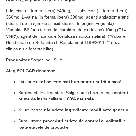
L-leucina (in forma libera) 540mg, L-izoleucina (in forma libera)
360mg, L-valina (in forma libera) 300mg, agenti antiaglomeranti
(stearat de magneziu si acid stearic de origine vegetala),
Vitamina B6 (sub forma de clorhidrat de piridoxina) 10mg (714
VNR*), agent de incarcare (celuloza microcristalina). (*Valoare
Nutritionala de Referinta cf. Regulament 1169/2011; ** doza
zilnica nu a fost stabilita).
Producător:
Solgar Inc., SUA
Aleg SOLGAR deoarece:
Imi doresc
tot ce este mai bun pentru nutritia mea!
Suplimentele alimentare Solgar au la baza numai
materii
prime
de inalta calitate, 1
00% naturale
Nu utilizeaza
niciodata ingrediente modificate genetic
Sunt urmate
proceduri stricte de control al calitatii
in
toate etapele de productie