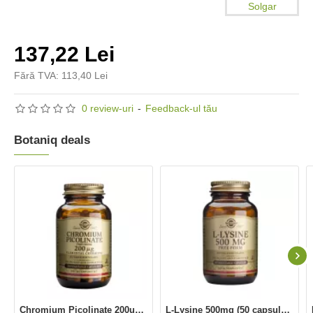
Solgar
137,22 Lei
Fără TVA: 113,40 Lei
0 review-uri
-
Feedback-ul tău
Botaniq deals
Chromium Picolinate 200ug (90 capsule), Solgar
L-Lysine 500mg (50 capsule), Solgar