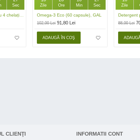
n
Sec
Zile
Ore
Min
Sec
Zile
Magneziu - Formula cu 4 chelați (120 capsule), Neutrient
Omega-3 Eco (60 capsule), GAL
91,80 Lei
7
102,00 Lei
88,00 Lei
ADAUGĂ ÎN COŞ
ADAUGĂ
L CLIENŢI
INFORMATII CONT