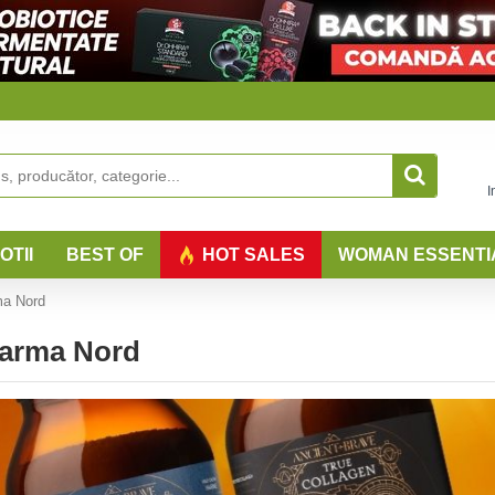
I
OTII
BEST OF
HOT SALES
WOMAN ESSENTI
ma Nord
Pharma Nord