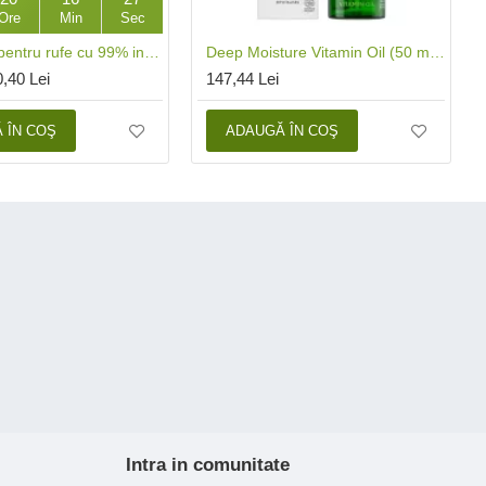
Ore
Min
Sec
Detergent pentru rufe cu 99% ingrediente naturale Rose Garden (1.5L), Mulieres
Deep Moisture Vitamin Oil (50 ml), Madara
0,40 Lei
147,44 Lei
 ÎN COŞ
ADAUGĂ ÎN COŞ
Intra in comunitate