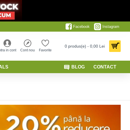
Facebook
Instagram
0 produs(e) - 0,00 Lei
ntra in cont
Cont nou
Favorite
ALS
BLOG
CONTACT