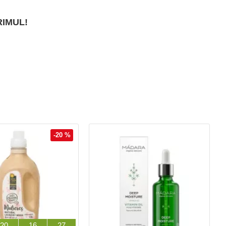
RIMUL!
-20 %
20
16
26