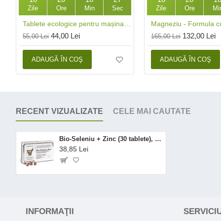
Zile
Ore
Min
Sec
Zile
Ore
Mi
Tablete ecologice pentru mașina de spălat vase (25 buc), Mulieres
44,00 Lei
132,00 Lei
55,00 Lei
165,00 Lei
ADAUGĂ ÎN COŞ
ADAUGĂ ÎN COŞ
RECENT VIZUALIZATE
CELE MAI CAUTATE
Bio-Seleniu + Zinc (30 tablete), Pharma Nord
38,85 Lei
INFORMAŢII
SERVICIU