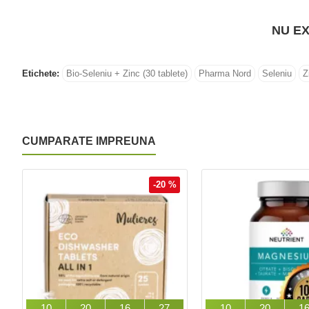
NU EX
Etichete:
Bio-Seleniu + Zinc (30 tablete)
Pharma Nord
Seleniu
Z
CUMPARATE IMPREUNA
-20 %
10
20
16
26
10
20
1