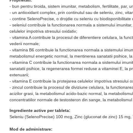
- bun pentru tiroida, sistem imunitar, metabolism, fertilitate, par, u
- un antioxidant complex, prin continutul sau de seleniu, zinc, vita
- contine SelenoPrecise, o drojdie cu seleniu cu biodisponibilitat
- seleniul contribuie la functionarea normala a sistemului imunitar
celulelor impotriva stresului oxidativ;
- vitamina A contribuie la procesul de diferentiere celulara, la fu
vederii normale;
- vitamina B6 contribuie la functionarea normala a sistemului imun
metabolismul energetic normal, la mentinerea sanatatii psihice, la 
- vitamina C contribuie la functionarea normala a sistemului imun
sanatatii psihice, la regenerarea formei reduse a vitaminei E, la pro
extenuarii;
- vitamina E contribuie la protejarea celulelor impotriva stresului ox
- zincul contribuie la procesul de diviziune celulara, la functionare
acizilor grasi, la metabolismul acido-bazic normal, la metabolismul 
concentratiilor normale de testosteron din sange, la metabolismul n
Ingrediente active per tableta:
Seleniu (SelenoPrecise) 100 mcg, Zinc (gluconat de zinc) 15 mg
Mod de administrare: