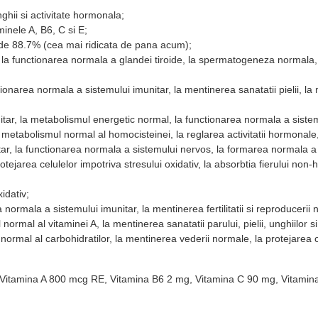
nghii si activitate hormonala;
minele A, B6, C si E;
e de 88.7% (cea mai ridicata de pana acum);
, la functionarea normala a glandei tiroide, la spermatogeneza normala, l
nctionarea normala a sistemului imunitar, la mentinerea sanatatii pielii
itar, la metabolismul energetic normal, la functionarea normala a sistem
metabolismul normal al homocisteinei, la reglarea activitatii hormonale, 
itar, la functionarea normala a sistemului nervos, la formarea normala 
tejarea celulelor impotriva stresului oxidativ, la absorbtia fierului non-
idativ;
a normala a sistemului imunitar, la mentinerea fertilitatii si reproduceri
normal al vitaminei A, la mentinerea sanatatii parului, pielii, unghiilor 
ormal al carbohidratilor, la mentinerea vederii normale, la protejarea ce
, Vitamina A 800 mcg RE, Vitamina B6 2 mg, Vitamina C 90 mg, Vitamin