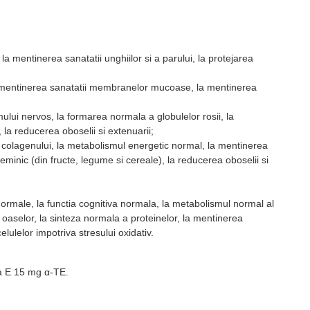
a mentinerea sanatatii unghiilor si a parului, la protejarea
, la mentinerea sanatatii membranelor mucoase, la mentinerea
ului nervos, la formarea normala a globulelor rosii, la
la reducerea oboselii si extenuarii;
a colagenului, la metabolismul energetic normal, la mentinerea
heminic (din fructe, legume si cereale), la reducerea oboselii si
i normale, la functia cognitiva normala, la metabolismul normal al
si oaselor, la sinteza normala a proteinelor, la mentinerea
lulelor impotriva stresului oxidativ.
a E 15 mg α-TE.