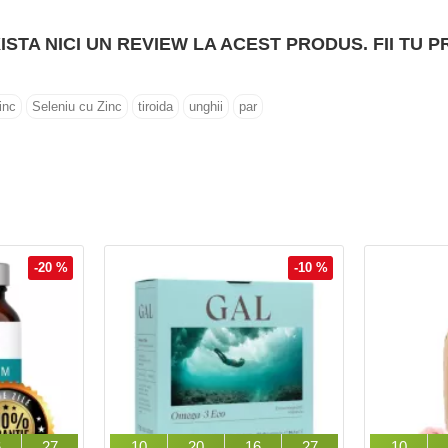
ISTA NICI UN REVIEW LA ACEST PRODUS. FII TU P
inc
Seleniu cu Zinc
tiroida
unghii
par
-20 %
-10 %
6
26
10
20
16
26
10