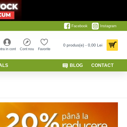
Facebook
Instagram
0 produs(e) - 0,00 Lei
ntra in cont
Cont nou
Favorite
ALS
BLOG
CONTACT