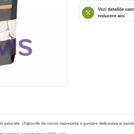
Vezi detaliile cam
reducere aici
mi saturate, chipsurile de cocos reprezinta o gustare delicioasa si sanato
 de cocos*, sare de mare (1%), apa.