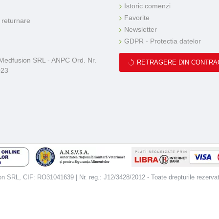
Istoric comenzi
Favorite
e returnare
Newsletter
GDPR - Protectia datelor
 Medfusion SRL - ANPC Ord. Nr.
RETRAGERE DIN CONTRA
023
 SRL, CIF: RO31041639 | Nr. reg.: J12/3428/2012 - Toate drepturile rezerva