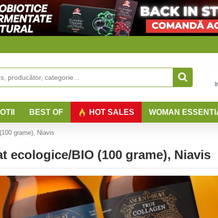
I
OTII
BEST OF
HOT SALES
WOMAN ESSENTI
(100 grame), Niavis
t ecologice/BIO (100 grame), Niavis