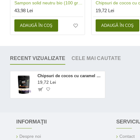
Sampon solid neutru bio (100 grame), Sodasan
43,98 Lei
19,72 Lei
ADAUGĂ ÎN COŞ
ADAUGĂ ÎN COŞ
RECENT VIZUALIZATE
CELE MAI CAUTATE
Chipsuri de cocos cu caramel sarat ecologice/BIO (100 grame), Niavis
19,72 Lei
INFORMAŢII
SERVICIU
Despre noi
Contact