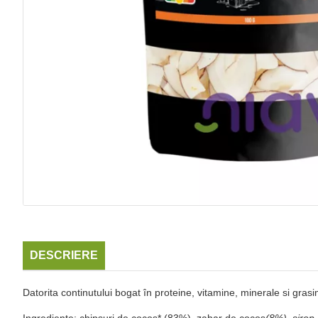
DESCRIERE
Datorita continutului bogat în proteine, vitamine, minerale si grasi
Ingrediente: chipsuri de cocos* (83%), zahar de cocos
(8%), sirop