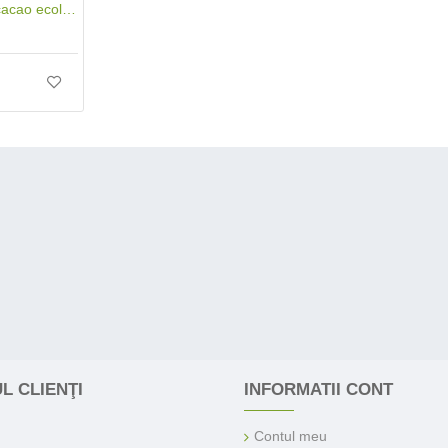
Chipsuri de cocos cu cacao ecologice/BIO (100 grame), Niavis
L CLIENŢI
INFORMATII CONT
Contul meu