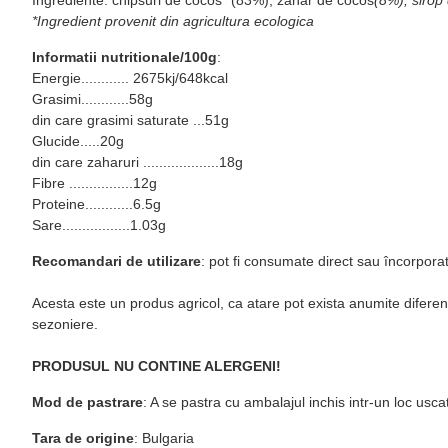
*Ingredient provenit din agricultura ecologica
Informatii nutritionale/100g
:
Energie............ 2675kj/648kcal
Grasimi............58g
din care grasimi saturate ...51g
Glucide.....20g
din care zaharuri ...................18g
Fibre ................12g
Proteine............6.5g
Sare.................1.03g
Recomandari de utilizare
: pot fi consumate direct sau încorpora
Acesta este un produs agricol, ca atare pot exista anumite diferente
sezoniere.
PRODUSUL NU CONTINE ALERGENI!
Mod de pastrare
: A se pastra cu ambalajul inchis intr-un loc usca
Tara de origine
: Bulgaria