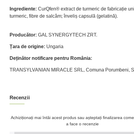
Ingrediente:
CurQfen® extract de turmeric de fabricație uni
turmeric, fibre de salcâm; înveliș capsulă (gelatină).
Producător:
GAL SYNERGYTECH ZRT.
Țara de origine:
Ungaria
Deținător notificare pentru România:
TRANSYLVANIAN MIRACLE SRL, Comuna Porumbeni, Sat Por
Recenzii
Achiziționați mai întâi acest produs sau așteptați finalizarea come
a face o recenzie