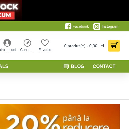
Facebook
Instagram
0 produs(e) - 0,00 Lei
ntra in cont
Cont nou
Favorite
ALS
BLOG
CONTACT