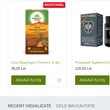
INDISPONIBIL
Ceai Adaptogen Turmeric si ghimbir (25 plicuri), Organic India
36,00 Lei
120,00 Lei
ADAUGĂ ÎN COŞ
ADAUGĂ ÎN COŞ
RECENT VIZUALIZATE
CELE MAI CAUTATE