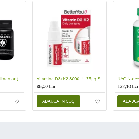
Prostacell Supliment Alimentar (60 capsule), Hymato
Vitamina D3+K2 3000UI+75μg Spray Oral (12 ml), BetterYou
85,00 Lei
132,10 Lei
ADAUGĂ ÎN COŞ
ADAUGĂ