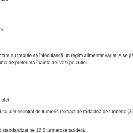
i.
re nu trebuie să înlocuiască un regim alimentar variat. A se păst
ma de preferință înainte de: vezi pe cutie.
mplet
și cu ulei esențial de turmeric (extract de rădăcină de turmeric 
) standardizat pe 12,5 turmerozaharide)â