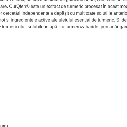
imilare. CurQfen® este un extract de turmeric procesat în acest m
r cercetări independente a depășit cu mult toate soluțiile anterio
oi și ingredientele active ale uleiului esențial de turmeric. Și de
le turmericului, solubile în apă: cu turmerozaharide, prin adăuga
eutru