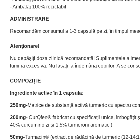
- Ambalaj 100% reciclabil
ADMINISTRARE
Recomandăm consumul a 1-3 capsulă pe zi, în timpul mese
Atenționare!
Nu depășiți doza zilnică recomandată! Suplimentele alimenta
lumină excesivă. Nu lăsați la îndemâna copiilor! A se consu
COMPOZIȚIE
Ingrediente active în 1 capsula:
250mg-
Matrice de substanță activă turmeric cu spectru co
200mg-
CurQfen® fabricat cu specificații unice, îmbogățit 
40% curcuminoizi și 1,5% turmeroni aromatici)
50mg-
Turmacin® (extract de rădăcină de turmeric (12-14:1