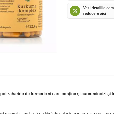
Vezi detaliile cam
reducere aici
t polizaharide de turmeric și care conține și curcuminoizi ș
reversibil, pe bază de fibră de galactomanan, care conține exc