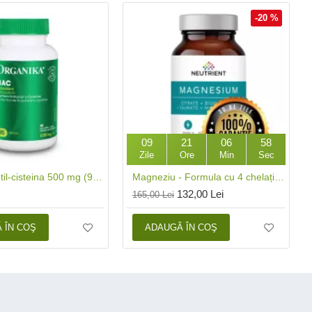
-20 %
09
21
06
57
Zile
Ore
Min
Sec
NAC N-acetil-cisteina 500 mg (90 capsule), Organika Canada
Magneziu - Formula cu 4 chelați (120 capsule), Neutrient
132,00 Lei
165,00 Lei
 ÎN COŞ
ADAUGĂ ÎN COŞ