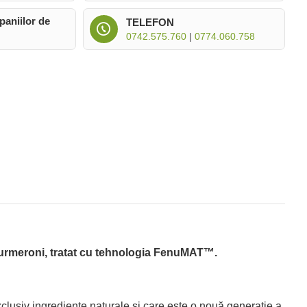
paniilor de
TELEFON
0742.575.760
|
0774.060.758
i turmeroni, tratat cu tehnologia FenuMAT™.
lusiv ingrediente naturale și care este o nouă generație a