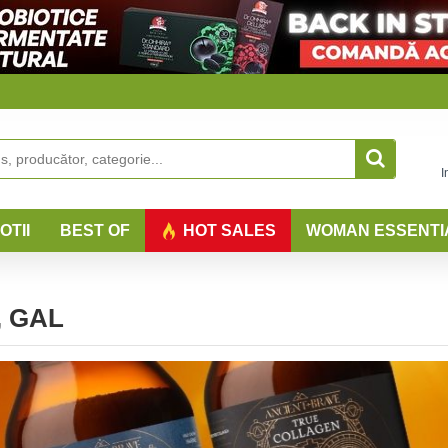
I
OTII
BEST OF
HOT SALES
WOMAN ESSENTI
, GAL