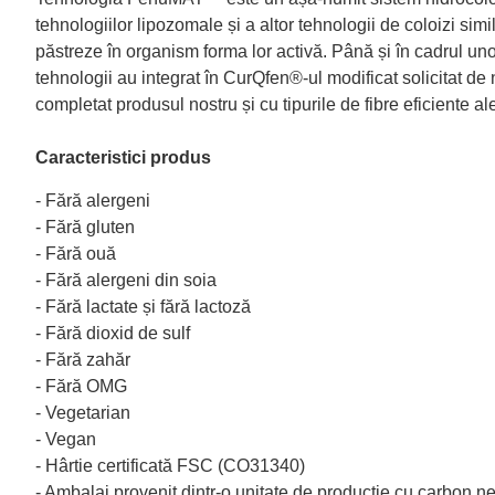
tehnologiilor lipozomale și a altor tehnologii de coloizi s
păstreze în organism forma lor activă. Până și în cadrul uno
tehnologii au integrat în CurQfen®-ul modificat solicitat de n
completat produsul nostru și cu tipurile de fibre eficiente a
Caracteristici produs
- Fără alergeni
- Fără gluten
- Fără ouă
- Fără alergeni din soia
- Fără lactate și fără lactoză
- Fără dioxid de sulf
- Fără zahăr
- Fără OMG
- Vegetarian
- Vegan
- Hârtie certificată FSC (CO31340)
- Ambalaj provenit dintr-o unitate de producție cu carbon n