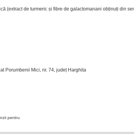
că (extract de turmeric și fibre de galactomanani obținuți din s
umbenii Mici, nr. 74, județ Harghita
nzii pentru