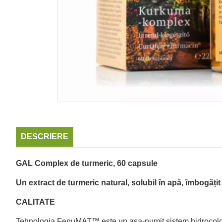
DESCRIERE
GAL Complex de turmeric, 60 capsule
Un extract de turmeric natural, solubil în apă, îmbogăți
CALITATE
Tehnologia FenuMAT™ este un așa-numit sistem hidrocoloid 