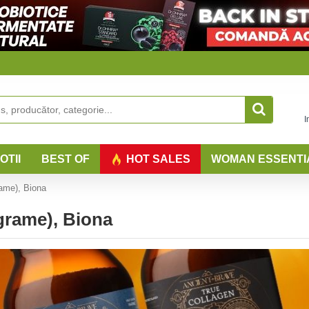
I
OTII
BEST OF
HOT SALES
WOMAN ESSENTI
rame), Biona
grame), Biona