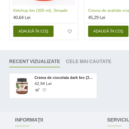
Ketchup bio (300 ml), Smaakt
40,64 Lei
45,29 Lei
ADAUGĂ ÎN COŞ
ADAUGĂ ÎN COŞ
RECENT VIZUALIZATE
CELE MAI CAUTATE
Crema de ciocolata dark bio (350 grame), Biona
42,94 Lei
INFORMAŢII
SERVICIU