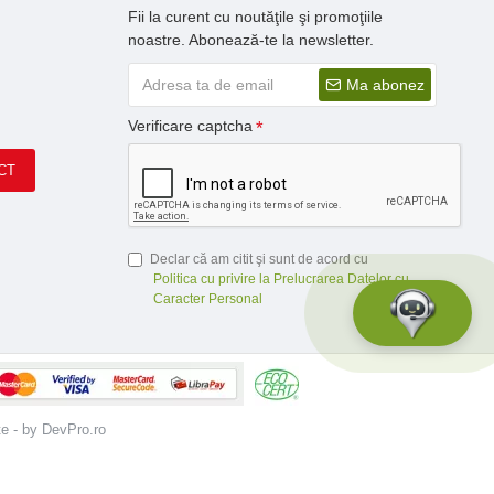
Fii la curent cu noutăţile şi promoţiile
noastre. Abonează-te la newsletter.
Ma abonez
Verificare captcha
CT
Declar că am citit şi sunt de acord cu
Politica cu privire la Prelucrarea Datelor cu
Caracter Personal
te - by DevPro.ro