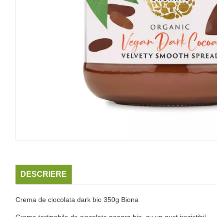
DESCRIERE
Crema de ciocolata dark bio 350g Biona
Crema tartinabila de ciocolata neagra bio, cu un gust irezistibil.