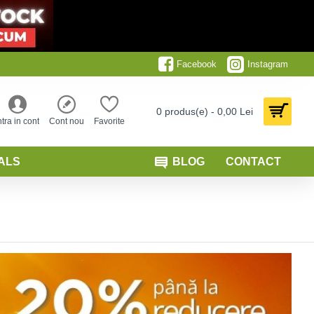
Facebook
Instagram
0 produs(e) - 0,00 Lei
ntra in cont
Cont nou
Favorite
ALS
BLOG
CONTACT