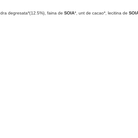
 pudra degresata*(12.5%), faina de
SOIA
*, unt de cacao*, lecitina de
SOI