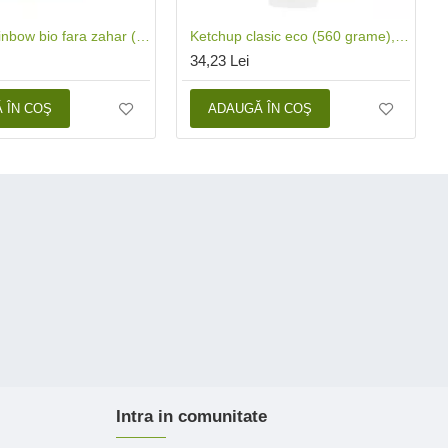
Acadele rainbow bio fara zahar (6 bucati), Biona
Ketchup clasic eco (560 grame), Biona
34,23 Lei
 ÎN COŞ
ADAUGĂ ÎN COŞ
Intra in comunitate