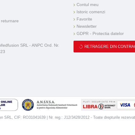
Contul meu
Istoric comenzi
Favorite
e returnare
Newsletter
GDPR - Protectia datelor
 Medfusion SRL - ANPC Ord. Nr.
RETRAGERE DIN CONTRA
023
 SRL, CIF: RO31041639 | Nr. reg.: J12/3428/2012 - Toate drepturile rezerva